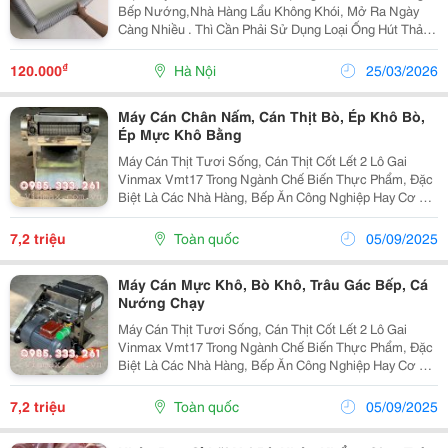
Bếp Nướng,Nhà Hàng Lẩu Không Khói, Mở Ra Ngày
Càng Nhiều . Thì Cần Phải Sử Dụng Loại Ống Hút Thải
Nhiệt Chịu Được Nhiệt Độ Tốt An Toàn Ống Nhôm Nhún
Là Sự Lựa Chọn Hoàn Hảo Nhất . Ống Nhôm Nhún
₫
120.000
Hà Nội
25/03/2026
Được...
Máy Cán Chân Nấm, Cán Thịt Bò, Ép Khô Bò,
Ép Mực Khô Bằng
Máy Cán Thịt Tươi Sống, Cán Thịt Cốt Lết 2 Lô Gai
Vinmax Vmt17 Trong Ngành Chế Biến Thực Phẩm, Đặc
Biệt Là Các Nhà Hàng, Bếp Ăn Công Nghiệp Hay Cơ Sở
Kinh Doanh Thực Phẩm, Việc Sơ Chế Thịt Nhanh
Chóng Và Đảm Bảo Thẩm Mỹ Là Vô Cùng Quan Trọng.
7,2 triệu
Toàn quốc
05/09/2025
Máy...
Máy Cán Mực Khô, Bò Khô, Trâu Gác Bếp, Cá
Nướng Chạy
Máy Cán Thịt Tươi Sống, Cán Thịt Cốt Lết 2 Lô Gai
Vinmax Vmt17 Trong Ngành Chế Biến Thực Phẩm, Đặc
Biệt Là Các Nhà Hàng, Bếp Ăn Công Nghiệp Hay Cơ Sở
Kinh Doanh Thực Phẩm, Việc Sơ Chế Thịt Nhanh
Chóng Và Đảm Bảo Thẩm Mỹ Là Vô Cùng Quan Trọng.
7,2 triệu
Toàn quốc
05/09/2025
Máy...