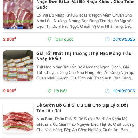
Nhận Đơn Sỉ Lõi Vai Bò Nhập Khẩu . Giao Toàn
Quốc
Lõi Vai Bò Nhập Khẩu &Ndash; Ngon Mềm Chuẩn Cho
Món Lẩu, Nướng, Nhúng Bạn Đang Tìm Nguồn Nguyên
Liệu Thịt Bò Mềm, Ngọt, Chuẩn Vị Cho Nhà Hàng, Bếp
Ăn, Quán Lẩu &Ndash; Nướng ? Thực Phẩm Sạch Việt
Nam Chuyên Phân Phối Sỉ Lõi Vai Bò Nhập Khẩu Từ...
₫
2.000
Toàn quốc
08/09/2025
Giá Tốt Nhất Thị Trường :Thịt Nạc Mông Trâu
Nhập Khẩu!
Thịt Nạc Mông Trâu Ấn Độ &Ndash; Ngon, Sạch, Giá
Tốt! Chuyên Dùng Cho Nhà Hàng, Bếp Ăn Công Nghiệp,
Quán Nhậu &Amp; Gia Đình Yêu Thịt Sạch! Bạn Đang
Tìm Một Loại Thịt Nạc, Chắc, Đậm Đà , Phù Hợp Để
Xào, Nướng, Kho Hay Hầm? Thịt Nạc Mông Trâu Ấn...
₫
2.000
Hà Nội
10/09/2025
Dẻ Sườn Bò Giá Sỉ Ưu Đãi Cho Đại Lý & Đối
Tác Lâu Dài
Mua Bán - Phân Phối Sỉ Dẻ Sườn Bò Nhập Khẩu Mỹ
&Ndash; Úc Giải Pháp Nguyên Liệu Thịt Bò Chất Lượng
Cho Nhà Hàng, Bếp Ăn Công Nghiệp, Quán Ăn! Bạn
Đang Tìm Kiếm Nguồn Dẻ Sườn Bò Nhập Khẩu Chính