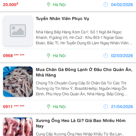
Nhập Khẩu Từ Ba Lan Có Đầy Đủ Hóa Đơn, Chứng Từ
₫
20.000
Hà Nội
04/02/2026
...
Tuyển Nhân Viên Phục Vụ
Nhà Hàng Bếp Hàng Xóm Cs1: Số 1 Ngõ 84 Ngọc
Khánh, P.giảng Võ, Hn Cs2 : Khu Bt3-1 Ngoại Giao
Đoàn, Bắc Tl, Hn Tuyển Dụng Đi Làm Ngay Nhân Viên
Phục Vụ (Nam,Nữ ): 20 Yêu Cầu: - Nam,Nữ Ngoại Hình
Ưa Nhìn - Tuổi Từ 18-25 - Nhanh Nhẹn, Giao Tiếp Tốt -
0968 *** ***
Hà Nội
02/03/2026
Ưu...
Mua Chân Gà Đông Lạnh Ở Đâu Cho Quán Ăn,
Nhà Hàng
Chúng Tôi Chuyên Cung Cấp Sỉ Chân Gà Từ Các Thị
Trường Uy Tín Như Ý, Brazil&Hellip; Nguồn Hàng Ổn
Định, Phù Hợp Cho Quán Ăn, Nhà Hàng, Bếp Công
Nghiệp, Đại Lý Phân Phối . ✨ Ưu Điểm Nổi Bật Chân Gà
Đều, Đẹp, Kích Thước Đồng Đều Không Thâm...
0911 *** ***
Hà Nội
21/04/2026
Xương Ống Heo Là Gì? Giá Bao Nhiêu Hôm
Nay
Cung Cấp Xương Ống Heo Nhập Khẩu Từ Ba Lan ,