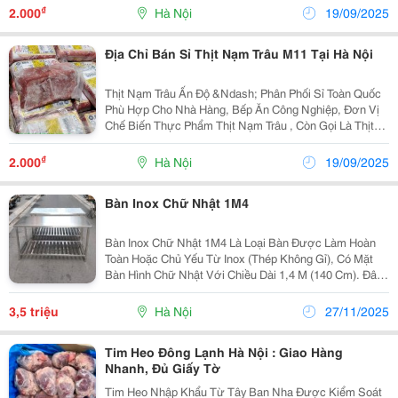
Ngạch , Chất Lượng Ổn Định, Giá Sỉ Cạnh Tranh...
₫
2.000
Hà Nội
19/09/2025
Địa Chỉ Bán Sỉ Thịt Nạm Trâu M11 Tại Hà Nội
Thịt Nạm Trâu Ấn Độ &Ndash; Phân Phối Sỉ Toàn Quốc
Phù Hợp Cho Nhà Hàng, Bếp Ăn Công Nghiệp, Đơn Vị
Chế Biến Thực Phẩm Thịt Nạm Trâu , Còn Gọi Là Thịt
Bụng Trâu , Được Xẻ Từ Phần Ức Của Con Trâu
&Ndash; Nơi Có Nhiều Mỡ Và Gân Xen Kẽ Trong...
₫
2.000
Hà Nội
19/09/2025
Bàn Inox Chữ Nhật 1M4
Bàn Inox Chữ Nhật 1M4 Là Loại Bàn Được Làm Hoàn
Toàn Hoặc Chủ Yếu Từ Inox (Thép Không Gỉ), Có Mặt
Bàn Hình Chữ Nhật Với Chiều Dài 1,4 M (140 Cm). Đây
Là Kích Thước Phổ Biến Trong Gia Đình, Quán Ăn, Nhà
Hàng, Bếp Công Nghiệp, Hay Các Không Gian Cần...
3,5 triệu
Hà Nội
27/11/2025
Tim Heo Đông Lạnh Hà Nội : Giao Hàng
Nhanh, Đủ Giấy Tờ
Tim Heo Nhập Khẩu Từ Tây Ban Nha Được Kiểm Soát