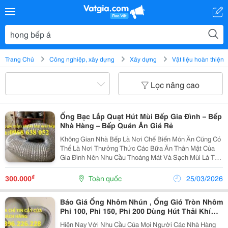
Trang Chủ
Công nghiệp, xây dựng
Xây dựng
Vật liệu hoàn thiện
Lọc nâng cao
Ống Bạc Lắp Quạt Hút Mùi Bếp Gia Đình – Bếp
Nhà Hàng – Bếp Quán Ăn Giá Rẻ
Không Gian Nhà Bếp Là Nơi Chế Biến Món Ăn Cũng Có
Thể Là Nơi Thưởng Thức Các Bữa Ăn Thân Mật Của
Gia Đình Nên Nhu Cầu Thoáng Mát Và Sạch Mùi Là Tất
Yếu. Để Có Một Không Gian Bếp Thông Thoáng
&Ndash; Không Có Mùi Của Thức Ăn/Dầu Mỡ Thì Bạn
₫
300.000
Toàn quốc
25/03/2026
Phải Lắp...
Báo Giá Ống Nhôm Nhún , Ống Gió Tròn Nhôm
Phi 100, Phi 150, Phi 200 Dùng Hút Thải Khí
Nóng, Chịu Nhiệt.
Hiện Nay Với Nhu Cầu Của Mọi Người Các Nhà Hàng