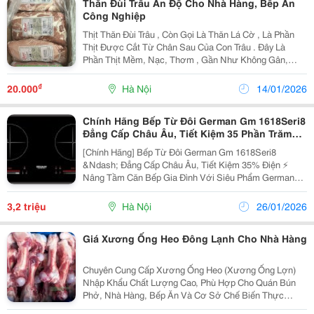
Thăn Đùi Trâu Ấn Độ Cho Nhà Hàng, Bếp Ăn
Công Nghiệp
Thịt Thăn Đùi Trâu , Còn Gọi Là Thăn Lá Cờ , Là Phần
Thịt Được Cắt Từ Chân Sau Của Con Trâu . Đây Là
Phần Thịt Mềm, Nạc, Thơm , Gần Như Không Gân,
Không Dai , Rất Được Ưa Chuộng Trong Chế Biến Món
Ăn. Thịt Thăn Đùi Trâu Nhập Khẩu Ấn Độ Thường...
₫
20.000
Hà Nội
14/01/2026
Chính Hãng Bếp Từ Đôi German Gm 1618Seri8
Đẳng Cấp Châu Âu, Tiết Kiệm 35 Phần Trăm
Điện
[Chính Hãng] Bếp Từ Đôi German Gm 1618Seri8
&Ndash; Đẳng Cấp Châu Âu, Tiết Kiệm 35% Điện ⚡
Nâng Tầm Căn Bếp Gia Đình Với Siêu Phẩm German
Gm 1618Seri8 &Ndash; Sự Kết Hợp Hoàn Hảo Giữa
Thiết Kế Sang Trọng Và Công Nghệ Inverter Đỉnh Cao!
3,2 triệu
Hà Nội
26/01/2026
Thiết Kế...
Giá Xương Ống Heo Đông Lạnh Cho Nhà Hàng
Chuyên Cung Cấp Xương Ống Heo (Xương Ống Lợn)
Nhập Khẩu Chất Lượng Cao, Phù Hợp Cho Quán Bún
Phở, Nhà Hàng, Bếp Ăn Và Cơ Sở Chế Biến Thực
Phẩm. Nguồn Gốc &Ndash; Xuất Xứ Xương Ống Heo