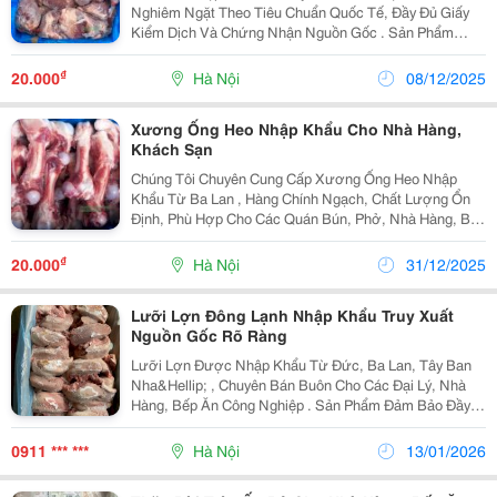
Nghiêm Ngặt Theo Tiêu Chuẩn Quốc Tế, Đầy Đủ Giấy
Kiểm Dịch Và Chứng Nhận Nguồn Gốc . Sản Phẩm
Được Đóng Thùng 10 Kg , Thích Hợp Cho Nhà Hàng,
Bếp Ăn Công Nghiệp, Cơ Sở Sản Xuất Thực Phẩm
₫
20.000
Hà Nội
08/12/2025
Hoặc Đại Lý...
Xương Ống Heo Nhập Khẩu Cho Nhà Hàng,
Khách Sạn
Chúng Tôi Chuyên Cung Cấp Xương Ống Heo Nhập
Khẩu Từ Ba Lan , Hàng Chính Ngạch, Chất Lượng Ổn
Định, Phù Hợp Cho Các Quán Bún, Phở, Nhà Hàng, Bếp
Ăn Công Nghiệp . Thông Tin Sản Phẩm Tên Sản Phẩm:
Xương Ống Heo (Xương Ống Lợn) Xuất Xứ: Ba Lan ...
₫
20.000
Hà Nội
31/12/2025
Lưỡi Lợn Đông Lạnh Nhập Khẩu Truy Xuất
Nguồn Gốc Rõ Ràng
Lưỡi Lợn Được Nhập Khẩu Từ Đức, Ba Lan, Tây Ban
Nha&Hellip; , Chuyên Bán Buôn Cho Các Đại Lý, Nhà
Hàng, Bếp Ăn Công Nghiệp . Sản Phẩm Đảm Bảo Đầy
Đủ Tiêu Chuẩn Vệ Sinh An Toàn Thực Phẩm , Có Nguồn
Gốc Xuất Xứ Rõ Ràng , Được Kiểm Soát Chặt Chẽ
0911 *** ***
Hà Nội
13/01/2026
Trong...