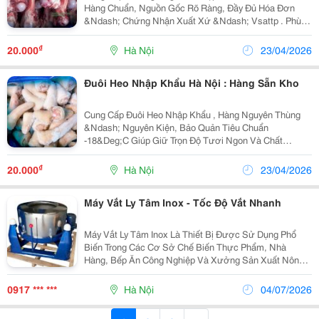
Hàng Chuẩn, Nguồn Gốc Rõ Ràng, Đầy Đủ Hóa Đơn
&Ndash; Chứng Nhận Xuất Xứ &Ndash; Vsattp . Phù
Hợp Cho Quán Bún Phở, Nhà Hàng, Bếp Công Nghiệp.
Đặc Điểm Sản Phẩm Xương Ống Là Phần Xương Bắp
₫
20.000
Hà Nội
23/04/2026
Chân...
Đuôi Heo Nhập Khẩu Hà Nội : Hàng Sẵn Kho
Cung Cấp Đuôi Heo Nhập Khẩu , Hàng Nguyên Thùng
&Ndash; Nguyên Kiện, Bảo Quản Tiêu Chuẩn
-18&Deg;C Giúp Giữ Trọn Độ Tươi Ngon Và Chất
Lượng Khi Đến Tay Khách Hàng. Phù Hợp Cho Quán
Ăn, Nhà Hàng, Bếp Gia Đình. Đặc Điểm Nổi Bật Thịt
₫
20.000
Hà Nội
23/04/2026
Ngọt Tự...
Máy Vắt Ly Tâm Inox - Tốc Độ Vắt Nhanh
Máy Vắt Ly Tâm Inox Là Thiết Bị Được Sử Dụng Phổ
Biến Trong Các Cơ Sở Chế Biến Thực Phẩm, Nhà
Hàng, Bếp Ăn Công Nghiệp Và Xưởng Sản Xuất Nông
Sản. Với Nguyên Lý Quay Ly Tâm Tốc Độ Cao, Máy
Giúp Loại Bỏ Lượng Nước Dư Thừa Trên Bề Mặt Thực
0917 *** ***
Hà Nội
04/07/2026
Phẩm Chỉ...