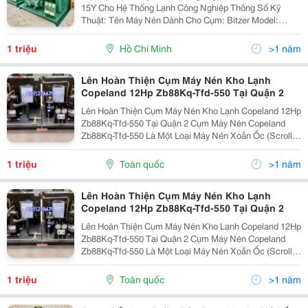
15Y Cho Hệ Thống Lạnh Công Nghiệp Thông Số Kỹ
Thuật: Tên Máy Nén Dành Cho Cụm: Bitzer Model:
4Pes-15Y Công Suất: 15Hp (15 Ngựa) Gas: R404 Điện
Áp: 380V/50Hz Thanh...
1 triệu
Hồ Chí Minh
>1 năm
Lên Hoàn Thiện Cụm Máy Nén Kho Lạnh
Copeland 12Hp Zb88Kq-Tfd-550 Tại Quận 2
Lên Hoàn Thiện Cụm Máy Nén Kho Lạnh Copeland 12Hp
Zb88Kq-Tfd-550 Tại Quận 2 Cụm Máy Nén Copeland
Zb88Kq-Tfd-550 Là Một Loại Máy Nén Xoắn Ốc (Scroll
Compressor) Của Hãng Copeland, Thường Được Sử
Dụng Trong Các Hệ Thống Lạnh Công Nghiệp Và Điều
1 triệu
Toàn quốc
>1 năm
Hòa...
Lên Hoàn Thiện Cụm Máy Nén Kho Lạnh
Copeland 12Hp Zb88Kq-Tfd-550 Tại Quận 2
Lên Hoàn Thiện Cụm Máy Nén Kho Lạnh Copeland 12Hp
Zb88Kq-Tfd-550 Tại Quận 2 Cụm Máy Nén Copeland
Zb88Kq-Tfd-550 Là Một Loại Máy Nén Xoắn Ốc (Scroll
Compressor) Của Hãng Copeland, Thường Được Sử
Dụng Trong Các Hệ Thống Lạnh Công Nghiệp Và Điều
1 triệu
Toàn quốc
>1 năm
Hòa...