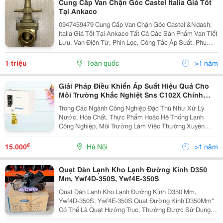
Cung Cấp Van Chặn Góc Castel Italia Giá Tốt
Tại Ankaco
0947459479 Cung Cấp Van Chặn Góc Castel &Ndash;
Italia Giá Tốt Tại Ankaco Tất Cả Các Sản Phẩm Van Tiết
Lưu, Van Điện Từ, Phin Lọc, Công Tắc Áp Suất, Phụ
Kiện Sử Dụng Trong Hệ Thống Lạnh Công Nghiệp, Kho
Lạnh Mang Nhãn Hiệu Castel Đều Được Ankaco...
1 triệu
Toàn quốc
>1 năm
Giải Pháp Điều Khiển Áp Suất Hiệu Quả Cho
Môi Trường Khắc Nghiệt Sns C102X Chính
Hãng Mua Tại Dantek
Trong Các Ngành Công Nghiệp Đặc Thù Như Xử Lý
Nước, Hóa Chất, Thực Phẩm Hoặc Hệ Thống Lạnh
Công Nghiệp, Môi Trường Làm Việc Thường Xuyên
Tiếp Xúc Với Hơi Ẩm, Hóa Chất Và Chất Ăn Mòn. Điều
Này Đặt Ra Yêu Cầu Rất Cao Đối Với Thiết Bị Đo Lường
₫
15.000
Hà Nội
>1 năm
Và Điều...
Quạt Dàn Lạnh Kho Lạnh Đường Kính D350
Mm, Ywf4D-350S, Ywf4E-350S
Quạt Dàn Lạnh Kho Lạnh Đường Kính D350 Mm,
Ywf4D-350S, Ywf4E-350S Quạt Đường Kính D350Mm"
Có Thể Là Quạt Hướng Trục, Thường Được Sử Dụng
Trong Các Hệ Thống Lạnh Công Nghiệp, Như Dàn Lạnh