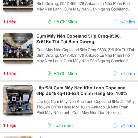
Bình Dương, 0947.459.479 Ankaco Là Nhà Phân Phối
Máy Nén Lạnh, Cụm Máy Nén Dàn Ngưng Copeland
Công Suất Từ 3,3Hp Đến 12Hp Ứng Dụng Trong Hệ
Thống Lạnh Công Nghiệp, Kho Lạnh Nhiệt Độ Sử Dụng
1 triệu
Hồ Chí Minh
>1 năm
Từ...
Cụm Máy Nén Copeland 5Hp Crnq-0500,
Zr61Kc-Tfd Tại Bình Dương,
Cụm Máy Nén Copeland 5Hp Crnq-0500, Zr61Kc-Tfd Tại
Bình Dương, 0947.459.479 Ankaco Là Nhà Phân Phối
Máy Nén Lạnh, Cụm Máy Nén Dàn Ngưng Copeland
Công Suất Từ 3,3Hp Đến 12Hp Ứng Dụng Trong Hệ
Thống Lạnh Công Nghiệp, Kho Lạnh Nhiệt Độ Sử Dụng
1 triệu
Hồ Chí Minh
>1 năm
Từ...
Lắp Đặt Cụm Máy Nén Kho Lạnh Copeland
6Hp Zb45Kq-Tfd-524 Chính Hãng Mới 100%
Lắp Đặt Cụm Máy Nén Kho Lạnh Copeland 6Hp Zb45Kq-
Tfd-524 Chính Hãng Mới 100% Ankaco Là Nhà Phân
Phối Máy Nén Lạnh, Cụm Máy Nén Dàn Ngưng
Copeland Công Suất Từ 3,3Hp Đến 12Hp Ứng Dụng
Trong Hệ Thống Lạnh Công Nghiệp, Kho Lạnh Nhiệt Độ
1 triệu
Toàn quốc
>1 năm
Sử Dụng Từ...