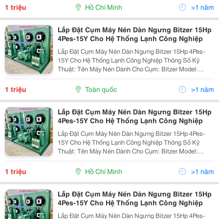
Hỏng, Gãy, Lắp Sai, Dùng Vật Tư Kém, Van Hở, Dầu...
1 triệu
Hồ Chí Minh
>1 năm
Lắp Đặt Cụm Máy Nén Dàn Ngưng Bitzer 15Hp
4Pes-15Y Cho Hệ Thống Lạnh Công Nghiệp
Lắp Đặt Cụm Máy Nén Dàn Ngưng Bitzer 15Hp 4Pes-
15Y Cho Hệ Thống Lạnh Công Nghiệp Thông Số Kỹ
Thuật: Tên Máy Nén Dành Cho Cụm: Bitzer Model:
4Pes-15Y Công Suất: 15Hp (15 Ngựa) Gas: R404 Điện
Áp: 380V/50Hz Thanh...
1 triệu
Toàn quốc
>1 năm
Lắp Đặt Cụm Máy Nén Dàn Ngưng Bitzer 15Hp
4Pes-15Y Cho Hệ Thống Lạnh Công Nghiệp
Lắp Đặt Cụm Máy Nén Dàn Ngưng Bitzer 15Hp 4Pes-
15Y Cho Hệ Thống Lạnh Công Nghiệp Thông Số Kỹ
Thuật: Tên Máy Nén Dành Cho Cụm: Bitzer Model:
4Pes-15Y Công Suất: 15Hp (15 Ngựa) Gas: R404 Điện
Áp: 380V/50Hz Thanh...
1 triệu
Hồ Chí Minh
>1 năm
Lắp Đặt Cụm Máy Nén Dàn Ngưng Bitzer 15Hp
4Pes-15Y Cho Hệ Thống Lạnh Công Nghiệp
Lắp Đặt Cụm Máy Nén Dàn Ngưng Bitzer 15Hp 4Pes-