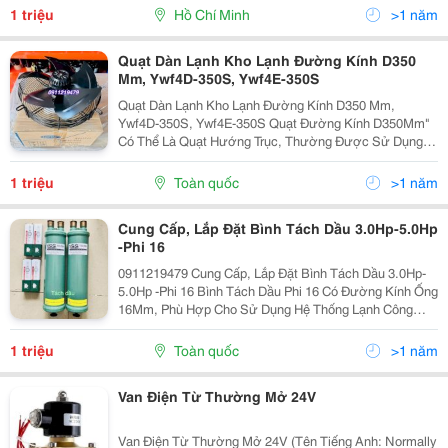
(Thiết Bị Bay Hơi) Hoặc Dàn Nóng (Thiết Bị Ngưng Tụ).
1 triệu
Hồ Chí Minh
>1 năm
Nó...
Quạt Dàn Lạnh Kho Lạnh Đường Kính D350
Mm, Ywf4D-350S, Ywf4E-350S
Quạt Dàn Lạnh Kho Lạnh Đường Kính D350 Mm,
Ywf4D-350S, Ywf4E-350S Quạt Đường Kính D350Mm"
Có Thể Là Quạt Hướng Trục, Thường Được Sử Dụng
Trong Các Hệ Thống Lạnh Công Nghiệp, Như Dàn Lạnh
(Thiết Bị Bay Hơi) Hoặc Dàn Nóng (Thiết Bị Ngưng Tụ).
1 triệu
Toàn quốc
>1 năm
Nó...
Cung Cấp, Lắp Đặt Bình Tách Dầu 3.0Hp-5.0Hp
-Phi 16
0911219479 Cung Cấp, Lắp Đặt Bình Tách Dầu 3.0Hp-
5.0Hp -Phi 16 Bình Tách Dầu Phi 16 Có Đường Kính Ống
16Mm, Phù Hợp Cho Sử Dụng Hệ Thống Lạnh Công
Nghiệp. Bình Tách Dầu Phi 16 Được Thiết Kế Phù Hợp
Dùng Cho Các Môi Chất Lạnh R22, R134, R404,...
1 triệu
Toàn quốc
>1 năm
Van Điện Từ Thường Mở 24V
Van Điện Từ Thường Mở 24V (Tên Tiếng Anh: Normally