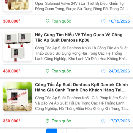
Open Solenoid Valve 24V ) Là Thiết Bị Điều Khiển Tự
Động Quan Trọng, Được Sử Dụng Rộng Rãi Trong Các
Hệ Thống Lạnh Công Nghiệp, Hvac, Hệ Thống Khí Nén
Và Xử Lý Nước. Điểm Đặc Biệt Của Dòng Van Này Là...
₫
300.000
Toàn quốc
16/12/2025
Hãy Cùng Tìm Hiểu Về Tổng Quan Về Công
Tắc Áp Suất Danfoss Kp36
Công Tắc Áp Suất Danfoss Kp36 Là Công Tắc Áp Suất
Thấp Được Sử Dụng Rộng Rãi Trong Các Hệ Thống
Lạnh Công Nghiệp, Kho Lạnh Và Điều Hòa Không Khí.
Thiết Bị Có Nhiệm Vụ Giám Sát Áp Suất Hút Của Máy
Nén, Đảm Bảo Hệ Thống Hoạt Động Ổn Định Và Bảo
₫
480.000
Toàn quốc
24/03/2026
Vệ...
Công Tắc Áp Suất Danfoss Kp5 Dantek Chính
Hãng Giá Cạnh Tranh Cho Khách Hàng Tại
Phú Thọ
Công Tắc Áp Suất Danfoss Kp5 - Giải Pháp Kiểm Soát
Và Bảo Vệ Áp Suất Tối Ưu Trong Các Hệ Thống Lạnh
Công Nghiệp, Hệ Thống Điều Hòa Không Khí Trung Tâm
Hay Hệ Thống Nén Khí, Việc Duy Trì Áp Suất Ở Ngưỡng
An Toàn Là Điều Kiện Tiên Quyết Để Bảo Vệ Máy...
₫
350.000
Toàn quốc
17/07/2026