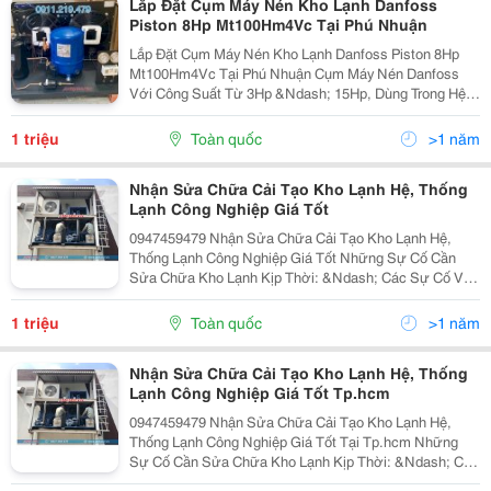
Lắp Đặt Cụm Máy Nén Kho Lạnh Danfoss
Piston 8Hp Mt100Hm4Vc Tại Phú Nhuận
Lắp Đặt Cụm Máy Nén Kho Lạnh Danfoss Piston 8Hp
Mt100Hm4Vc Tại Phú Nhuận Cụm Máy Nén Danfoss
Với Công Suất Từ 3Hp &Ndash; 15Hp, Dùng Trong Hệ
Thống Lạnh Công Nghiệp Như Kho Lạnh, Kho Đông Bảo
Quản, Hệ Thống Điều Hòa Không Khí Lớn. Sản Phẩm
1 triệu
Toàn quốc
>1 năm
Cụm...
Nhận Sửa Chữa Cải Tạo Kho Lạnh Hệ, Thống
Lạnh Công Nghiệp Giá Tốt
0947459479 Nhận Sửa Chữa Cải Tạo Kho Lạnh Hệ,
Thống Lạnh Công Nghiệp Giá Tốt Những Sự Cố Cần
Sửa Chữa Kho Lạnh Kịp Thời: &Ndash; Các Sự Cố Về
Các Cơ Cấu Cơ Khí: Cơ Cấu Chuyển Động Hỏng, Gãy,
Lắp Sai, Dùng Vật Tư Kém, Van Hở, Dầu Bôi Trơn
1 triệu
Toàn quốc
>1 năm
Kém...
Nhận Sửa Chữa Cải Tạo Kho Lạnh Hệ, Thống
Lạnh Công Nghiệp Giá Tốt Tp.hcm
0947459479 Nhận Sửa Chữa Cải Tạo Kho Lạnh Hệ,
Thống Lạnh Công Nghiệp Giá Tốt Tại Tp.hcm Những
Sự Cố Cần Sửa Chữa Kho Lạnh Kịp Thời: &Ndash; Các
Sự Cố Về Các Cơ Cấu Cơ Khí: Cơ Cấu Chuyển Động