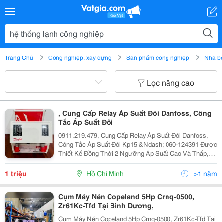
Trang Chủ
Công nghiệp, xây dựng
Sản phẩm công nghiệp
Nhà b
Lọc nâng cao
, Cung Cấp Relay Áp Suất Đôi Danfoss, Công
Tắc Áp Suất Đôi
0911.219.479, Cung Cấp Relay Áp Suất Đôi Danfoss,
Công Tắc Áp Suất Đôi Kp15 &Ndash; 060-124391 Được
Thiết Kế Đồng Thời 2 Ngưỡng Áp Suất Cao Và Thấp,
Điểm Đặc Biệt Này Có Thể Nói Dành Riêng Cho Việc
Bảo Vệ Máy Nén Của Hệ Thống Lạnh Công Nghiệp. ...
1 triệu
Hồ Chí Minh
>1 năm
Cụm Máy Nén Copeland 5Hp Crnq-0500,
Zr61Kc-Tfd Tại Bình Dương,
Cụm Máy Nén Copeland 5Hp Crnq-0500, Zr61Kc-Tfd Tại