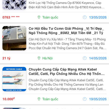
Hình Ảnh Op-87903 Keyence
Kính Lọc Hệ Thống Camera Op-87900 Keyence, Cáp
Điện Kết Nối Cảm Biến Hình Ảnh Op-87903 Keyence
H2T Việt Nam Chuyên Nhập Khẩu Và Phân Phối Thiết Bị
Tự Động Hóa Tại Việt Nam Thông Tin Liên...
0763 *** ***
Toàn quốc
13/05/2026
Cơ Hội Đầu Tư Ccmn Giải Phóng _Vị Trí Đẹp_
Ngõ Thông Rộng _85M2_Mặt Tiền 6M _21 Tỷ
Căn Hộ Dịch Vụ Xây Mới - 7 Tầng Thang Máy- 15 Phòng
Khép Kín-Full Nội Thất- Dòng Tiền 60Tr/Tháng - Đầy Đủ
Pccc Đạt Chuẩn Hệ Thống Camera 24/7 Giám Sát, Ra
Vào Cửa Vân Tay, Nội Thất : Điều Hòa, Nóng Lạnh, Tủ
Lạnh, Máy Giặt, Máy Sấy, Hút Mùi, Tbvs...
21 tỷ
Hà Nội
14/05/2026
Chuyên Cung Cấp Cáp Mạng Altek Kabel
Cat5E, Cat6, Ftp Chống Nhiễu Cho Hệ Thống
Camera Và Mạng Lan
Chuyên Cung Cấp Cáp Mạng Altek Kabel Cat5E, Cat6,
Ftp Chống Nhiễu Cho Hệ Thống Camera Và Mạng Lan
Chuyên Cung Cấp Cáp Mạng Altek Kabel Cat5E, Cat6,
Ftp Chống Nhiễu Cho Hệ Thống Camera Và Mạng Lan ✅
Tốc Độ Truyền Cao, Tín Hiệu Ổn Định ✅ Lõi Đồng...
₫
10.000
Toàn quốc
19/05/2026