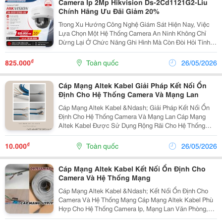
Camera Ip 2Mp Hikvision Ds-2Cd1121G2-Liu
Chính Hãng Ưu Đãi Giảm 20%
Trong Xu Hướng Công Nghệ Giám Sát Hiện Nay, Việc
Lựa Chọn Một Hệ Thống Camera An Ninh Không Chỉ
Dừng Lại Ở Chức Năng Ghi Hình Mà Còn Đòi Hỏi Tính
Năng Phân Tích Thông Minh Và Độ Bền Cao. Camera Ip
2Mp Hikvision Ds-2Cd1121G2-Liu Chính Là Giải Pháp
₫
825.000
Toàn quốc
26/05/2026
Tối...
Cáp Mạng Altek Kabel Giải Pháp Kết Nối Ổn
Định Cho Hệ Thống Camera Và Mạng Lan
Cáp Mạng Altek Kabel &Ndash; Giải Pháp Kết Nối Ổn
Định Cho Hệ Thống Camera Và Mạng Lan Cáp Mạng
Altek Kabel Được Sử Dụng Rộng Rãi Cho Hệ Thống
Camera Ip, Mạng Lan Văn Phòng, Nhà Xưởng, Trường
Học Và Tòa Nhà Nhờ Khả Năng Truyền Dữ Liệu Ổn
₫
10.000
Toàn quốc
26/05/2026
Định, Tốc...
Cáp Mạng Altek Kabel Kết Nối Ổn Định Cho
Camera Và Hệ Thống Mạng
Cáp Mạng Altek Kabel &Ndash; Kết Nối Ổn Định Cho
Camera Và Hệ Thống Mạng Cáp Mạng Altek Kabel Phù
Hợp Cho Hệ Thống Camera Ip, Mạng Lan Văn Phòng,
Nhà Xưởng Và Công Trình Nhờ Khả Năng Truyền Dữ