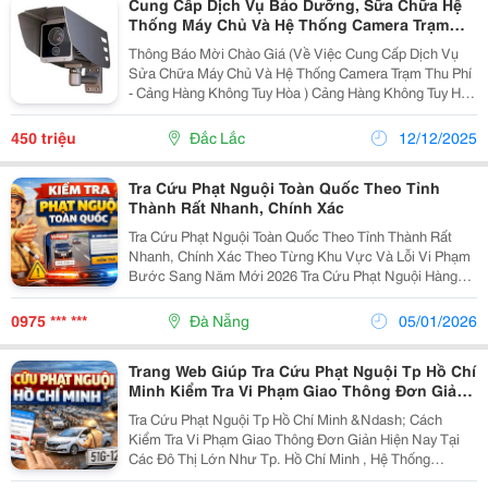
Cung Cấp Dịch Vụ Bảo Dưỡng, Sữa Chữa Hệ
Thống Máy Chủ Và Hệ Thống Camera Trạm
Thu Phí - Cảng Hàng Không Tuy Hòa
Thông Báo Mời Chào Giá (Về Việc Cung Cấp Dịch Vụ
Sửa Chữa Máy Chủ Và Hệ Thống Camera Trạm Thu Phí
- Cảng Hàng Không Tuy Hòa ) Cảng Hàng Không Tuy Hòa
- Tct Cảng Hàng Không Việt Nam-Ctcp Tổ Chức Mời
Chào Giá Rộng Rãi Cung Cấp Dịch Vụ Sửa Chữa...
450 triệu
Đắc Lắc
12/12/2025
Tra Cứu Phạt Nguội Toàn Quốc Theo Tỉnh
Thành Rất Nhanh, Chính Xác
Tra Cứu Phạt Nguội Toàn Quốc Theo Tỉnh Thành Rất
Nhanh, Chính Xác Theo Từng Khu Vực Và Lỗi Vi Phạm
Bước Sang Năm Mới 2026 Tra Cứu Phạt Nguội Hàng
Ngày Đối Với Các Bác Tài Xế Là Không Thể Thiếu, Đặc
Biệt Tại Các Khu Vực Có Hệ Thống Camera Giám Sát...
0975 *** ***
Đà Nẵng
05/01/2026
Trang Web Giúp Tra Cứu Phạt Nguội Tp Hồ Chí
Minh Kiểm Tra Vi Phạm Giao Thông Đơn Giản
Hiện Nay
Tra Cứu Phạt Nguội Tp Hồ Chí Minh &Ndash; Cách
Kiểm Tra Vi Phạm Giao Thông Đơn Giản Hiện Nay Tại
Các Đô Thị Lớn Như Tp. Hồ Chí Minh , Hệ Thống
Camera Giao Thông Được Lắp Đặt Ngày Càng Nhiều,