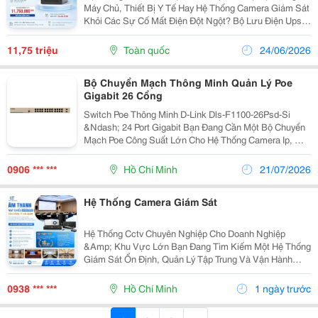
Máy Chủ, Thiết Bị Y Tế Hay Hệ Thống Camera Giám Sát
Khỏi Các Sự Cố Mất Điện Đột Ngột? Bộ Lưu Điện Ups
Sorotec Hp3117C Plus 3Kt Chính Là Sự Lựa Chọn Tối
Ưu Dành Cho Doanh Nghiệp Của Bạn. Hiện Tại, Công...
11,75 triệu
Toàn quốc
24/06/2026
Bộ Chuyển Mạch Thông Minh Quản Lý Poe
Gigabit 26 Cổng
Switch Poe Thông Minh D-Link Dls-F1100-26Psd-Si
&Ndash; 24 Port Gigabit Bạn Đang Cần Một Bộ Chuyển
Mạch Poe Công Suất Lớn Cho Hệ Thống Camera Ip, Wifi
Doanh Nghiệp Hoặc Hạ Tầng Mạng Nhà Máy? D-Link
Dls-F1100-26Psd-Si Là Lựa Chọn Phù Hợp Với 24
0906 *** ***
Hồ Chí Minh
21/07/2026
Cổng...
Hệ Thống Camera Giám Sát
Hệ Thống Cctv Chuyên Nghiệp Cho Doanh Nghiệp
&Amp; Khu Vực Lớn Bạn Đang Tìm Kiếm Một Hệ Thống
Giám Sát Ổn Định, Quản Lý Tập Trung Và Vận Hành
Liên Tục 24/7? Hợp Thành Thịnh Cung Cấp Giải Pháp
Cctv Toàn Diện, Đáp Ứng Nhu Cầu Giám Sát Cho Nhiều
0938 *** ***
Hồ Chí Minh
1 ngày trước
Mô...