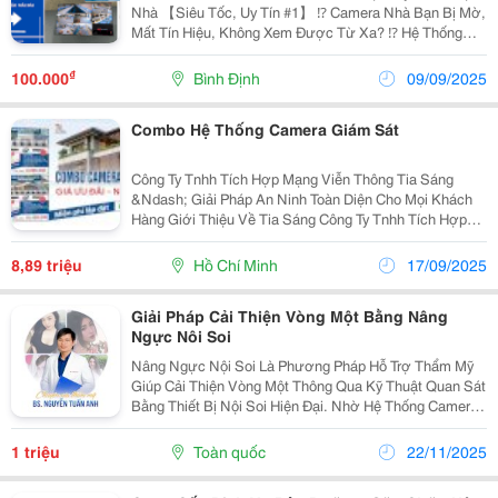
Nhà 【Siêu Tốc, Uy Tín #1】 ⁉️ Camera Nhà Bạn Bị Mờ,
Mất Tín Hiệu, Không Xem Được Từ Xa? ⁉️ Hệ Thống
Camera Cửa Hàng, Văn Phòng, Công Ty Doanh Nghiệp
Hoạt Động Chập Chờn, Ảnh Hưởng Đến Công Việc
₫
100.000
Bình Định
09/09/2025
Quản...
Combo Hệ Thống Camera Giám Sát
Công Ty Tnhh Tích Hợp Mạng Viễn Thông Tia Sáng
&Ndash; Giải Pháp An Ninh Toàn Diện Cho Mọi Khách
Hàng Giới Thiệu Về Tia Sáng Công Ty Tnhh Tích Hợp
Mạng Viễn Thông Tia Sáng Được Thành Lập Với Mục
Tiêu Mang Đến Cho Khách Hàng Những Giải Pháp Công
8,89 triệu
Hồ Chí Minh
17/09/2025
N
Giải Pháp Cải Thiện Vòng Một Bằng Nâng
Ngực Nôi Soi
Nâng Ngực Nội Soi Là Phương Pháp Hỗ Trợ Thẩm Mỹ
Giúp Cải Thiện Vòng Một Thông Qua Kỹ Thuật Quan Sát
Bằng Thiết Bị Nội Soi Hiện Đại. Nhờ Hệ Thống Camera
Phóng Đại, Bác Sĩ Có Thể Thao Tác Chính Xác, Hạn
Chế Xâm Lấn Và Giảm Tối Đa Cảm Giác Khó Chịu
1 triệu
Toàn quốc
22/11/2025
Sau...