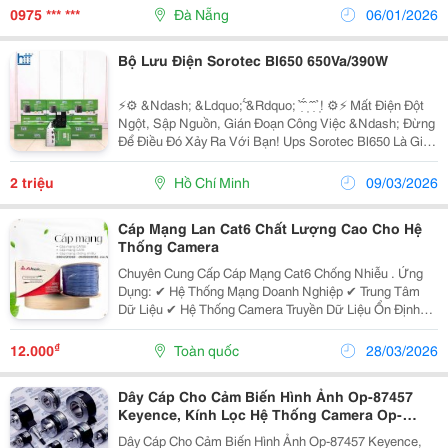
Giúp Phát Hiện Và Xử Lý Các Hành Vi Vi Phạm Thông
0975 *** ***
Đà Nẵng
06/01/2026
Qua...
Bộ Lưu Điện Sorotec Bl650 650Va/390W
⚡⚙️ &Ndash; &Ldquo;́ ̆́&Rdquo; ̉ ̣̂ ̂́ ̣ ̂ ̣̂ ̉ ̣! ⚙️⚡ Mất Điện Đột
Ngột, Sập Nguồn, Gián Đoạn Công Việc &Ndash; Đừng
Để Điều Đó Xảy Ra Với Bạn! Ups Sorotec Bl650 Là Giải
Pháp Lưu Điện Thông Minh, Giúp Máy Tính, Hệ Thống
Camera, Modem,...
2 triệu
Hồ Chí Minh
09/03/2026
Cáp Mạng Lan Cat6 Chất Lượng Cao Cho Hệ
Thống Camera
Chuyên Cung Cấp Cáp Mạng Cat6 Chống Nhiễu . Ứng
Dụng: ✔ Hệ Thống Mạng Doanh Nghiệp ✔ Trung Tâm
Dữ Liệu ✔ Hệ Thống Camera Truyền Dữ Liệu Ổn Định
0904121065 - 0938059133, Ms Như
₫
12.000
Toàn quốc
28/03/2026
Dây Cáp Cho Cảm Biến Hình Ảnh Op-87457
Keyence, Kính Lọc Hệ Thống Camera Op-
87900 Keyence, Cáp Điện Kết Nối Cảm Biến
Dây Cáp Cho Cảm Biến Hình Ảnh Op-87457 Keyence,