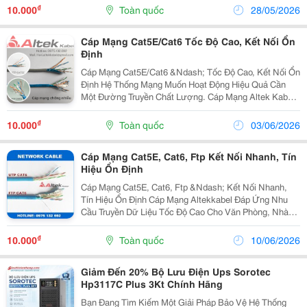
Liệu Ổn Định Và Độ Bền Cao Trong Quá Trình Sử Dụng.
₫
10.000
Toàn quốc
28/05/2026
...
Cáp Mạng Cat5E/Cat6 Tốc Độ Cao, Kết Nối Ổn
Định
Cáp Mạng Cat5E/Cat6 &Ndash; Tốc Độ Cao, Kết Nối Ổn
Định Hệ Thống Mạng Muốn Hoạt Động Hiệu Quả Cần
Một Đường Truyền Chất Lượng. Cáp Mạng Altek Kabel
Đáp Ứng Tốt Nhu Cầu Truyền Dữ Liệu Tốc Độ Cao Cho
Văn Phòng, Nhà Máy Và Hệ Thống Camera. ✅ Cat5E...
₫
10.000
Toàn quốc
03/06/2026
Cáp Mạng Cat5E, Cat6, Ftp Kết Nối Nhanh, Tín
Hiệu Ổn Định
Cáp Mạng Cat5E, Cat6, Ftp &Ndash; Kết Nối Nhanh,
Tín Hiệu Ổn Định Cáp Mạng Altekkabel Đáp Ứng Nhu
Cầu Truyền Dữ Liệu Tốc Độ Cao Cho Văn Phòng, Nhà
Máy, Trung Tâm Dữ Liệu Và Hệ Thống Camera. ✅ Cáp
Utp Cat5E, Utp Cat6 ✅ Cáp Chống Nhiễu Ftp5E, Ftp6...
₫
10.000
Toàn quốc
10/06/2026
Giảm Đến 20% Bộ Lưu Điện Ups Sorotec
Hp3117C Plus 3Kt Chính Hãng
Bạn Đang Tìm Kiếm Một Giải Pháp Bảo Vệ Hệ Thống