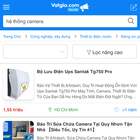
Trang Chủ
Công nghiệp, xây dựng
Thiết bị điện, nước
Động cơ, p
Lọc nâng cao
Bộ Lưu Điện Ups Santak Tg750 Pro
Bảo Vệ Thiết Bị &Ndash; Duy Trì Hoạt Động Ổn Định Với
Ups Santak Tg750 Pro Máy Tính, Camera, Thiết Bị Điện
Tử Của Bạn Dễ Hư Hỏng Do Mất Điện Đột Ngột? Ứng
Dụng: Văn Phòng, Quầy Thu Ngân, Hệ Thống Camera,
Máy Tính Cá Nhân&Hellip; Hàng Chính Hãng...
1,55 triệu
Hồ Chí Minh
>1 năm
Bảo Trì Sửa Chữa Camera Tại Quy Nhơn Tận
Nhà 【Siêu Tốc, Uy Tín #1】
Bảo Trì &Ndash; Sửa Chữa Camera Tại Quy Nhơn Tận