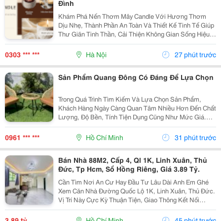
Đình
Khám Phá Nến Thơm Mây Candle Với Hương Thơm
Dịu Nhẹ, Thành Phần An Toàn Và Thiết Kế Tinh Tế Giúp
Thư Giãn Tinh Thần, Cải Thiện Không Gian Sống Hiệu
Quả. Nến Thơm Mây Candle &Ndash; Giải Pháp Thư
Giãn Cho Cuộc Sống Hiện Đại Trong Cuộc Sống Hiện...
0303 *** ***
Hà Nội
27 phút trước
Sản Phẩm Quang Đông Có Đáng Để Lựa Chọn
Trong Quá Trình Tìm Kiếm Và Lựa Chọn Sản Phẩm,
Khách Hàng Ngày Càng Quan Tâm Nhiều Hơn Đến Chất
Lượng, Độ Bền, Tính Tiện Dụng Cũng Như Mức Giá.
Thay Vì Chỉ Dựa Vào Quảng Cáo Hoặc Thông Tin Từ
Người Bán, Nhiều Người Có Xu Hướng Tìm Hiểu Thêm
0961 *** ***
Hồ Chí Minh
31 phút trước
Thông Tin...
Bán Nhà 88M2, Cấp 4, Ql 1K, Linh Xuân, Thủ
Đức, Tp Hcm, Sổ Hồng Riêng, Giá 3.89 Tỷ.
Cần Tìm Nơi An Cư Hay Đầu Tư Lâu Dài Anh Em Ghé
Xem Căn Nhà Đường Quốc Lộ 1K, Linh Xuân, Thủ Đức.
Vị Trí Này Cực Kỳ Thuận Tiện, Giao Thông Kết Nối
Nhanh Chóng, Cực Kỳ Phù Hợp Cho Khách Mua Để Giữ
Tài Sản Hoặc Cho Thuê Đều Rất Ổn Định. Thông Tin...
3,89 tỷ
Hồ Chí Minh
45 phút trước