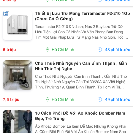
Thiết Bị Lưu Trữ Mạng Terramaster F2-210 1Gb
(Chưa Có Ổ Cứng)
Terramaster F2-210 &Ndash; Nas 2 Bay Lưu Trữ Dữ
Liệu Tiện Lợi Cho Cá Nhân Và Văn Phòng Bạn Đang
Tìm Một Giải Pháp Lưu Trữ Mạng Nas Nhỏ Gọn, Tốc Độ
Ổn Định Và Hỗ Trợ Nhiều Tính Năng Sao Lưu?
Terramaster F2-210 Là Lựa Chọn Phù Hợp Cho Cá
5 triệu
Hồ Chí Minh
48 phút trước
Nhân, Gia...
Cho Thuê Nhà Nguyên Căn Bình Thạnh , Gần
Nhà Thờ Thị Nghè
Cho Thuê Nhà Nguyên Căn Bình Thạnh , Gần Nhà Thờ
Thị Nghè * Nhà Nguyên Căn Tại 30/20A Xô Viết Nghệ
Tĩnh, Phường 19, Quận Bình Thạnh, Tp Hcm Vị Trí
Thuận Tiện, Khu Dân Cư Hiện Hữu, Di Chuyển Nhanh
Sang Trung Tâm. * Diện Tích 57M&Sup2; ( Ngang 4M,...
7,5 triệu
Hồ Chí Minh
49 phút trước
10 Cách Phối Đồ Với Áo Khoác Bomber Nam
Đẹp, Trẻ Trung
Áo Khoác Bomber Là Item Dễ Mặc Nhưng Không Phải
Ai Cũng Biết Phối Đồ Với Áo Khoác Bomber Nam Sao