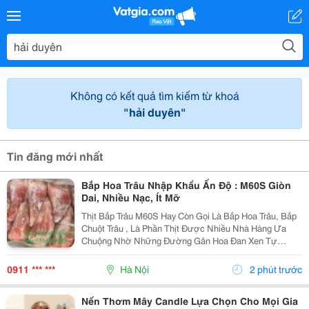
Không có kết quả tìm kiếm từ khoá
"hải duyên"
Tin đăng mới nhất
Bắp Hoa Trâu Nhập Khẩu Ấn Độ : M60S Giòn
Dai, Nhiều Nạc, Ít Mỡ
Thịt Bắp Trâu M60S Hay Còn Gọi Là Bắp Hoa Trâu, Bắp
Chuột Trâu , Là Phần Thịt Được Nhiều Nhà Hàng Ưa
Chuộng Nhờ Những Đường Gân Hoa Đan Xen Tự
Nhiên Trong Thớ Thịt . Khi Chế Biến, Phần Thịt Săn
Chắc, Ngọt Đậm, Kết Hợp Cùng Độ Giòn Dai Sần Sật
0911 *** ***
Hà Nội
2 phút trước
Của Gân...
Nến Thơm Mây Candle Lựa Chọn Cho Mọi Gia