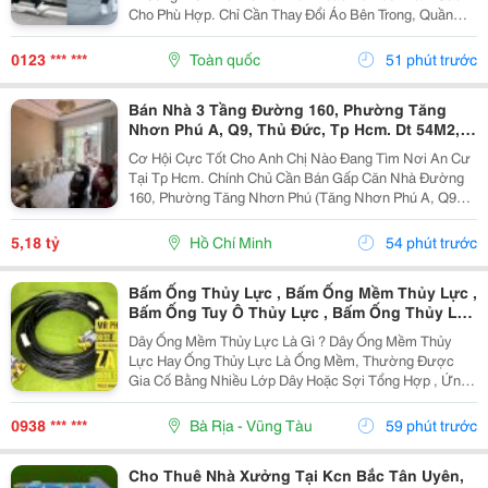
Cho Phù Hợp. Chỉ Cần Thay Đổi Áo Bên Trong, Quần
Hoặc Giày, Bạn Đã Có Thể Tạo Nên Nhiều Outfit Khác
Nhau Để Đi Làm, Dạo Phố Hay Gặp Gỡ Bạn Bè. Trong...
0123 *** ***
Toàn quốc
51 phút trước
Bán Nhà 3 Tầng Đường 160, Phường Tăng
Nhơn Phú A, Q9, Thủ Đức, Tp Hcm. Dt 54M2,
Sổ Hồng Riêng. Giá 5,18 Tỷ
Cơ Hội Cực Tốt Cho Anh Chị Nào Đang Tìm Nơi An Cư
Tại Tp Hcm. Chính Chủ Cần Bán Gấp Căn Nhà Đường
160, Phường Tăng Nhơn Phú (Tăng Nhơn Phú A, Q9
Cũ). Vị Trí Nhà Nằm Trong Khu Dân Cư Ổn Định, Giao
Thông Thuận Tiện Chỉ Vài Bước Là Ra Lã Xuân Oai,
5,18 tỷ
Hồ Chí Minh
54 phút trước
Lê...
Bấm Ống Thủy Lực , Bấm Ống Mềm Thủy Lực ,
Bấm Ống Tuy Ô Thủy Lực , Bấm Ống Thủy Lực
Bọc Lưới , Bấm Ống Thủy Lực Koman , Bấm
Dây Ống Mềm Thủy Lực Là Gì ? Dây Ống Mềm Thủy
Ống Thủy Lực Italy , Bấm Ống Thủy Lực 1Sn ,
Lực Hay Ống Thủy Lực Là Ống Mềm, Thường Được
Bấm Ống Thủy Lực 2Sn , Bấm Ống Thủy Lực
Gia Cố Bằng Nhiều Lớp Dây Hoặc Sợi Tổng Hợp , Ứng
4Sn
Dụng Để Vận Chuyển Chất Lỏng Thủy Lực Trong Hệ
Thống Thủy Lực. Những Ống Này Rất Cần Thiết Để
0938 *** ***
Bà Rịa - Vũng Tàu
59 phút trước
Truyền Lực...
Cho Thuê Nhà Xưởng Tại Kcn Bắc Tân Uyên,