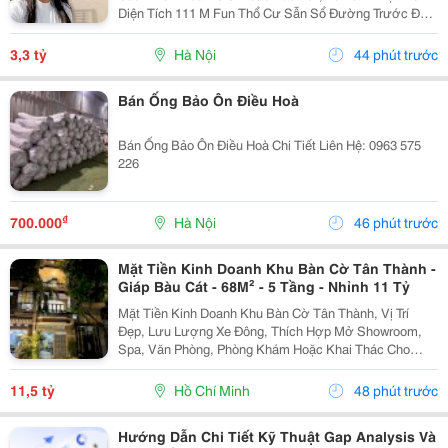
Diện Tích 111 M Fun Thổ Cư Sẫn Sổ Đường Trước Đất
Chuẩn Bị Đang Giải Nhựa Rộng 5,,5 M 2 Ô Tô Tránh
Nhau Vị Trí Đất Sát Trường Học Cấp 1 Thôn Thanh...
3,3 tỷ
Hà Nội
44 phút trước
Bán Ống Bảo Ôn Điều Hoà
Bán Ống Bảo Ôn Điều Hoà Chi Tiết Liên Hệ: 0963 575
226
₫
700.000
Hà Nội
46 phút trước
Mặt Tiền Kinh Doanh Khu Bàn Cờ Tân Thành -
Giáp Bàu Cát - 68M² - 5 Tầng - Nhỉnh 11 Tỷ
Mặt Tiền Kinh Doanh Khu Bàn Cờ Tân Thành, Vị Trí
Đẹp, Lưu Lượng Xe Đông, Thích Hợp Mở Showroom,
Spa, Văn Phòng, Phòng Khám Hoặc Khai Thác Cho
Thuê. Ưu Điểm Nổi Bật: Diện Tích: 68M&Sup2; Kết
Cấu: 4 Tầng + Sân Thượng 6 Phòng Ngủ Khép Kín...
11,5 tỷ
Hồ Chí Minh
48 phút trước
Hướng Dẫn Chi Tiết Kỹ Thuật Gap Analysis Và