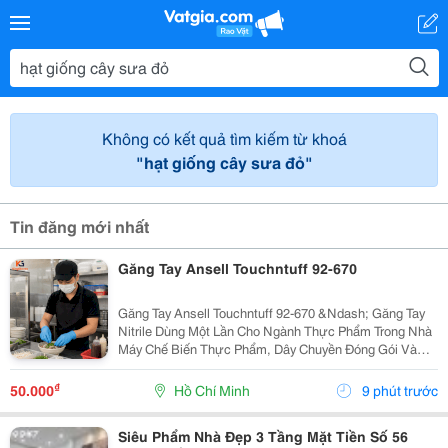
Không có kết quả tìm kiếm từ khoá
"hạt giống cây sưa đỏ"
Tin đăng mới nhất
Găng Tay Ansell Touchntuff 92-670
Găng Tay Ansell Touchntuff 92-670 &Ndash; Găng Tay
Nitrile Dùng Một Lần Cho Ngành Thực Phẩm Trong Nhà
Máy Chế Biến Thực Phẩm, Dây Chuyền Đóng Gói Và
Khu Vực Yêu Cầu Vệ Sinh Nghiêm Ngặt, Việc Sử Dụng
Găng Tay Nitrile Dùng Một Lần Giúp Hạn Chế Nguy...
₫
50.000
Hồ Chí Minh
9 phút trước
Siêu Phẩm Nhà Đẹp 3 Tầng Mặt Tiền Số 56