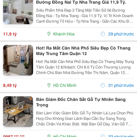
Đường Đồng Nai Tp Nha Trang Giá 11,9 Tỷ.
Siêu Phẩm Nhà Đẹp 3 Tầng Mặt Tiền Số 56 Đường
Đồng Nai - Tp Nha Trang - Giá 11,9 Tỷ. Vị Trí Kinh Doanh
Cạnh Đường Tố Hữu - Tp Nha Trang - Gần Các Khu Đô
Thị. Nhà Mới Đẹp 3 Tầng Mặt Tiền + 1 Mặt Hẻm - Kiến
Trúc Hiện Đại - Đầy Đủ Tiện Nghi. - Nhà Có...
11,9 tỷ
Khánh Hòa
29 phút trước
Hot! Ra Mắt Căn Nhà Phố Siêu Đẹp Có Thang
Máy Trung Tâm Quận 12
Hot! Ra Mắt Căn Nhà Phố Siêu Đẹp Có Thang Máy Trung
Tâm Quận 12 &Ndash; Chỉ 8.6 Tỷ Còn Thương Lượng
Chính Chủ Bán Nhà Đường Trần Thị Năm, Quận 12
&Ndash; Vị Trí Đẹp, Khu Dân Cư Hiện Hữu, Tiện Ích Đầy
Đủ. Diện Tích: 4M &Times; 20M Nhà...
8,49 tỷ
Hồ Chí Minh
31 phút trước
Bàn Giám Đốc Chân Sắt Gỗ Tự Nhiên Sang
Trọng
Bàn Làm Việc Giám Đốc Gỗ Tự Nhiên Là Lựa Chọn Phù
Hợp Cho Không Gian Lãnh Đạo Cần Sự Sang Trọng,
Chắc Chắn Và Khác Biệt. Mặt Bàn Gỗ Dày, Vân Gỗ Tự
Nhiên Đẹp Mắt Kết Hợp Cùng Hệ Chân Sắt Hiện Đại,
Tạo Nên Tổng Thể Vừa Bền Bỉ Vừa Tinh Tế. Mẫu Bàn
0987 *** ***
Hồ Chí Minh
33 phút trước