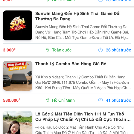
Này...
Sunwin Mang Đến Hệ Sinh Thái Game Đổi
Thưởng Đa Dạng
Sunwin Mang Đến Hệ Sinh Thái Game Đổi Thưởng Đa
Dạng Với Hàng Trăm Trò Chơi Hấp Dẫn Như Game Bài,
Nổ Hũ, Bắn Cá, . Mỗi Tựa Game Được Tối Ưu Đồ Họa
Sắc Nét, Thao Tác Mượt Mà, Tỷ Lệ Trả Thưởng Cạnh
Tranh Cùng Hệ Thống Bảo Mật Hiện Đại.
₫
3.000
Toàn quốc
36 phút trước
Thanh Lý Combo Bán Hàng Giá Rẻ
Xả Kho &Ndash; Thanh Lý Combo Thiết Bị Bán Hàng
Giá Rẻ☎️ 0946.111.675 Combo Gồm: - Máy In Hóa Đơn
K80 - Két Đựng Tiền - Máy Quét Mã Vạch Phù Hợp Cho
Tạp Hóa, Shop, Siêu Thị Mini, Quán Ăn, Cafe... ☎️ Liên
Hệ: 0946.111.675 Kazuko Việt Nam...
₫
580.000
Hồ Chí Minh
41 phút trước
Lô Góc 2 Măt Tiền Diện Tích 111 M Fun Thổ
Cư Pháp Lý Chuẩn -Vị Chí Lô Đất Cực Thoáng
Mát ,Đất Nằm Mặt Đường Chục
--Hoa Hậu Lô Góc 2 Măt Tiền Rành Cho Ace Có Nhu
Cầu Thích Mua Để Ở Hoăc Đầu Tư , Lô Đất 2 Mặt Tiền