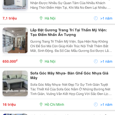
Nhận Được Nhiều Sự Quan Tâm Của Nhiều Khách
Hàng Thời Điểm Hiện Tại, Khi Mà No Đem Lại Nhiều Ưu
Điểm Vượt Trội Khi Sử Dụng. Tuy Nhiên Các Khách
Hàng Lại Hơi Ái Ngại Khi Lựa Chọn Mẫu Sản Phẩm
7,1 triệu
Hà Nội
>1 năm
Này....
Lắp Đặt Gương Trang Trí Tại Thẩm Mỹ Viện:
Tạo Điểm Nhấn Ấn Tượng
Gương Trang Trí Thẩm Mỹ Viện, Spa Hiện Nay Không
Chỉ Để Soi Mà Còn Giúp Kiến Trúc Nội Thất Thêm Bắt
Mắt, Sinh Động. Đa Số Các Mẫu Gương Soi Được Lắp
Đặt Tại Đây Là Các Loại Gương Có Chất Liệu Kính Cao
Cấp , Bắt Kịp Xu Hướng Thời Đại. Các Mẫu Gương...
₫
650.000
Hà Nội
>1 năm
Sofa Góc Mây Nhựa- Bàn Ghế Góc Nhựa Giả
Mây
Sofa Góc Mây Nhựa- Nét Đẹp Từ Sự Tinh Giản Tuyệt
Tác Thiết Kế Của Sofa Góc Nằm Ở Những Đường Nét
Tinh Giản, Vuông Vắn Kết Hợp Cùng Với Sắc Đen Lịch
Lãm, Thể Hiện Hơi Thở Mới Của Xu Hướng Thời Đại,
Nệm Màu Be Kem Mang Lại Cảm Giác Tĩnh Lặng, An
16 triệu
Hồ Chí Minh
>1 năm
Yên...