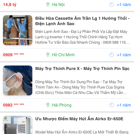
Doanh. Gần Chợ Dân Sinh, Gần Trường Liên...
14,8 tỷ
Hà Nội
>1 năm
Điều Hòa Cassette Âm Trần Lg 1 Hướng Thổi -
Điện Lạnh Ánh Sao
Điện Lạnh Ánh Sao - Đại Lý Phân Phối Và Lắp Đặt Máy
Lạnh Lg Inverter 1 Hướng Thổi Chính Hãng Tại Hcm
Hotline Tư Vấn Báo Giá Nhanh Chóng : 0909 588 116
Ms Hiền Máy Lạnh Âm Trần Lg 1 Hướng Thổi Với Mẫu
Mã Đẹp, Thiết Kế Đẹp Chuẩn Hàn Quốc, Giá...
0909 *** ***
Hồ Chí Minh
>1 năm
Máy Trợ Thính Pure X - Máy Trợ Thính Pin Sạc
Dòng Máy Trợ Thính Sử Dụng Pin Sạc - Tại Máy Trợ
Thính Tâm An - Dòng Máy Trợ Thính Pure Của Signia
(Chlb Đức) Thỏa Mãn Cả Nhu Cầu Về Thẩm Mỹ Lẫn
Thưởng Thức Âm Thanh Cuộc Sống. - Bắt Kịp Xu
Hướng Thời Đại, Pure Phát Triển Việc Sử Dụng Pin
0982 *** ***
Hải Phòng
>1 năm
Sạc...
Ưu Nhược Điểm Máy Hút Ẩm Airko Er-650E
Model Máy Hút Ẩm Airko Er-650E Là Một Thiết Bị Đang