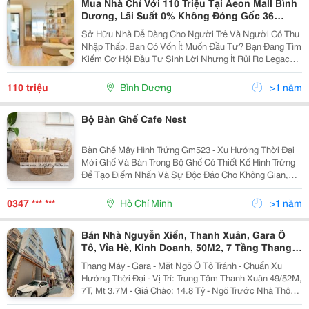
Mua Nhà Chỉ Với 110 Triệu Tại Aeon Mall Bình
Dương, Lãi Suất 0% Không Đóng Gốc 36
Tháng,
Sở Hữu Nhà Dễ Dàng Cho Người Trẻ Và Người Có Thu
Nhập Thấp. Ban Có Vốn Ít Muốn Đầu Tư? Bạn Đang Tìm
Kiếm Cơ Hội Đầu Tư Sinh Lời Nhưng Ít Rủi Ro Legacy
Prime Là Lựa Chọn Số 1 Cho Quý Khách Hàng Thời
Điểm Hiện Tại. Chính Sách Cho Khách Hàng Vay...
110 triệu
Bình Dương
>1 năm
Bộ Bàn Ghế Cafe Nest
Bàn Ghế Mây Hình Trứng Gm523 - Xu Hướng Thời Đại
Mới Ghế Và Bàn Trong Bộ Ghế Có Thiết Kế Hình Trứng
Để Tạo Điểm Nhấn Và Sự Độc Đáo Cho Không Gian,
Đem Lại Sự Thoải Mái Và Thư Giãn. Chất Liệu Song
Mây Tự Nhiên Có Độ Bền Và Tính Thẩm Mỹ Cao. Mây
0347 *** ***
Hồ Chí Minh
>1 năm
Tự...
Bán Nhà Nguyễn Xiển, Thanh Xuân, Gara Ô
Tô, Vỉa Hè, Kinh Doanh, 50M2, 7 Tầng Thang
Máy, Giá Thỏa Thuận
Thang Máy - Gara - Mặt Ngõ Ô Tô Tránh - Chuẩn Xu
Hướng Thời Đại - Vị Trí: Trung Tâm Thanh Xuân 49/52M,
7T, Mt 3.7M - Giá Chào: 14.8 Tỷ - Ngõ Trước Nhà Thông
Bàn Bờ To Như Phố, 2 Ô Tô Tránh, Vừa Ở Vừa Kinh