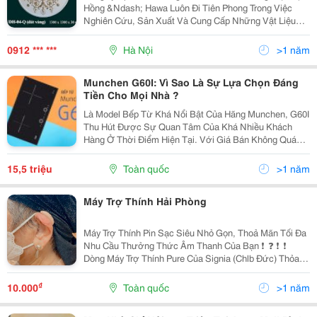
Hồng &Ndash; Hawa Luôn Đi Tiên Phong Trong Việc
Nghiên Cứu, Sản Xuất Và Cung Cấp Những Vật Liệu
Trang Trí Nội Thất Mới, Như Pu ,Pe ,Và Thạch Cao,Để
Phù Hợp Với Xu Hướng Thời Đại Và Luôn Đáp Ứng Đ
0912 *** ***
Hà Nội
>1 năm
Munchen G60I: Vì Sao Là Sự Lựa Chọn Đáng
Tiền Cho Mọi Nhà ?
Là Model Bếp Từ Khá Nổi Bật Của Hãng Munchen, G60I
Thu Hút Được Sự Quan Tâm Của Khá Nhiều Khách
Hàng Ở Thời Điểm Hiện Tại. Với Giá Bán Không Quá
Cao, Công Nghệ Đầy Đủ, Munchen G60I Hứa Hẹn Đáp
Ứng Tốt Nhu Cầu Đun Nấu Hàng Ngày. Cùng Mình Tìm
15,5 triệu
Toàn quốc
>1 năm
Hiểu...
Máy Trợ Thính Hải Phòng
Máy Trợ Thính Pin Sạc Siêu Nhỏ Gọn, Thoả Mãn Tối Đa
Nhu Cầu Thưởng Thức Âm Thanh Của Bạn ❗ ️ ❓ ❗ ️ ❗ ️
Dòng Máy Trợ Thính Pure Của Signia (Chlb Đức) Thỏa
Mãn Cả Nhu Cầu Về Thẩm Mỹ Lẫn Thưởng Thức Âm
Thanh Cuộc Sống. Bắt Kịp Xu Hướng Thời Đại,...
₫
10.000
Toàn quốc
>1 năm