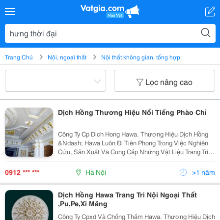
Trang Chủ
Nội, ngoại thất
Nội thất không gian, tổng hợp
Lọc nâng cao
Dịch Hồng Thương Hiệu Nổi Tiếng Phào Chỉ
Công Ty Cp Dich Hong Hawa. Thương Hiệu Dịch Hồng
&Ndash; Hawa Luôn Đi Tiên Phong Trong Việc Nghiên
Cứu, Sản Xuất Và Cung Cấp Những Vật Liệu Trang Trí
Nội Thất Mới, Như Pu ,Pe ,Và Thạch Cao,Để Phù Hợp
Với Xu Hướng Thời Đại Và Luôn Đáp Ứng Được Yê
0912 *** ***
Hà Nội
>1 năm
Dịch Hồng Hawa Trang Tri Nội Ngoại Thất
,Pu,Pe,Xi Măng
Công Ty Cpxd Và Chống Thấm Hawa. Thương Hiệu Dịch