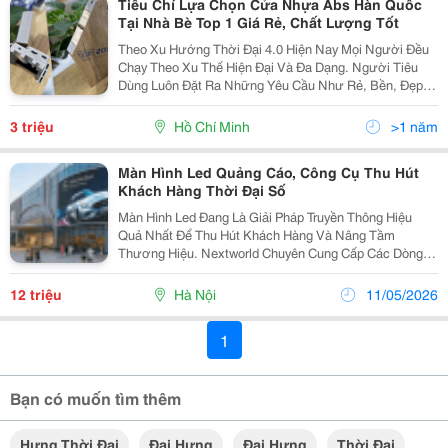
Tiêu Chí Lựa Chọn Cửa Nhựa Abs Hàn Quốc
Tại Nhà Bè Top 1 Giá Rẻ, Chất Lượng Tốt
Theo Xu Hướng Thời Đại 4.0 Hiện Nay Mọi Người Đều
Chạy Theo Xu Thế Hiện Đại Và Đa Dạng. Người Tiêu
Dùng Luôn Đặt Ra Những Yêu Cầu Như Rẻ, Bền, Đẹp,
Hiện Đại Không Lỗi Thời Và Cả Trong Ngành Nội Thất
Hiện Nay Họ Luôn Lựa Chọn Và Yêu Cầu Những Nội
3 triệu
Hồ Chí Minh
>1 năm
Thất...
Màn Hình Led Quảng Cáo, Công Cụ Thu Hút
Khách Hàng Thời Đại Số
Màn Hình Led Đang Là Giải Pháp Truyền Thông Hiệu
Quả Nhất Để Thu Hút Khách Hàng Và Nâng Tầm
Thương Hiệu. Nextworld Chuyên Cung Cấp Các Dòng
Màn Hình Led Thế Hệ Mới, Đáp Ứng Mọi Nhu Cầu Từ
Cửa Hàng Nhỏ Đến Dự Án Tòa Nhà Lớn. 1. Các Dòng
12 triệu
Hà Nội
11/05/2026
Màn Hình...
1
Bạn có muốn tìm thêm
Hưng Thời Đại
Đại Hưng
Đại Hưng
Thời Đại