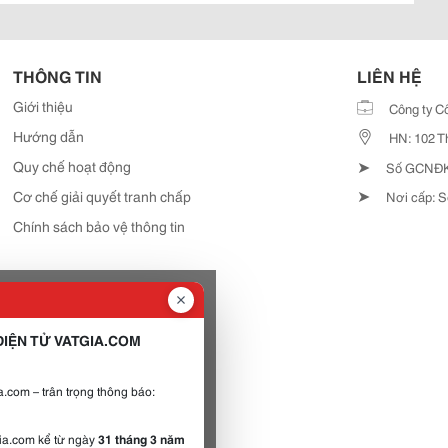
THÔNG TIN
LIÊN HỆ
Giới thiệu
Công ty C
Hướng dẫn
HN: 102 T
➤
Quy chế hoạt động
Số GCNĐKD
➤
Cơ chế giải quyết tranh chấp
Nơi cấp: S
Chính sách bảo vệ thông tin
IỆN TỬ VATGIA.COM
.com – trân trọng thông báo:
gia.com kể từ ngày
31 tháng 3 năm