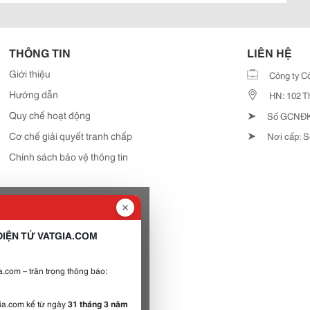
THÔNG TIN
LIÊN HỆ
Giới thiệu
Công ty C
Hướng dẫn
HN: 102 T
➤
Quy chế hoạt động
Số GCNĐKD
➤
Cơ chế giải quyết tranh chấp
Nơi cấp: S
Chính sách bảo vệ thông tin
IỆN TỬ VATGIA.COM
.com – trân trọng thông báo:
gia.com kể từ ngày
31 tháng 3 năm