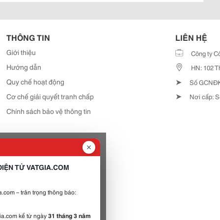
THÔNG TIN
LIÊN HỆ
Giới thiệu
Công ty C
Hướng dẫn
HN: 102 T
➤
Quy chế hoạt động
Số GCNĐKD
➤
Cơ chế giải quyết tranh chấp
Nơi cấp: S
Chính sách bảo vệ thông tin
IỆN TỬ VATGIA.COM
.com – trân trọng thông báo:
gia.com kể từ ngày
31 tháng 3 năm