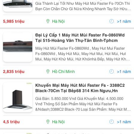
Gía Thành Lại Tốt Như Máy Hút Mùi Faster Fs-70Ch Thì
Bạn Còn Chần Chừ Gì Nữa Không Nhanh Tay Sở Hữu
Cho Mình 1 Chiếc. Có Thể Nói Máy Hút Mùi Faster Fs-
70Ch Được Rất Nhiều Các Bà Nội Trợ Tin Dùng. Với K
5,985 triệu
Hà Nội
>1 năm
Đại Lý Cấp 1 Máy Hút Mùi Faster Fs-0860Wd
Tại 515-Hoàng Văn Thụ-Tân Bình-Tphcm
Máy Hút Mùi Faster Fs-0860Wd , May Hut Mui Faster
Fs-0860Wd , Máy Hút Mùi, May Hut Mui, Hút Mùi, Hut
Mui, Máy Hút Khử Mùi, Hút Khóinhà Bếp, Máy Hút Khói,
Hút Mùi Đảo, Hút Mùi Cổ Điển, Hút Mùi Độc Lập Máy Hút
Mù I Faster Fs-0860Wd G Iá Khuyến Mãi
2,835 triệu
Hồ Chí Minh
>1 năm
Khuyến Mại Máy Hút Mùi Faster Fs - 3388C2
Black-70Cm Tại Bêp68 314 Kim Ngưu,Hn
Giá Bán: 5.850.000 Vnđ Giá Khuyến Mại: 4.500.000
Vnđ Thông Số Sản Phẩm Máy Hút Mùi Faster Fs
&Ndash;3388C2 Black-70 Loại Sản Phẩm: Máy Hút Mùi
Tum Kính Mã Sản Phẩm: Fs &Ndash;3388C2
Black&Ndash;70 Hãng Sản Xuất: Fas
4,5 triệu
Hà Nội
>1 năm