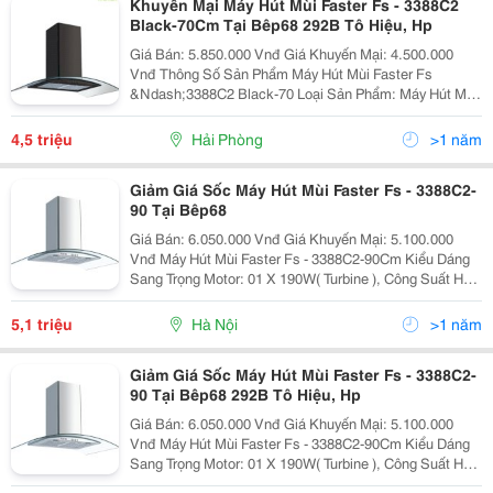
Khuyến Mại Máy Hút Mùi Faster Fs - 3388C2
Black-70Cm Tại Bêp68 292B Tô Hiệu, Hp
Giá Bán: 5.850.000 Vnđ Giá Khuyến Mại: 4.500.000
Vnđ Thông Số Sản Phẩm Máy Hút Mùi Faster Fs
&Ndash;3388C2 Black-70 Loại Sản Phẩm: Máy Hút Mùi
Tum Kính Mã Sản Phẩm: Fs &Ndash;3388C2
Black&Ndash;70 Hãng Sản Xuất: Fas
4,5 triệu
Hải Phòng
>1 năm
Giảm Giá Sốc Máy Hút Mùi Faster Fs - 3388C2-
90 Tại Bêp68
Giá Bán: 6.050.000 Vnđ Giá Khuyến Mại: 5.100.000
Vnđ Máy Hút Mùi Faster Fs - 3388C2-90Cm Kiểu Dáng
Sang Trọng Motor: 01 X 190W( Turbine ), Công Suất Hút:
850M3/H Độ Ồn: ≪= 60Db, Hút Siêu Êm Điều Khiển:
Phím Nhấn
5,1 triệu
Hà Nội
>1 năm
Giảm Giá Sốc Máy Hút Mùi Faster Fs - 3388C2-
90 Tại Bêp68 292B Tô Hiệu, Hp
Giá Bán: 6.050.000 Vnđ Giá Khuyến Mại: 5.100.000
Vnđ Máy Hút Mùi Faster Fs - 3388C2-90Cm Kiểu Dáng
Sang Trọng Motor: 01 X 190W( Turbine ), Công Suất Hút:
850M3/H Độ Ồn: ≪= 60Db, Hút Siêu Êm Điều Khiển: