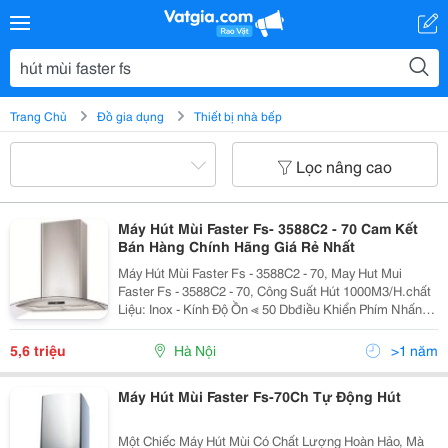
Trang Chủ
Đồ gia dụng
Thiết bị nhà bếp
Lọc nâng cao
Máy Hút Mùi Faster Fs- 3588C2 - 70 Cam Kết
Bán Hàng Chính Hãng Giá Rẻ Nhất
Máy Hút Mùi Faster Fs - 3588C2 - 70, May Hut Mui
Faster Fs - 3588C2 - 70, Công Suất Hút 1000M3/H.chất
Liệu: Inox - Kính Độ Ồn ≪ 50 Dbđiều Khiển Phím Nhấn
Hiển Thị Đèn Haloge. Noithatkienan.com Siêu Thị Bếp
Nhập Khẩu Lớn Nhất Hà Nội Noitha
5,6 triệu
Hà Nội
>1 năm
Máy Hút Mùi Faster Fs-70Ch Tự Động Hút
Một Chiếc Máy Hút Mùi Có Chất Lượng Hoàn Hảo, Mà