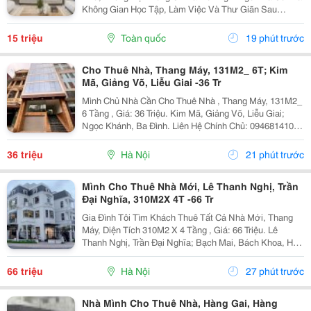
Không Gian Học Tập, Làm Việc Và Thư Giãn Sau
Những Giờ Học Căng Thẳng. Vì Vậy, Việc Lựa Chọn
Nội Thất Sinh Viên Phù Hợp Đóng Vai Trò Quan Trọng
15 triệu
Toàn quốc
19 phút trước
Trong...
Cho Thuê Nhà, Thang Máy, 131M2_ 6T; Kim
Mã, Giảng Võ, Liễu Giai -36 Tr
Mình Chủ Nhà Cần Cho Thuê Nhà , Thang Máy, 131M2_
6 Tầng , Giá: 36 Triệu. Kim Mã, Giảng Võ, Liễu Giai;
Ngọc Khánh, Ba Đình. Liên Hệ Chính Chủ: 0946814103
_Vỉa Hè Lớn, Mặt Tiền Rộng, Thoáng. _Vị Trí Ngay Ngã
Ba, Khu Đông Dân Cư, Kinh Doanh Sầm Uất,...
36 triệu
Hà Nội
21 phút trước
Mình Cho Thuê Nhà Mới, Lê Thanh Nghị, Trần
Đại Nghĩa, 310M2X 4T -66 Tr
Gia Đình Tôi Tìm Khách Thuê Tất Cả Nhà Mới, Thang
Máy, Diện Tích 310M2 X 4 Tầng , Giá: 66 Triệu. Lê
Thanh Nghị, Trần Đại Nghĩa; Bạch Mai, Bách Khoa, Hai
Bà Trưng. Liên Hệ Chủ Nhà: 0988289962 . Vị Trí Gần
Ngã Ba, Khu Đông Dân Cư, Kinh Doanh Sầm Uất,...
66 triệu
Hà Nội
27 phút trước
Nhà Mình Cho Thuê Nhà, Hàng Gai, Hàng