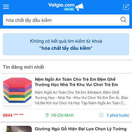
Không có kết quả tìm kiếm từ khoá
"hóa chất tẩy dầu kiềm"
Tin đăng mới nhất
Nệm Ngồi An Toàn Cho Trẻ Em Đệm Ghế
Trường Học Nhà Trẻ Khu Vui Chơi Trẻ Em
Nệm Ngồi An Toàn Cho Trẻ Em &Ndash; Đệm Ghế
Trường Học - Nhà Trẻ - Khu Vui Chơi Trẻ Em Êm Ái, Bảo
Vệ Bé Khi Vui Chơi Và Học Tập Nệm Ngồi An Toàn Cho
Trẻ Em Có Lớp Đệm Đàn Hồi, Bề Mặt Mềm, Nhiều Chất
Liệu, Độ Dày Và Kích Thước Để Khách Hàng Dễ Chọn...
0944 *** ***
Hồ Chí Minh
1 phút trước
Giường Ngủ Gỗ Hiện Đại Lựa Chọn Lý Tưởng