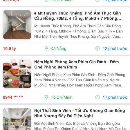
# Mt Huỳnh Thúc Kháng, Phố Ẩm Thực Gần
Cầu Rồng, 70M2, 4 Tầng, Mbkd + 7 Phòng,
Giảm Sâu 1 Tỷ
Mt Huỳnh Thúc Kháng, Phố Ẩm Thực Gần Cầu Rồng,
70M2, 4 Tầng, Mbkd + 7 Phòng, Giảm Sâu 1 Tỷ + Bán
Nhà Mặt Tiền Huỳnh Thúc Kháng, Gần Nguyễn Văn
Linh, Cầu Rồng, Phố Ẩm Thực Kinh Doanh Dịch Vụ Du
Lịch Nhộn Nhịp Ngày Đêm. + Dt 70M2, Ngang 4.2M, Nở
10,9 tỷ
Đà Nẵng
12 phút trước
Hậu,...
Nệm Ngồi Phòng Xem Phim Gia Đình - Đệm
Ghế Phòng Xem Phim
Nệm Ngồi Phòng Xem Phim Gia Đình - Đệm Ghế Phòng
Xem Phim &Ndash; Góc Thư Giãn Khiến Mọi Người
Muốn Ở Nhà Nhiều Hơn Nệm Ngồi Phòng Xem Phim
Gia Đình Đệm Ghế Phòng Xem Phim Được Thiết Kế Với
Nhiều Kiểu Dáng, Kích Thước, Độ Dày Và Chất Liệu,
0944 *** ***
Hồ Chí Minh
17 phút trước
Giúp...
Nội Thất Sinh Viên - Tối Ưu Không Gian Sống
Nhỏ Nhưng Đầy Đủ Tiện Nghi
Đối Với Sinh Viên, Đặc Biệt Là Những Bạn Sống Xa
Nhà, Phòng Trọ Không Chỉ Là Nơi Nghỉ Ngơi Mà Còn Là