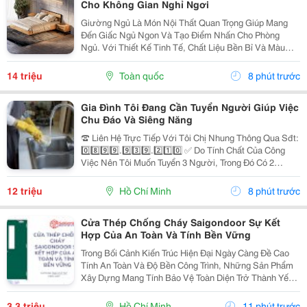
Cho Không Gian Nghỉ Ngơi
Giường Ngủ Là Món Nội Thất Quan Trọng Giúp Mang
Đến Giấc Ngủ Ngon Và Tạo Điểm Nhấn Cho Phòng
Ngủ. Với Thiết Kế Tinh Tế, Chất Liệu Bền Bỉ Và Màu
Sắc Trang Nhã, Giường Ngủ Gỗ Hiện Đại Ngày Càng
Được Nhiều Gia Đình Lựa Chọn Để Nâng Cao Chất
14 triệu
Toàn quốc
8 phút trước
Lượng Không...
Gia Đình Tôi Đang Cần Tuyển Người Giúp Việc
Chu Đáo Và Siêng Năng
☎️ Liên Hệ Trực Tiếp Với Tôi Chị Nhung Thông Qua Sđt:
0️⃣8️⃣9️⃣9️⃣.9️⃣3️⃣9️⃣.2️⃣1️⃣0️⃣ ✅ Do Tính Chất Của Công
Việc Nên Tôi Muốn Tuyển 3 Người, Trong Đó Có 2
Người Làm Việc Tại Nhà Tôi Và 1 Người Làm Tại Nhà
Mẹ Tôi ( Ở Cách Tôi 4 Căn) ✅ Nhà Tôi Thì 1...
12 triệu
Hồ Chí Minh
8 phút trước
Cửa Thép Chống Cháy Saigondoor Sự Kết
Hợp Của An Toàn Và Tính Bền Vững
Trong Bối Cảnh Kiến Trúc Hiện Đại Ngày Càng Đề Cao
Tính An Toàn Và Độ Bền Công Trình, Những Sản Phẩm
Xây Dựng Mang Tính Bảo Vệ Toàn Diện Trở Thành Yếu
Tố Trọng Tâm Trong Nhiều Dự Án. Đặc Biệt, Khi Những
Nguy Cơ Cháy Nổ Trong Các Tòa Nhà Cao Tầng, Nhà...
3,3 triệu
Hồ Chí Minh
11 phút trước