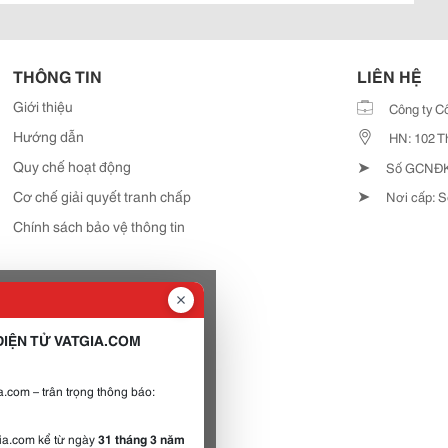
THÔNG TIN
LIÊN HỆ
Giới thiệu
Công ty C
Hướng dẫn
HN: 102 T
➤
Quy chế hoạt động
Số GCNĐKD
➤
Cơ chế giải quyết tranh chấp
Nơi cấp: S
Chính sách bảo vệ thông tin
IỆN TỬ VATGIA.COM
.com – trân trọng thông báo:
gia.com kể từ ngày
31 tháng 3 năm