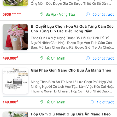
Ống Mềm Dẻo Được Gia Cố Được Thiết Kế Để Dẫn
Chất Lỏng Thủy Lực Áp Suất Cao Trong Hệ Thống Thủy
Lực. Ống Thủy Lực Này Rất Quan Trọng Trong...
0938 *** ***
Bà Rịa - Vũng Tàu
50 phút trước
Bí Quyết Lựa Chọn Hoa Và Quà Tặng Cảm Xúc
Cho Từng Dịp Đặc Biệt Trong Năm
Tặng Quà Là Một Nghệ Thuật Đòi Hỏi Sự Tinh Tế Để
Người Nhận Cảm Nhận Được Trọn Vẹn Tình Cảm Của
Bạn. Một Lựa Chọn Đang Rất Được Giới Trẻ Ưa Chuộng
Hiện Nay Là Dòng Sản Phẩm Kết Hợp Giữa Hoa Lụa
Bền Đẹp Và Các Phụ Kiện Công Nghệ Như Mã Qr Lời
₫
499.000
Hồ Chí Minh
50 phút trước
Nhắn....
Giải Pháp Gọn Gàng Cho Bữa Ăn Mang Theo
Mang Theo Bữa Ăn Từ Nhà Là Lựa Chọn Phù Hợp Với
Những Người Có Lịch Học Tập, Làm Việc Kéo Dài Hoặc
Thường Xuyên Di Chuyển. Hộp Cơm Giữ Nhiệt Giúp
Sắp Xếp Các Món Ăn Ngăn Nắp, Thuận Tiện Mang
Theo Và Sử Dụng Trong Ngày. Chọn Hộp Có Ngăn Phù
₫
149.000
Hồ Chí Minh
1 giờ trước
Hợp ...
Hộp Cơm Giữ Nhiệt Giúp Bữa Ăn Mang Theo