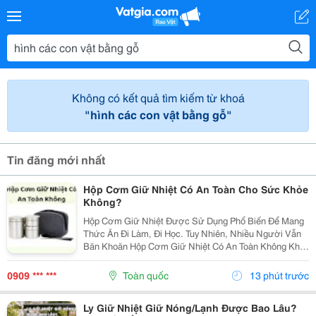
Không có kết quả tìm kiếm từ khoá
"hình các con vật bằng gỗ"
Tin đăng mới nhất
Hộp Cơm Giữ Nhiệt Có An Toàn Cho Sức Khỏe
Không?
Hộp Cơm Giữ Nhiệt Được Sử Dụng Phổ Biến Để Mang
Thức Ăn Đi Làm, Đi Học. Tuy Nhiên, Nhiều Người Vẫn
Băn Khoăn Hộp Cơm Giữ Nhiệt Có An Toàn Không Khi
Dùng Thường Xuyên. Cùng Tìm Hiểu Những Yếu Tố
Cần Lưu Ý Trước Khi Lựa Chọn Nhé! 1. Độ An Toàn
0909 *** ***
Toàn quốc
13 phút trước
Của...
Ly Giữ Nhiệt Giữ Nóng/Lạnh Được Bao Lâu?