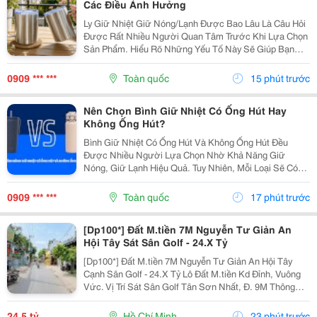
Các Điều Ảnh Hưởng
Ly Giữ Nhiệt Giữ Nóng/Lạnh Được Bao Lâu Là Câu Hỏi
Được Rất Nhiều Người Quan Tâm Trước Khi Lựa Chọn
Sản Phẩm. Hiểu Rõ Những Yếu Tố Này Sẽ Giúp Bạn
Chọn Được Chiếc Ly Phù Hợp Với Nhu Cầu Hằng Ngày
Và Sử Dụng Hiệu Quả Hơn. Hãy Cùng Cozycup Tìm
0909 *** ***
Toàn quốc
15 phút trước
Hiểu Chi...
Nên Chọn Bình Giữ Nhiệt Có Ống Hút Hay
Không Ống Hút?
Bình Giữ Nhiệt Có Ống Hút Và Không Ống Hút Đều
Được Nhiều Người Lựa Chọn Nhờ Khả Năng Giữ
Nóng, Giữ Lạnh Hiệu Quả. Tuy Nhiên, Mỗi Loại Sẽ Có
Ưu Điểm Riêng Về Thiết Kế, Cách Sử Dụng Và Đối
Tượng Phù Hợp. Nếu Bạn Đang Băn Khoăn So Sánh
0909 *** ***
Toàn quốc
17 phút trước
Bình Giữ Nhiệt...
[Dp100*] Đất M.tiền 7M Nguyễn Tư Giản An
Hội Tây Sát Sân Golf - 24.X Tỷ
[Dp100*] Đất M.tiền 7M Nguyễn Tư Giản An Hội Tây
Cạnh Sân Golf - 24.X Tỷ Lô Đất M.tiền Kd Đỉnh, Vuông
Vức. Vị Trí Sát Sân Golf Tân Sơn Nhất, Đ. 9M Thông
Thoáng. Diện Tích: 230M&Sup2; (7X33M, Có
176M&Sup2; Thổ Cư), Đất Trống Tiện Xây Mới. Giá:...
24,5 tỷ
Hồ Chí Minh
23 phút trước