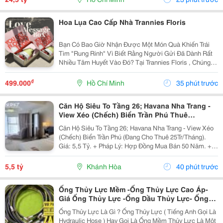
Hoa Lụa Cao Cấp Nhà Trannies Floris
Bạn Có Bao Giờ Nhận Được Một Món Quà Khiến Trái
Tim "Rung Rinh" Vì Biết Rằng Người Gửi Đã Dành Rất
Nhiều Tâm Huyết Vào Đó? Tại Trannies Floris , Chúng
Mình Tin Rằng Hoa Không Chỉ Là Vật Trang Trí Vô Tri.
Mỗi Bó Hoa, Mỗi Hộp Quà Đều Là Một Thông...
₫
499.000
Hồ Chí Minh
35 phút trước
Căn Hộ Siêu To Tầng 26; Havana Nha Trang -
View Xéo (Chếch) Biển Trần Phú Thuê
25Tr/Tháng 5,5 Tỷ
Căn Hộ Siêu To Tầng 26; Havana Nha Trang - View Xéo
(Chếch) Biển Trần Phú (Đang Cho Thuê 25Tr/Tháng).
Giá: 5,5 Tỷ. + Pháp Lý: Hợp Đồng Mua Bán 50 Năm. +
Toạ Lạc: 38 Trần Phú, P Lộc Thọ, Tp Nha Trang, Tỉnh
Khánh Hoà. + Diện Tích:...
5,5 tỷ
Khánh Hòa
40 phút trước
Ống Thủy Lực Mềm -Ống Thủy Lực Cao Áp-
Giá Ống Thủy Lực -Ống Dầu Thủy Lực- Ống
Dầu Thủy Lực 1 2- Ống Thủy Lực Phi 21- Ống
Ống Thủy Lực Là Gì ? Ống Thủy Lực ( Tiếng Anh Gọi Là
Thủy Lực 1 4 -Ống Thủy Lực 3 8
Hydraulic Hose ) Hay Gọi Là Ống Mềm Thủy Lực Là Một