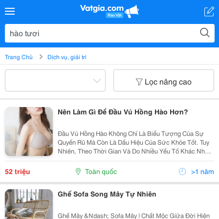
Trang Chủ
Dịch vụ, giải trí
Lọc nâng cao
Nên Làm Gì Để Đầu Vú Hồng Hào Hơn?
Đầu Vú Hồng Hào Không Chỉ Là Biểu Tượng Của Sự
Quyến Rũ Mà Còn Là Dấu Hiệu Của Sức Khỏe Tốt. Tuy
Nhiên, Theo Thời Gian Và Do Nhiều Yếu Tố Khác Nhau,
Đầu Vú Có Thể Bị Thâm Sạm. Vậy, Làm Gì Để Đầu Vú
Hồng Hào ? Tại Bệnh Viện Thẩm Mỹ Ngô Mộng Hùng,...
52 triệu
Toàn quốc
>1 năm
Ghế Sofa Song Mây Tự Nhiên
Ghế Mây &Ndash; Sofa Mây | Chất Mộc Giữa Đời Hiện