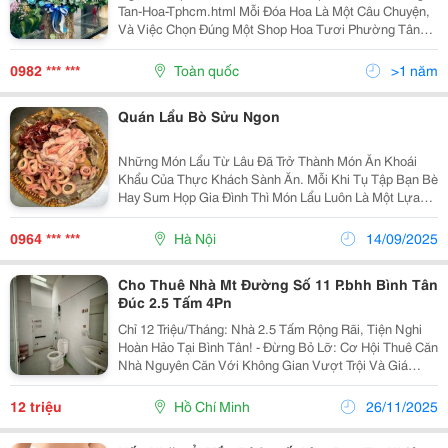
Tan-Hoa-Tphcm.html Mỗi Đóa Hoa Là Một Câu Chuyện,
Và Việc Chọn Đúng Một Shop Hoa Tươi Phường Tân
Hoà Tphcm Đáng Tin Cậy Sẽ Giúp Bạn Kể Câu Chuyện
Đó Một Cách Hoàn Hảo. Tại Hoa Tươi 360, Chúng Tôi...
0982 *** ***
Toàn quốc
>1 năm
Quán Lẩu Bò Sửu Ngon
Những Món Lẩu Từ Lâu Đã Trở Thành Món Ăn Khoái
Khẩu Của Thực Khách Sành Ăn. Mỗi Khi Tụ Tập Bạn Bè
Hay Sum Họp Gia Đình Thì Món Lẩu Luôn Là Một Lựa
Chọn Hoàn Hảo. Tại Hà Nội Có Rất Nhiều Quán Lẩu
Nhưng Để Tìm Được Quán Ngon Mang Đúng Vị Đặc
0964 *** ***
Hà Nội
14/09/2025
Trưng Của...
Cho Thuê Nhà Mt Đường Số 11 P.bhh Bình Tân
Đúc 2.5 Tấm 4Pn
Chỉ 12 Triệu/Tháng: Nhà 2.5 Tấm Rộng Rãi, Tiện Nghi
Hoàn Hảo Tại Bình Tân! - Đừng Bỏ Lỡ: Cơ Hội Thuê Căn
Nhà Nguyên Căn Với Không Gian Vượt Trội Và Giá
Thuê Cực Kỳ Hợp Lý! - Vị Trí "1 Bước Đến Ngàn Tiện
Ích Kết Nối Mọi Thứ Chỉ Trong Vòng Vài...
12 triệu
Hồ Chí Minh
26/11/2025