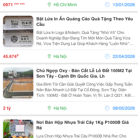
&Mdash; Hệ Thống Cung Ứng Thép Tấm Và Inox Đặc...
0971 *** ***
Hồ Chí Minh
13/01/2026
Bật Lửa In Ấn Quảng Cáo Quà Tặng Theo Yêu
Cầu
Bật Lửa In Logo &Ndash; Quà Tặng "Nhỏ Võ" Cho
Doanh Nghiệp Bạn Đang Tìm Một Món Quà Tặng Vừa
Rẻ, Vừa Tiện Dụng Lại Giúp Khách Hàng "Luôn Nhớ"
Đến Mình? Bật Lửa In Theo Yêu Cầu Chính Là Câu Trả
Lời Hoàn Hảo! Tại Sao Nên Chọn Bật Lửa Làm...
₫
45.674
Hà Nội
22/04/2026
Chủ Ngợp Oxy - Bán Cắt Lỗ Lô Đất 100M2 Tại
Sơn Tây - Cạnh Đh Quốc Gia. Lh
Gia Đình Tôi Cần Giải Quyết Công Việc Gấp Trong Tuần
Nên Bán Nhanh Lô Đất Tại Cổ Đông, Sơn Tây: Diện
Tích: 100M2 - Đất Ở Hoàn Toàn. Vị Trí: Làn 2 Ql21. Kết
Nối Giao Thông Hoàn Hảo Tới Các Khu Trung Tâm Chỉ
5-10 Phút. Ưu Điểm: Nằm Cạnh Khu...
2 tỷ
Hà Nội
09/05/2026
Nơi Bán Hộp Nhựa Trái Cây 1Kg P1000B Giá
Rẻ
Lựa Chọn Hộp Nhựa Trái Cây P1000B Nhà Rvc Cho