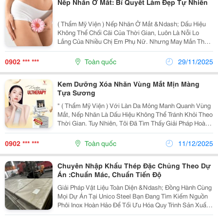
Nếp Nhăn Ở Mắt: Bí Quyết Làm Đẹp Tự Nhiên
( Thẩm Mỹ Viện ) Nếp Nhăn Ở Mắt &Ndash; Dấu Hiệu
Không Thể Chối Cãi Của Thời Gian, Luôn Là Nỗi Lo
Lắng Của Nhiều Chị Em Phụ Nữ. Nhưng May Mắn Thay,
Tôi Đã Tìm Được Một Giải Pháp Hoàn Hảo Tại Viện
Thẩm Mỹ Quốc Tế V-Medical, Nơi Không Chỉ Xóa Mờ
0902 *** ***
Toàn quốc
29/11/2025
Nếp...
Kem Dưỡng Xóa Nhăn Vùng Mắt Mịn Màng
Tựa Sương
" ( Thẩm Mỹ Viện ) Với Làn Da Mỏng Manh Quanh Vùng
Mắt, Nếp Nhăn Là Dấu Hiệu Không Thể Tránh Khỏi Theo
Thời Gian. Tuy Nhiên, Tôi Đã Tìm Thấy Giải Pháp Hoàn
Hảo Tại Viện Thẩm Mỹ V-Medical, Nơi Mang Đến Trải
Nghiệm Chăm Sóc Sắc Đẹp Vượt Trội. ### Không...
0902 *** ***
Toàn quốc
11/12/2025
Chuyên Nhập Khẩu Thép Đặc Chủng Theo Dự
Án :Chuẩn Mác, Chuẩn Tiến Độ
Giải Pháp Vật Liệu Toàn Diện &Ndash; Đồng Hành Cùng
Mọi Dự Án Tại Unico Steel Bạn Đang Tìm Kiếm Nguồn
Phôi Inox Hoàn Hảo Để Tối Ưu Hóa Quy Trình Sản Xuất
Và Nâng Cao Thẩm Mỹ Cho Sản Phẩm? Unico Steel