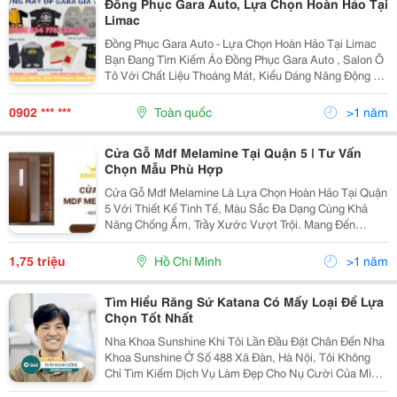
Đồng Phục Gara Auto, Lựa Chọn Hoàn Hảo Tại
Limac
Đồng Phục Gara Auto - Lựa Chọn Hoàn Hảo Tại Limac
Bạn Đang Tìm Kiếm Áo Đồng Phục Gara Auto , Salon Ô
Tô Với Chất Liệu Thoáng Mát, Kiểu Dáng Năng Động Và
Giá Thành Hợp Lý? Xưởng May Limac Tự Hào Mang
Đến Các Dòng Áo Thun Đồng Phục Gara Auto Chất...
0902 *** ***
Toàn quốc
>1 năm
Cửa Gỗ Mdf Melamine Tại Quận 5 | Tư Vấn
Chọn Mẫu Phù Hợp
Cửa Gỗ Mdf Melamine Là Lựa Chọn Hoàn Hảo Tại Quận
5 Với Thiết Kế Tinh Tế, Màu Sắc Đa Dạng Cùng Khả
Năng Chống Ẩm, Trầy Xước Vượt Trội. Mang Đến
Không Gian Sang Trọng Và Tiện Nghi. Liên Hệ Ngay
(09)11.59.71.27 Để Được Tư Vấn Và Nhận Báo Giá Ưu
1,75 triệu
Hồ Chí Minh
>1 năm
Đãi! ...
Tìm Hiểu Răng Sứ Katana Có Mấy Loại Để Lựa
Chọn Tốt Nhất
Nha Khoa Sunshine Khi Tôi Lần Đầu Đặt Chân Đến Nha
Khoa Sunshine Ở Số 488 Xã Đàn, Hà Nội, Tôi Không
Chỉ Tìm Kiếm Dịch Vụ Làm Đẹp Cho Nụ Cười Của Mình
Mà Còn Mong Muốn Trải Nghiệm Một Dịch Vụ Chăm