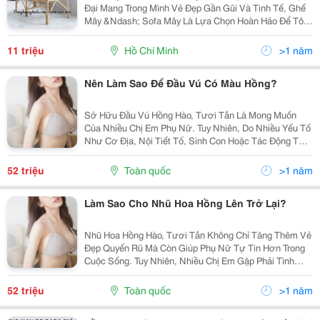
Đại Mang Trong Mình Vẻ Đẹp Gần Gũi Và Tinh Tế, Ghế
Mây &Ndash; Sofa Mây Là Lựa Chọn Hoàn Hảo Để Tô
Điểm Không Gian Sống Của Bạn. Từ Phòng Khách, Ban
Công Đến Quán Cà Phê Hay Homestay, Những Bộ
11 triệu
Hồ Chí Minh
>1 năm
Ghế...
Nên Làm Sao Để Đầu Vú Có Màu Hồng?
Sở Hữu Đầu Vú Hồng Hào, Tươi Tắn Là Mong Muốn
Của Nhiều Chị Em Phụ Nữ. Tuy Nhiên, Do Nhiều Yếu Tố
Như Cơ Địa, Nội Tiết Tố, Sinh Con Hoặc Tác Động Từ
Môi Trường, Màu Sắc Đầu Vú Có Thể Bị Thâm Sạm.
Vậy Làm Sao Để Đầu Vú Có Màu Hồng ? Hãy Cùng
52 triệu
Toàn quốc
>1 năm
Bệnh Viện...
Làm Sao Cho Nhũ Hoa Hồng Lên Trở Lại?
Nhũ Hoa Hồng Hào, Tươi Tắn Không Chỉ Tăng Thêm Vẻ
Đẹp Quyến Rũ Mà Còn Giúp Phụ Nữ Tự Tin Hơn Trong
Cuộc Sống. Tuy Nhiên, Nhiều Chị Em Gặp Phải Tình
Trạng Nhũ Hoa Thâm Sạm Do Nhiều Nguyên Nhân Khác
Nhau. Vậy Làm Sao Cho Nhũ Hoa Hồng Lên Một Cách
52 triệu
Toàn quốc
>1 năm
Hiệu...