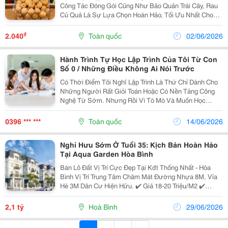
Công Tác Đóng Gói Cũng Như Bảo Quản Trái Cây, Rau
Củ Quả Là Sự Lựa Chọn Hoàn Hảo, Tối Ưu Nhất Cho
Người Kinh Doanh. Hộp Nhựa Mang Đến Cho Người
Dùng Một Sản Phẩm Chỉnh Chu, Gọn Gàng, Bắt Mắt,
₫
2.040
Toàn quốc
02/06/2026
Đảm Bảo Chất...
Hành Trình Tự Học Lập Trình Của Tôi Từ Con
Số 0 / Những Điều Không Ai Nói Trước
Có Thời Điểm Tôi Nghĩ Lập Trình Là Thứ Chỉ Dành Cho
Những Người Rất Giỏi Toán Hoặc Có Nền Tảng Công
Nghệ Từ Sớm. Nhưng Rồi Vì Tò Mò Và Muốn Học
Thêm Một Kỹ Năng Mới, Tôi Bắt Đầu Từ Con Số 0.
Không Có Khóa Học Đắt Tiền Hay Lộ Trình Hoàn Hảo,
0396 *** ***
Toàn quốc
14/06/2026
Tôi Chỉ...
Nghỉ Hưu Sớm Ở Tuổi 35: Kịch Bản Hoàn Hảo
Tại Aqua Garden Hòa Bình
Bán Lô Đất Vị Trí Cực Đẹp Tại Kđt Thống Nhất - Hòa
Bình Vị Trí Trung Tâm Chăm Mát Đường Nhựa 8M, Vỉa
Hè 3M Dân Cư Hiện Hữu. ✔️ Giá 18-20 Triệu/M2 ✔️
Thanh Toán Linh Hoạt ✔️ Có Hỗ Trợ Ngân Hàng. Đến
70% - Htls 0% -18 Tháng Pháp Lý...
2,1 tỷ
Hoà Bình
29/06/2026