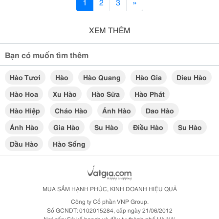
1
2
3
»
XEM THÊM
Bạn có muốn tìm thêm
Hào Tươi
Hào
Hào Quang
Hào Gia
Dieu Hào
Hào Hoa
Xu Hào
Hào Sữa
Hào Phát
Hào Hiệp
Cháo Hào
Ánh Hào
Dao Hào
Ánh Hào
Gia Hào
Su Hào
Điều Hào
Su Hào
Dầu Hào
Hào Sống
MUA SẮM HẠNH PHÚC, KINH DOANH HIỆU QUẢ
Công ty Cổ phần VNP Group.
Số GCNDT: 0102015284, cấp ngày 21/06/2012
Nơi cấp: Sở kế hoạch và đầu tư thành phố Hà Nội