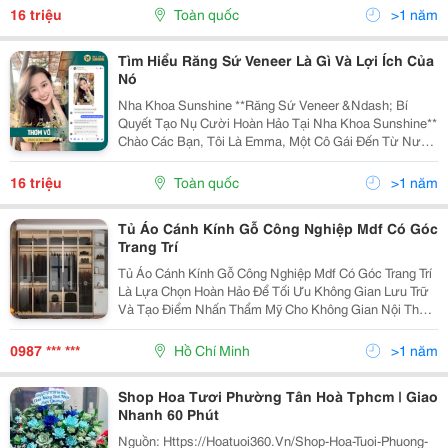
Sóc Răng Miệng Hoàn Hảo. Tôi Đã Nghe Nhiều Lời
16 triệu
Toàn quốc
>1 năm
Khen...
Tìm Hiểu Răng Sứ Veneer Là Gì Và Lợi Ích Của
Nó
Nha Khoa Sunshine **Răng Sứ Veneer &Ndash; Bí
Quyết Tạo Nụ Cười Hoàn Hảo Tại Nha Khoa Sunshine**
Chào Các Bạn, Tôi Là Emma, Một Cô Gái Đến Từ Nước
Ngoài Với Niềm Đam Mê Du Lịch Và Khám Phá Những
Điều Mới Mẻ. Mới Đây, Tôi Đã Có Cơ Hội Đến Hà Nội
16 triệu
Toàn quốc
>1 năm
Và...
Tủ Áo Cánh Kính Gỗ Công Nghiệp Mdf Có Góc
Trang Trí
Tủ Áo Cánh Kính Gỗ Công Nghiệp Mdf Có Góc Trang Trí
Là Lựa Chọn Hoàn Hảo Để Tối Ưu Không Gian Lưu Trữ
Và Tạo Điểm Nhấn Thẩm Mỹ Cho Không Gian Nội Thất
Của Bạn. Được Chế Tạo Từ Gỗ Công Nghiệp Mdf Chất
Lượng, Tủ Quần Áo Này Đảm Bảo Độ Bền Và Sự Ổn
0987 *** ***
Hồ Chí Minh
>1 năm
Định...
Shop Hoa Tươi Phường Tân Hoà Tphcm | Giao
Nhanh 60 Phút
Nguồn: Https://Hoatuoi360.Vn/Shop-Hoa-Tuoi-Phuong-