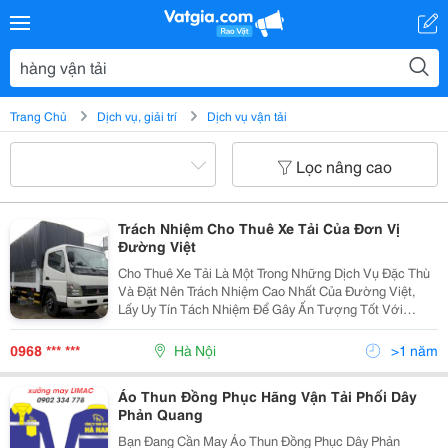
Trang Chủ
Dịch vụ, giải trí
Dịch vụ vận tải
Lọc nâng cao
Trách Nhiệm Cho Thuê Xe Tải Của Đơn Vị
Đường Việt
Cho Thuê Xe Tải Là Một Trong Những Dịch Vụ Đặc Thù
Và Đặt Nên Trách Nhiệm Cao Nhất Của Đường Việt,
Lấy Uy Tín Tách Nhiệm Để Gây Ấn Tượng Tốt Với
Khách Hàng Vận Tải Đường Việt Có Đội Ngũ Nhân Viên
Lái Xe Chuyên Nghiệp Và Có Nhiều Năm Kinh Nghiệm
0968 *** ***
Hà Nội
>1 năm
Áo Thun Đồng Phục Hãng Vận Tải Phối Dây
Phản Quang
Bạn Đang Cần May Áo Thun Đồng Phục Dây Phản