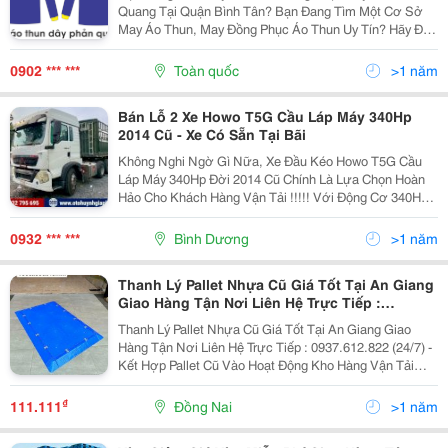
Quang Tại Quận Bình Tân? Bạn Đang Tìm Một Cơ Sở
May Áo Thun, May Đồng Phục Áo Thun Uy Tín? Hãy Đến
Với Đồng Phục Limac, Chúng Tôi Là Công Ty Chuyên
May Đồng Phục Quận Bình Tân Có Uy Tín, Chất Lượng
0902 *** ***
Toàn quốc
>1 năm
Và Giá...
Bán Lỗ 2 Xe Howo T5G Cầu Láp Máy 340Hp
2014 Cũ - Xe Có Sẵn Tại Bãi
Không Nghi Ngờ Gì Nữa, Xe Đầu Kéo Howo T5G Cầu
Láp Máy 340Hp Đời 2014 Cũ Chính Là Lựa Chọn Hoàn
Hảo Cho Khách Hàng Vận Tải !!!!! Với Động Cơ 340Hp,
T Hiết Kế Cabin Rộng Rãi, Tiện Nghi Cùng Hệ Thống
Phanh An Toàn, &Hellip;X E Đảm Bảo Khả Năng Vận
0932 *** ***
Bình Dương
>1 năm
Hành...
Thanh Lý Pallet Nhựa Cũ Giá Tốt Tại An Giang
Giao Hàng Tận Nơi Liên Hệ Trực Tiếp :
0937.612.822 (24/7)
Thanh Lý Pallet Nhựa Cũ Giá Tốt Tại An Giang Giao
Hàng Tận Nơi Liên Hệ Trực Tiếp : 0937.612.822 (24/7) -
Kết Hợp Pallet Cũ Vào Hoạt Động Kho Hàng Vận Tải
Hàng Hoá Của Bạn Có Thể Mang Lại Một Số Lợi Ích Tài
Chính: - Bạn Đang Tìm Pallet Nhựa Cũ :...
₫
111.111
Đồng Nai
>1 năm