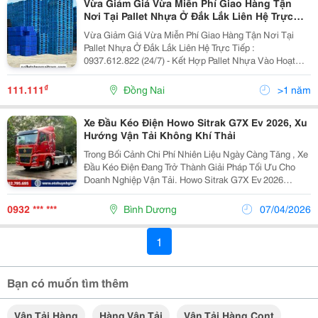
Vừa Giảm Giá Vừa Miễn Phí Giao Hàng Tận
Nơi Tại Pallet Nhựa Ở Đắk Lắk Liên Hệ Trực
Tiếp : 0937.612.822 (24/7)
Vừa Giảm Giá Vừa Miễn Phí Giao Hàng Tận Nơi Tại
Pallet Nhựa Ở Đắk Lắk Liên Hệ Trực Tiếp :
0937.612.822 (24/7) - Kết Hợp Pallet Nhựa Vào Hoạt
Động Kho Hàng Vận Tải Hàng Hoá Của Bạn Có Thể
Mang Lại Một Số Lợi Ích Tài Chính Cho Mình : - Bạn
₫
111.111
Đồng Nai
>1 năm
Đang...
Xe Đầu Kéo Điện Howo Sitrak G7X Ev 2026, Xu
Hướng Vận Tải Không Khí Thải
Trong Bối Cảnh Chi Phí Nhiên Liệu Ngày Càng Tăng , Xe
Đầu Kéo Điện Đang Trở Thành Giải Pháp Tối Ưu Cho
Doanh Nghiệp Vận Tải. Howo Sitrak G7X Ev 2026
&Ndash; Dòng Xe Đầu Kéo Điện Thế Hệ Mới, Chạy
Bằng Điện, Tiết Kiệm Chi Phí Vận Hành, Thân Thiện
0932 *** ***
Bình Dương
07/04/2026
Môi...
1
Bạn có muốn tìm thêm
Vận Tải Hàng
Hàng Vận Tải
Vận Tải Hàng Cont