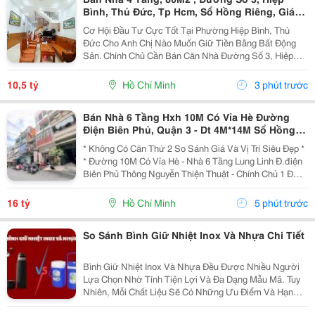
Bình, Thủ Đức, Tp Hcm, Sổ Hồng Riêng, Giá
10.5 Tỷ.
Cơ Hội Đầu Tư Cực Tốt Tại Phường Hiệp Bình, Thủ
Đức Cho Anh Chị Nào Muốn Giữ Tiền Bằng Bất Động
Sản. Chính Chủ Cần Bán Căn Nhà Đường Số 3, Hiệp
Bình Phước Cũ, Chỉ Vài Bước Là Ra Ql13, Sát Vạn
Phúc City, Vị Trí Rất Đẹp, Khu Vực Dân Trí Cao Và
10,5 tỷ
Hồ Chí Minh
3 phút trước
Cực...
Bán Nhà 6 Tầng Hxh 10M Có Vỉa Hè Đường
Điện Biên Phủ, Quận 3 - Dt 4M*14M Sổ Hồng
Hoàn Công Chuẩn - Chính Chủ 1 Đời Xưa * Lh
* Không Có Căn Thứ 2 So Sánh Giá Và Vị Trí Siêu Đẹp *
Giang
* Đường 10M Có Vỉa Hè - Nhà 6 Tầng Lung Linh Đ.điện
Biên Phủ Thông Nguyễn Thiện Thuật - Chính Chủ 1 Đời:
- Diện Tích: 56M2. Ngang 4M * 14M. -Kết Cấu: 6 Tầng
Btct Mới Có Sân Thượng Uống Trà Ngắm...
16 tỷ
Hồ Chí Minh
5 phút trước
So Sánh Bình Giữ Nhiệt Inox Và Nhựa Chi Tiết
Bình Giữ Nhiệt Inox Và Nhựa Đều Được Nhiều Người
Lựa Chọn Nhờ Tính Tiện Lợi Và Đa Dạng Mẫu Mã. Tuy
Nhiên, Mỗi Chất Liệu Sẽ Có Những Ưu Điểm Và Hạn
Chế Riêng Về Khả Năng Giữ Nhiệt, Độ Bền Cũng Như