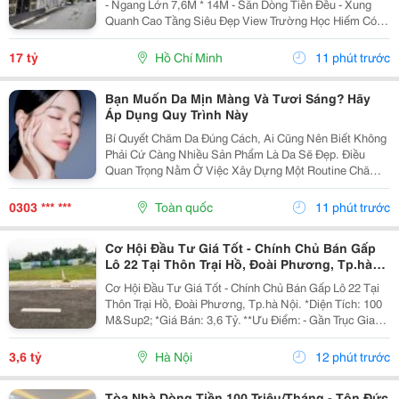
- Ngang Lớn 7,6M * 14M - Sẵn Dòng Tiền Đều - Xung
Quanh Cao Tầng Siêu Đẹp View Trường Học Hiếm Có -
Diện Tích: 100M2. - Kết Cấu: 4 Tầng Btct - Hxh 6M
Thông Trường Sa - Khu Vực Tập Trung Nhà Cao...
17 tỷ
Hồ Chí Minh
11 phút trước
Bạn Muốn Da Mịn Màng Và Tươi Sáng? Hãy
Áp Dụng Quy Trình Này
Bí Quyết Chăm Da Đúng Cách, Ai Cũng Nên Biết Không
Phải Cứ Càng Nhiều Sản Phẩm Là Da Sẽ Đẹp. Điều
Quan Trọng Nằm Ở Việc Xây Dựng Một Routine Chăm
Sóc Da Khoa Học, Phù Hợp Với Nhu Cầu Làn Da Và
Duy Trì Đều Đặn Mỗi Ngày. Khi Bạn Biết Cách Kết Hợp...
0303 *** ***
Toàn quốc
11 phút trước
Cơ Hội Đầu Tư Giá Tốt - Chính Chủ Bán Gấp
Lô 22 Tại Thôn Trại Hồ, Đoài Phương, Tp.hà
Nội.
Cơ Hội Đầu Tư Giá Tốt - Chính Chủ Bán Gấp Lô 22 Tại
Thôn Trại Hồ, Đoài Phương, Tp.hà Nội. *Diện Tích: 100
M&Sup2; *Giá Bán: 3,6 Tỷ. **Ưu Điểm: - Gần Trục Giao
Thông Huyết Mạch - Chỉ 500M Ra Quốc Lộ 21A ↠ Di
Chuyển Nhanh Về Trung Tâm Và Các...
3,6 tỷ
Hà Nội
12 phút trước
Tòa Nhà Dòng Tiền 100 Triệu/Tháng - Tôn Đức