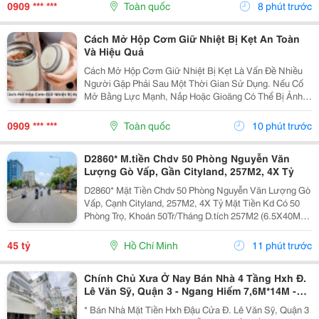
Độ An Toàn. Nếu Bạn Đang Phân Vân Bình Giữ Nhiệt
0909 *** ***
Toàn quốc
8 phút trước
Inox...
Cách Mở Hộp Cơm Giữ Nhiệt Bị Kẹt An Toàn
Và Hiệu Quả
Cách Mở Hộp Cơm Giữ Nhiệt Bị Kẹt Là Vấn Đề Nhiều
Người Gặp Phải Sau Một Thời Gian Sử Dụng. Nếu Cố
Mở Bằng Lực Mạnh, Nắp Hoặc Gioăng Có Thể Bị Ảnh
Hưởng. Dưới Đây Là Những Cách Xử Lý Đơn Giản
Giúp Bạn Mở Hộp Dễ Dàng Hơn. 1. Vì Sao Hộp Cơm
0909 *** ***
Toàn quốc
10 phút trước
Giữ Nhiệt...
D2860* M.tiền Chdv 50 Phòng Nguyễn Văn
Lượng Gò Vấp, Gần Cityland, 257M2, 4X Tỷ
D2860* Mặt Tiền Chdv 50 Phòng Nguyễn Văn Lượng Gò
Vấp, Cạnh Cityland, 257M2, 4X Tỷ Mặt Tiền Kd Có 50
Phòng Trọ, Khoán 50Tr/Tháng D.tích 257M2 (6.5X40M,
Odt), Đất Vuông A4 Kết Cấu 1 Trệt, 2L, St Đ. 20M Thông
(Qh 30M) Kết Bạn Zalo Nhận Thông...
45 tỷ
Hồ Chí Minh
11 phút trước
Chính Chủ Xưa Ở Nay Bán Nhà 4 Tầng Hxh Đ.
Lê Văn Sỹ, Quận 3 - Ngang Hiếm 7,6M*14M -
Dòng Tiền Cho Thuê Khoán 30Tr/Th - Xung
* Bán Nhà Mặt Tiền Hxh Đậu Cửa Đ. Lê Văn Sỹ, Quận 3
Quanh Nhà Xây Cao Tầng