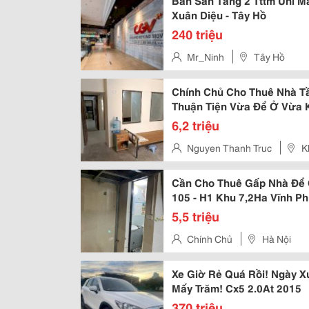
Bán Sàn Tầng 2 Tttm Uni Mal
Xuân Diệu - Tây Hồ
240 triệu
Mr_Ninh
Tây Hồ
Chính Chủ Cho Thuê Nhà T
Thuận Tiện Vừa Để Ở Vừa 
Tông Phan
6,2 triệu
Nguyen Thanh Truc
K
Xuân
Cần Cho Thuê Gấp Nhà Để 
105 - H1 Khu 7,2Ha Vĩnh Ph
5,5 triệu
Chính Chủ
Hà Nội
Xe Giờ Rẻ Quá Rồi! Ngày X
Mấy Trăm! Cx5 2.0At 2015
370 triệu