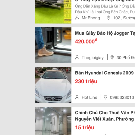
Thủy Lực -Ống Tuy Ô Thủy 
Ống Dẫn Xăng Dầu Là Gì ? Ống Dẫn Xăng Dầu Là Ống Mềm Dùng Trong Ngành
Ống Thủy Lực -Đầu Cút Ống
Dầu Khí Là Loại Ống Bền Chắc, Đ
Cao Su, Pvc Hoặc Ptfe), Được Thi
Mr Phong
102 , Đường
Ongthuyluc
Cách An Toàn Như Xăng, Dầu...
Mua Giày Bảo Hộ Jogger Tạ
₫
420.000
Thegioigiay
30 Phố Đ
Mai
Bán Hyundai Genesis 2009
230 triệu
Hot Line
0985323013
Chính Chủ Cho Thuê Văn P
Nguyễn Viết Xuân, Phường 
15 triệu