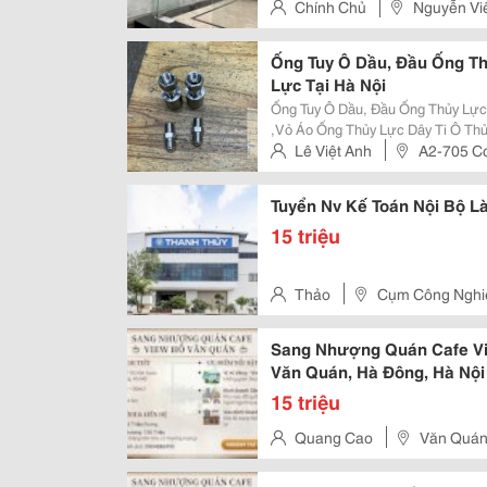
Chính Chủ
Nguyễn Vi
Ống Tuy Ô Dầu, Đầu Ống Th
Lực Tại Hà Nội
Ống Tuy Ô Dầu, Đầu Ống Thủy Lực,
,Vỏ Áo Ống Thủy Lực Dây Ti Ô Thủy Lực Đầu Cút Nhật Lồi S19 N
Lê Việt Anh
A2-705 Cc
Đông – Q. Sơn Trà – Tp. Đà Nẵ
Tuyển Nv Kế Toán Nội Bộ L
15 triệu
Thảo
Cụm Công Nghiệ
Nội
Sang Nhượng Quán Cafe Vie
Văn Quán, Hà Đông, Hà Nộ
15 triệu
Quang Cao
Văn Quán