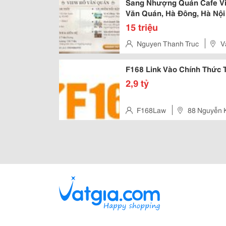
Sang Nhượng Quán Cafe Vie
Văn Quán, Hà Đông, Hà Nộ
15 triệu
Nguyen Thanh Truc
V
F168 Link Vào Chính Thức 
2,9 tỷ
F168Law
88 Nguyễn K
Vietnam