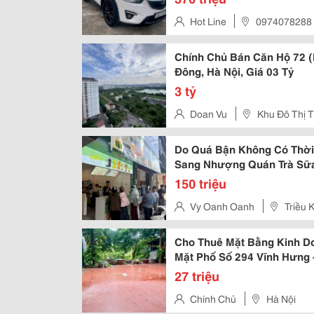
Hot Line
0974078288
Chính Chủ Bán Căn Hộ 72 (
Đông, Hà Nội, Giá 03 Tỷ
3 tỷ
Doan Vu
Khu Đô Thị 
Do Quá Bận Không Có Thời
Sang Nhượng Quán Trà Sữa 
150 triệu
Vy Oanh Oanh
Triều
Cho Thuê Mặt Bằng Kinh Do
Mặt Phố Số 294 Vĩnh Hưng 
27 triệu
Chính Chủ
Hà Nội