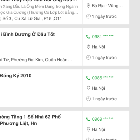
Bà Rịa - Vũng
Lực-Ống Nối Thủy Lực- Cút Nối
 Thủy Lực-Dây Thủy Lực-
Tàu
ược Gia Cường (Thường Có Lớp Lót Bằng
1 ngày trước
ết Kế Để Vận Chuyển Nhiên Liệu Và Dầu Một
 Số 3 , Cư Xá Lữ Gia , P15 ,Q11
i Bình Dương Ở Đâu Tốt
0981 *** ***
Hà Nội
1 ngày trước
ại Từ, Phường Đại Kim, Quận Hoàng
 Đăng Ký 2010
0985 *** ***
Hà Nội
1 ngày trước
hòng Tầng 1 Số Nhà 62 Phố
0969 *** ***
Phương Liệt, Hn
Hà Nội
1 ngày trước