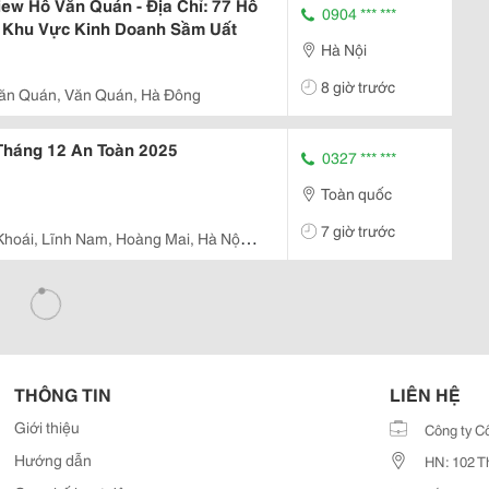
w Hồ Văn Quán - Địa Chỉ: 77 Hồ
0904 *** ***
i Khu Vực Kinh Doanh Sầm Uất
Hà Nội
8 giờ trước
ăn Quán, Văn Quán, Hà Đông
Tháng 12 An Toàn 2025
0327 *** ***
Toàn quốc
7 giờ trước
hoái, Lĩnh Nam, Hoàng Mai, Hà Nội,
THÔNG TIN
LIÊN HỆ
Giới thiệu
Công ty C
Hướng dẫn
HN: 102 T