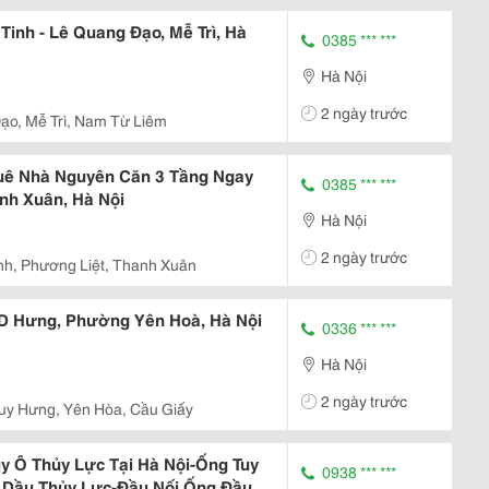
inh - Lê Quang Đạo, Mễ Trì, Hà
0385 *** ***
Hà Nội
2 ngày trước
ạo, Mễ Trì, Nam Từ Liêm
huê Nhà Nguyên Căn 3 Tầng Ngay
0385 *** ***
nh Xuân, Hà Nội
Hà Nội
2 ngày trước
nh, Phương Liệt, Thanh Xuân
n D Hưng, Phường Yên Hoà, Hà Nội
0336 *** ***
Hà Nội
2 ngày trước
uy Hưng, Yên Hòa, Cầu Giấy
y Ô Thủy Lực Tại Hà Nội-Ống Tuy
0938 *** ***
 Dầu Thủy Lực-Đầu Nối Ống Đầu