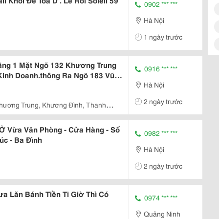
l Khối Đế Toà D . Le Roi Soleil 59
0902 *** ***
Hà Nội
1 ngày trước
ầng 1 Mặt Ngõ 132 Khương Trung
0916 *** ***
Kinh Doanh.thông Ra Ngõ 183 Vũ
Hà Nội
2 ngày trước
hương Trung, Khương Đình, Thanh
Ở Vừa Văn Phòng - Cửa Hàng - Số
0982 *** ***
úc - Ba Đình
Hà Nội
2 ngày trước
ưa Lăn Bánh Tiền Ti Giờ Thì Có
0974 *** ***
Quảng Ninh