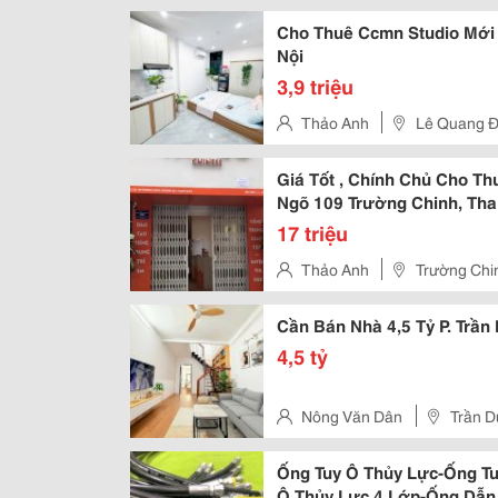
Cho Thuê Ccmn Studio Mới T
Nội
3,9 triệu
Thảo Anh
Lê Quang Đ
Giá Tốt , Chính Chủ Cho T
Ngõ 109 Trường Chinh, Tha
17 triệu
Thảo Anh
Trường Chi
Cần Bán Nhà 4,5 Tỷ P. Trầ
4,5 tỷ
Nông Văn Dân
Trần D
Ống Tuy Ô Thủy Lực-Ống Tu
Ô Thủy Lực 4 Lớp-Ống Dẫn