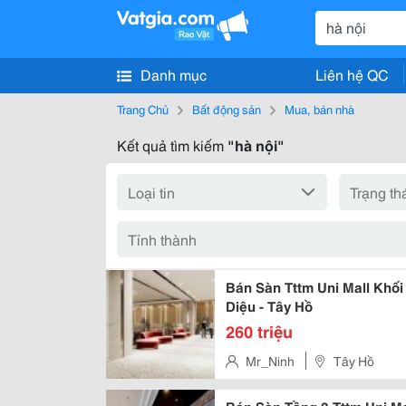
Danh mục
Liên hệ QC
Trang Chủ
Bất động sản
Mua, bán nhà
Kết quả tìm kiếm
"hà nội"
Bán Sàn Tttm Uni Mall Khối 
Diệu - Tây Hồ
260 triệu
Mr_Ninh
Tây Hồ