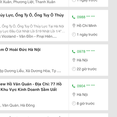
ết Xuân, Phương Liệt, Thanh Xuân
ủy Lực, Ống Ty Ô, Ống Tuy Ô Thủy
0988 *** ***
Hồ Chí Minh
 Ống Ty Ô, Ống Tuy Ô Thủy Lực Tại Hà Nội
hật Lồi 1/4"
1 ngày trước
 Vicoland – Vân Đồn – P.nại Hiên
S22 Nhật Lồi 3/8" S27 Nhật Lồi 1/2" S36 Nhật Lồi 3/4" S41 Nhật...
ng
àm Ở Hoài Đức Hà Nội
0978 *** ***
Hà Nội
22 giờ trước
p Dương Liễu, Xã Dương Hòa, Tp Hà
w Hồ Văn Quán - Địa Chỉ: 77 Hồ
0904 *** ***
i Khu Vực Kinh Doanh Sầm Uất
Hà Nội
8 giờ trước
, Văn Quán, Hà Đông