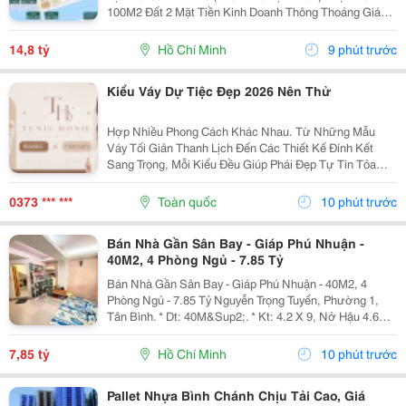
100M2 Đất 2 Mặt Tiền Kinh Doanh Thông Thoáng Giá
Chỉ 14 Tỷ 8 Full All In...
14,8 tỷ
Hồ Chí Minh
9 phút trước
Kiểu Váy Dự Tiệc Đẹp 2026 Nên Thử
Hợp Nhiều Phong Cách Khác Nhau. Từ Những Mẫu
Váy Tối Giản Thanh Lịch Đến Các Thiết Kế Đính Kết
Sang Trọng, Mỗi Kiểu Đều Giúp Phái Đẹp Tự Tin Tỏa
Sáng Trong Các Buổi Tiệc Cưới, Gala, Sinh Nhật Hay
Sự Kiện Quan Trọng. Nếu Bạn Đang Tìm Kiếm Mẫu Váy
0373 *** ***
Toàn quốc
10 phút trước
Dự...
Bán Nhà Gần Sân Bay - Giáp Phú Nhuận -
40M2, 4 Phòng Ngủ - 7.85 Tỷ
Bán Nhà Gần Sân Bay - Giáp Phú Nhuận - 40M2, 4
Phòng Ngủ - 7.85 Tỷ Nguyễn Trọng Tuyển, Phường 1,
Tân Bình. * Dt: 40M&Sup2;. * Kt: 4.2 X 9, Nở Hậu 4.6
Tài Lộc * 6 Tầng. ️ 4 Pn &Ndash; 5 Wc. Chỉ Một Căn Ra
Vị Trí Ô Tô Đậu. ✨Chủ Nhà Lâu Năm,...
7,85 tỷ
Hồ Chí Minh
10 phút trước
Pallet Nhựa Bình Chánh Chịu Tải Cao, Giá