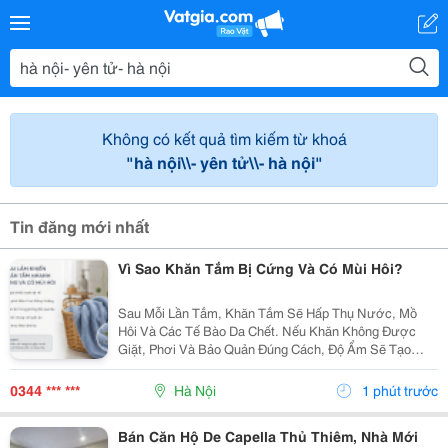
Không có kết quả tìm kiếm từ khoá
"hà nội\\- yên tử\\- hà nội"
Tin đăng mới nhất
Vì Sao Khăn Tắm Bị Cứng Và Có Mùi Hôi?
Sau Mỗi Lần Tắm, Khăn Tắm Sẽ Hấp Thụ Nước, Mồ
Hôi Và Các Tế Bào Da Chết. Nếu Khăn Không Được
Giặt, Phơi Và Bảo Quản Đúng Cách, Độ Ẩm Sẽ Tạo
Điều Kiện Cho Vi Khuẩn, Nấm Mốc Phát Triển, Khiến
Khăn Xuất Hiện Mùi Khó Chịu Và Trở Nên Khô Cứng.
0344 *** ***
Hà Nội
1 phút trước
Dưới Đây...
Bán Căn Hộ De Capella Thủ Thiêm, Nhà Mới