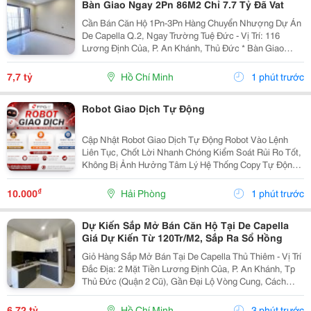
Bàn Giao Ngay 2Pn 86M2 Chỉ 7.7 Tỷ Đã Vat
Cần Bán Căn Hộ 1Pn-3Pn Hàng Chuyển Nhượng Dự Án
De Capella Q.2, Ngay Trường Tuệ Đức - Vị Trí: 116
Lương Định Của, P. An Khánh, Thủ Đức * Bàn Giao
Hoàn Thiện Cơ Bản * Căn Hộ Cao Cấp De Capella -
Thanh Toán Nhận Nhà Ngay Đa Dạng Diện Tích, Giá Đã
7,7 tỷ
Hồ Chí Minh
1 phút trước
Vat:...
Robot Giao Dịch Tự Động
Cập Nhật Robot Giao Dịch Tự Động Robot Vào Lệnh
Liên Tục, Chốt Lời Nhanh Chóng Kiểm Soát Rủi Ro Tốt,
Không Bị Ảnh Hưởng Tâm Lý Hệ Thống Copy Tự Động
Luôn Sẵn Sàng Hỗ Trợ Kh , Pasview Sẵn Có Chỉ Cần Ib
Cho Em, Em Giải Đáp Mọi Thắc Mắc Cho Quý Nđt
₫
10.000
Hải Phòng
1 phút trước
Miễn...
Dự Kiến Sắp Mở Bán Căn Hộ Tại De Capella
Giá Dự Kiến Từ 120Tr/M2, Sắp Ra Sổ Hồng
Giỏ Hàng Sắp Mở Bán Tại De Capella Thủ Thiêm - Vị Trí
Đắc Địa: 2 Mặt Tiền Lương Định Của, P. An Khánh, Tp
Thủ Đức (Quận 2 Cũ), Gần Đại Lộ Vòng Cung, Cách
Trung Tâm Tp Theo Tuyến Đường Cầu Thủ Thiêm 2 Chỉ
10 Phút Xe Máy. - Các Căn Hộ 100% Ban Công +...
6,72 tỷ
Hồ Chí Minh
3 phút trước