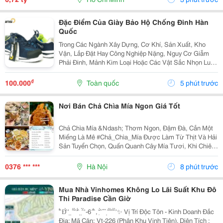
Đặc Điểm Của Giày Bảo Hộ Chống Đinh Hàn
Quốc
Trong Các Ngành Xây Dựng, Cơ Khí, Sản Xuất, Kho
Vận, Lắp Đặt Hay Công Nghiệp Nặng, Nguy Cơ Giẫm
Phải Đinh, Mảnh Kim Loại Hoặc Các Vật Sắc Nhọn Luôn
Hiện Hữu. Chính Vì Vậy, Giày Bảo Hộ Là Trang Bị Không
Thể Thiếu Để Bảo Vệ Đôi Chân Và Giảm Thiểu Nguy...
₫
100.000
Toàn quốc
5 phút trước
Nơi Bán Chả Chìa Mía Ngon Giá Tốt
Chả Chìa Mía &Ndash; Thơm Ngon, Đậm Đà, Cắn Một
Miếng Là Mê #Chả_Chìa_Mía Được Làm Từ Thịt Và Hải
Sản Tuyển Chọn, Quấn Quanh Cây Mía Tươi, Khi Chiên
Lên Vàng Ruộm, Thơm Lừng. Cắn Một Miếng Là Cảm
Nhận Được Vị Ngọt Của Thịt Hòa Quyện Với Hương...
0376 *** ***
Hà Nội
8 phút trước
Mua Nhà Vinhomes Không Lo Lãi Suất Khu Đô
Thi Paradise Cần Giờ
̂ ̂̉ Đ̂̀ ̛ ̣ ̣ ́ ̂́ ̂́ ̛̛ ̂́ ̣ ̣ ̂̀ ̛̀ -6 ̂ ̂̉ , ̣̆ ̂̀ ́ ̉ ̉ ̣ ̂ ̂̀ ̂̀ ̂ ̂̀ ̛̀ ✨ Vị Trí Độc Tôn - Kinh Doanh Đắc
Địa: Mã Căn: Vt-226 (Phân Khu Vịnh Tiên). Diện Tích :