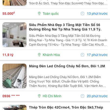
Tròn Đ Ặc Sk5, Thép Tròn Đặc Scm440 Thép Tròn Đặc
42Crmo4, Tròn Đặc Sk5, Thép Tròn Đặc Scm440 1.
Thép Tròn Đặc 42Crmo4 Là Gì? Thép Tròn Đặc...
₫
55.000
Toàn quốc
13 phút trước
Siêu Phẩm Nhà Đẹp 3 Tầng Mặt Tiền Số 56
Đường Đồng Nai Tp Nha Trang Giá 11,9 Tỷ.
Siêu Phẩm Nhà Đẹp 3 Tầng Mặt Tiền Số 56 Đường
Đồng Nai - Tp Nha Trang - Giá 11,9 Tỷ. Vị Trí Kinh Doanh
Cạnh Đường Tố Hữu - Tp Nha Trang - Gần Các Khu Đô
Thị. Nhà Mới Đẹp 3 Tầng Mặt Tiền + 1 Mặt Hẻm - Kiến
Trúc Hiện Đại - Đầy Đủ Tiện Nghi. - Nhà Có...
11,9 tỷ
Khánh Hòa
17 phút trước
Máng Đèn Led Chống Cháy Nổ Đơn, Đôi 1.2M
Máng Đèn Led Chống Cháy Nổ Đơn, Đôi 1.2M Điểm
Cộng Vượt Trội: &Bull; Chuẩn Bảo Vệ Ip65: Chống
Thấm Nước, Kháng Bụi Bẩn Tuyệt Đối, Vận Hành An
Toàn Trong Các Khu Vực Nguy Hiểm Zone 1, Zone 2, Iia,
Iib Và Môi Trường Nhiệt Độ Cao. &Bull; Chóa Thủy...
0936 *** ***
Hồ Chí Minh
20 phút trước
Thép Tròn Đặc 42Crmo4, Tròn Đặc Sk5,Thép