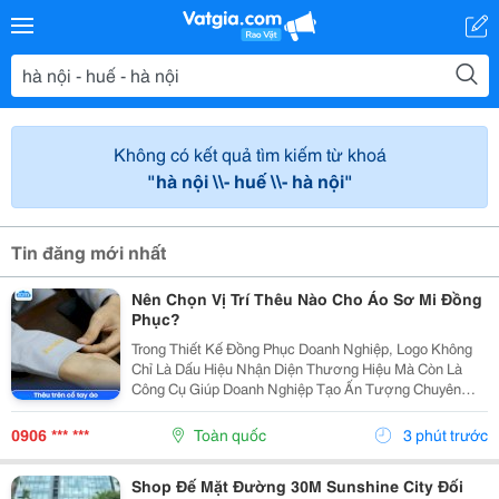
Không có kết quả tìm kiếm từ khoá
"hà nội \\- huế \\- hà nội"
Tin đăng mới nhất
Nên Chọn Vị Trí Thêu Nào Cho Áo Sơ Mi Đồng
Phục?
Trong Thiết Kế Đồng Phục Doanh Nghiệp, Logo Không
Chỉ Là Dấu Hiệu Nhận Diện Thương Hiệu Mà Còn Là
Công Cụ Giúp Doanh Nghiệp Tạo Ấn Tượng Chuyên
Nghiệp Trong Mắt Khách Hàng Và Đối Tác. Tuy Nhiên,
Để Logo Phát Huy Hiệu Quả Tối Đa, Việc Lựa Chọn Vị
0906 *** ***
Toàn quốc
3 phút trước
Trí...
Shop Đế Mặt Đường 30M Sunshine City Đối