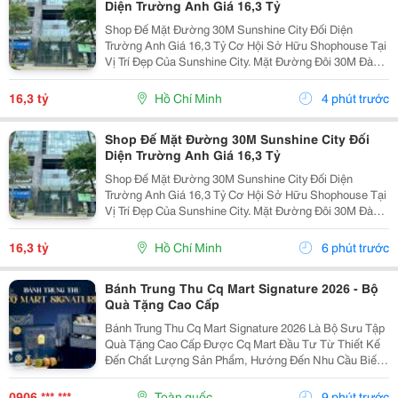
Diện Trường Anh Giá 16,3 Tỷ
Shop Đế Mặt Đường 30M Sunshine City Đối Diện
Trường Anh Giá 16,3 Tỷ Cơ Hội Sở Hữu Shophouse Tại
Vị Trí Đẹp Của Sunshine City. Mặt Đường Đôi 30M Đàm
Đức Khánh. Đối Diện Cụm Trường Quốc Tế. Diện Tích
96M&Sup2;, Mặt Tiền Thoáng, Dễ Nhận Diện. Phù...
16,3 tỷ
Hồ Chí Minh
4 phút trước
Shop Đế Mặt Đường 30M Sunshine City Đối
Diện Trường Anh Giá 16,3 Tỷ
Shop Đế Mặt Đường 30M Sunshine City Đối Diện
Trường Anh Giá 16,3 Tỷ Cơ Hội Sở Hữu Shophouse Tại
Vị Trí Đẹp Của Sunshine City. Mặt Đường Đôi 30M Đàm
Đức Khánh. Đối Diện Cụm Trường Quốc Tế. Diện Tích
96M&Sup2;, Mặt Tiền Thoáng, Dễ Nhận Diện. Phù...
16,3 tỷ
Hồ Chí Minh
6 phút trước
Bánh Trung Thu Cq Mart Signature 2026 - Bộ
Quà Tặng Cao Cấp
Bánh Trung Thu Cq Mart Signature 2026 Là Bộ Sưu Tập
Quà Tặng Cao Cấp Được Cq Mart Đầu Tư Từ Thiết Kế
Đến Chất Lượng Sản Phẩm, Hướng Đến Nhu Cầu Biếu
Tặng Đối Tác, Khách Hàng Và Nhân Viên Trong Dịp
Trung Thu. Không Chỉ Sở Hữu Những Mẫu Hộp Sang
0906 *** ***
Toàn quốc
9 phút trước