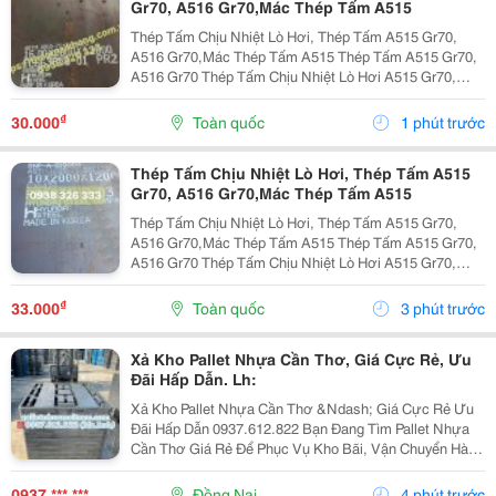
Gr70, A516 Gr70,Mác Thép Tấm A515
Thép Tấm Chịu Nhiệt Lò Hơi, Thép Tấm A515 Gr70,
A516 Gr70,Mác Thép Tấm A515 Thép Tấm A515 Gr70,
A516 Gr70 Thép Tấm Chịu Nhiệt Lò Hơi A515 Gr70,
A516 Gr70,20Mm,25Mm Thép Tấm Lò Hơi A515 Gr70
Là Loại Thép Hợp Kim Carbon-Silicon Chất Lượng
₫
30.000
Toàn quốc
1 phút trước
Cao,...
Thép Tấm Chịu Nhiệt Lò Hơi, Thép Tấm A515
Gr70, A516 Gr70,Mác Thép Tấm A515
Thép Tấm Chịu Nhiệt Lò Hơi, Thép Tấm A515 Gr70,
A516 Gr70,Mác Thép Tấm A515 Thép Tấm A515 Gr70,
A516 Gr70 Thép Tấm Chịu Nhiệt Lò Hơi A515 Gr70,
A516 Gr70,20Mm,25Mm Thép Tấm Lò Hơi A515 Gr70
Là Loại Thép Hợp Kim Carbon-Silicon Chất Lượng
₫
33.000
Toàn quốc
3 phút trước
Cao,...
Xả Kho Pallet Nhựa Cần Thơ, Giá Cực Rẻ, Ưu
Đãi Hấp Dẫn. Lh:
Xả Kho Pallet Nhựa Cần Thơ &Ndash; Giá Cực Rẻ Ưu
Đãi Hấp Dẫn 0937.612.822 Bạn Đang Tìm Pallet Nhựa
Cần Thơ Giá Rẻ Để Phục Vụ Kho Bãi, Vận Chuyển Hàng
Hóa Hay Xuất Khẩu? Đây Chính Là Cơ Hội Không Nên
Bỏ Lỡ! ✅ Vì Sao Nên Chọn Pallet Nhựa Xả Kho? ...
0937 *** ***
Đồng Nai
4 phút trước