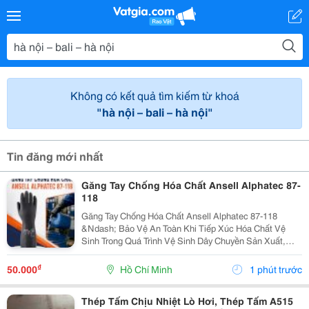
Không có kết quả tìm kiếm từ khoá
"hà nội – bali – hà nội"
Tin đăng mới nhất
Găng Tay Chống Hóa Chất Ansell Alphatec 87-
118
Găng Tay Chống Hóa Chất Ansell Alphatec 87-118
&Ndash; Bảo Vệ An Toàn Khi Tiếp Xúc Hóa Chất Vệ
Sinh Trong Quá Trình Vệ Sinh Dây Chuyền Sản Xuất,
Nhà Máy Và Khu Công Nghiệp, Người Lao Động
Thường Xuyên Tiếp Xúc Với Hóa Chất Tẩy Rửa, Dung
₫
50.000
Hồ Chí Minh
1 phút trước
Dịch Khử...
Thép Tấm Chịu Nhiệt Lò Hơi, Thép Tấm A515