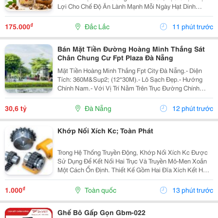
Lợi Cho Chế Độ Ăn Lành Mạnh Mỗi Ngày Hạt Dinh
Dưỡng Mix Là Sự Kết Hợp Của Nhiều Loại Hạt Giàu
Dưỡng Chất, Mang Đến Hương Vị Thơm Ngon Và Tiện
₫
175.000
Đắc Lắc
11 phút trước
Lợi...
Bán Mặt Tiền Đường Hoàng Minh Thắng Sát
Chân Chung Cư Fpt Plaza Đà Nẵng
Mặt Tiền Hoàng Minh Thắng Fpt City Đà Nẵng.- Diện
Tích: 360M&Sup2; (12*30M).- Lô Sạch Đẹp.- Hướng
Chính Nam.- Với Vị Trí Nằm Trên Trục Đường Chính
Thông Từ Sân Bay Quốc Tế Đà Nẵng Ra Đến Bãi Tắm
Tân Trà. Là Một Trong Những Tuyến Đường Huyết Mạch
30,6 tỷ
Đà Nẵng
12 phút trước
Kết...
Khớp Nối Xích Kc; Toàn Phát
Trong Hệ Thống Truyền Động, Khớp Nối Xích Kc Được
Sử Dụng Để Kết Nối Hai Trục Và Truyền Mô-Men Xoắn
Một Cách Ổn Định. Thiết Kế Gồm Hai Đĩa Xích Kết Hợp
Với Xích Con Lăn Giúp Truyền Lực Hiệu Quả, Đồng Thời
Có Thể Bù Một Phần Sai Lệch Nhỏ Giữa Các...
₫
1.000
Toàn quốc
13 phút trước
Ghế Bô Gấp Gọn Gbm-022