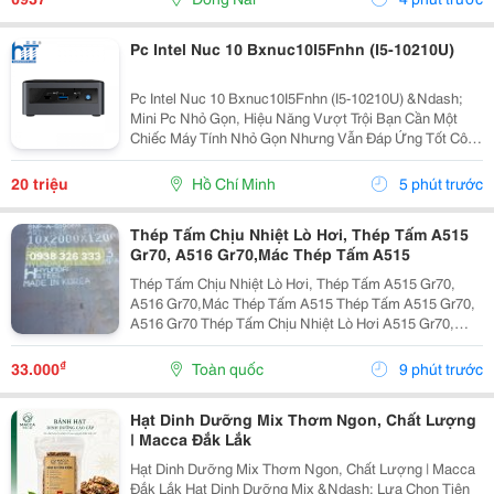
Pc Intel Nuc 10 Bxnuc10I5Fnhn (I5-10210U)
Pc Intel Nuc 10 Bxnuc10I5Fnhn (I5-10210U) &Ndash;
Mini Pc Nhỏ Gọn, Hiệu Năng Vượt Trội Bạn Cần Một
Chiếc Máy Tính Nhỏ Gọn Nhưng Vẫn Đáp Ứng Tốt Công
Việc Văn Phòng, Học Tập Hay Giải Trí? Pc Intel Nuc 10
Bxnuc10I5Fnhn (I5-10210U) Là Lựa Chọn Lý Tưởng...
20 triệu
Hồ Chí Minh
5 phút trước
Thép Tấm Chịu Nhiệt Lò Hơi, Thép Tấm A515
Gr70, A516 Gr70,Mác Thép Tấm A515
Thép Tấm Chịu Nhiệt Lò Hơi, Thép Tấm A515 Gr70,
A516 Gr70,Mác Thép Tấm A515 Thép Tấm A515 Gr70,
A516 Gr70 Thép Tấm Chịu Nhiệt Lò Hơi A515 Gr70,
A516 Gr70,20Mm,25Mm Thép Tấm Lò Hơi A515 Gr70
Là Loại Thép Hợp Kim Carbon-Silicon Chất Lượng
₫
33.000
Toàn quốc
9 phút trước
Cao,...
Hạt Dinh Dưỡng Mix Thơm Ngon, Chất Lượng
| Macca Đắk Lắk
Hạt Dinh Dưỡng Mix Thơm Ngon, Chất Lượng | Macca
Đắk Lắk Hạt Dinh Dưỡng Mix &Ndash; Lựa Chọn Tiện