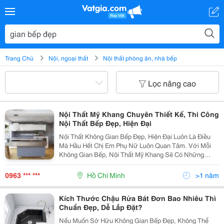
Trang Chủ
Nội, ngoại thất
Nội thất phòng ăn, nhà bếp
Lọc nâng cao
Nội Thất Mỹ Khang Chuyên Thiết Kế, Thi Công
Nội Thất Bếp Đẹp, Hiện Đại
Nội Thất Không Gian Bếp Đẹp, Hiện Đại Luôn Là Điều
Mà Hầu Hết Chị Em Phụ Nữ Luôn Quan Tâm. Với Mỗi
Không Gian Bếp, Nội Thất Mỹ Khang Sẽ Có Những
Thiết Kế Phù Hợp Cho Từng Không Gian Bếp Và Nhu
Cầu Sử Dụng Của Chị Em Phụ Nữ. Nội Thất Mỹ Khang
0963 *** ***
Hồ Chí Minh
>1 năm
Với Nhiề
Kích Thước Chậu Rửa Bát Đơn Bao Nhiêu Thì
Chuẩn Đẹp, Dễ Lắp Đặt?
Nếu Muốn Sở Hữu Không Gian Bếp Đẹp, Không Thể