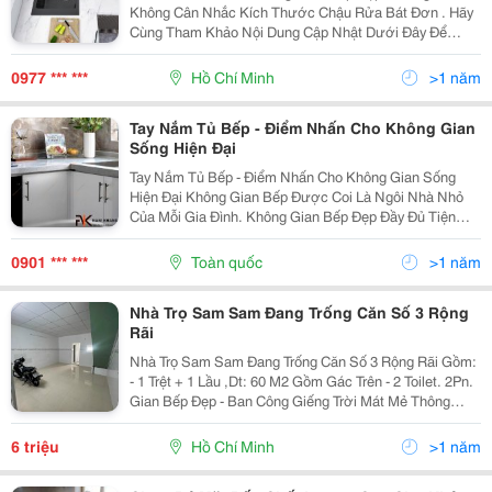
Không Cân Nhắc Kích Thước Chậu Rửa Bát Đơn . Hãy
Cùng Tham Khảo Nội Dung Cập Nhật Dưới Đây Để
Chọn Lựa Kích Thước Chậu Rửa Bát Đơn Phù Hợp Bạn
Nhé! 1. Chậu Rửa Bát Đơn Có Những Loại Nào? Chậu
0977 *** ***
Hồ Chí Minh
>1 năm
Rửa...
Tay Nắm Tủ Bếp - Điểm Nhấn Cho Không Gian
Sống Hiện Đại
Tay Nắm Tủ Bếp - Điểm Nhấn Cho Không Gian Sống
Hiện Đại Không Gian Bếp Được Coi Là Ngôi Nhà Nhỏ
Của Mỗi Gia Đình. Không Gian Bếp Đẹp Đầy Đủ Tiện
Nghi Không Chỉ Là Dành Để Nấu Nướng Mà Còn Là Một
Góc Nhỏ Để Gắn Kết Yêu Thương Cho Những Thành
0901 *** ***
Toàn quốc
>1 năm
Viên...
Nhà Trọ Sam Sam Đang Trống Căn Số 3 Rộng
Rãi
Nhà Trọ Sam Sam Đang Trống Căn Số 3 Rộng Rãi Gồm:
- 1 Trệt + 1 Lầu ,Dt: 60 M2 Gồm Gác Trên - 2 Toilet. 2Pn.
Gian Bếp Đẹp - Ban Công Giếng Trời Mát Mẻ Thông
Thoáng - Riêng Biệt, Giờ Giấc Tự Do, View Bờ Sông.
An Ninh Yên Tĩnh. - Toàn Bộ Nhà Được...
6 triệu
Hồ Chí Minh
>1 năm