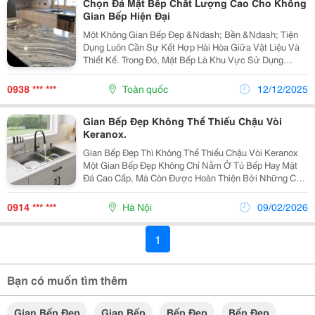
Chọn Đá Mặt Bếp Chất Lượng Cao Cho Không
Gian Bếp Hiện Đại
Một Không Gian Bếp Đẹp &Ndash; Bền &Ndash; Tiện
Dụng Luôn Cần Sự Kết Hợp Hài Hòa Giữa Vật Liệu Và
Thiết Kế. Trong Đó, Mặt Bếp Là Khu Vực Sử Dụng
Thường Xuyên Nhất, Đòi Hỏi Vật Liệu Phải Đạt Chuẩn
Về Độ Cứng, Tính Thẩm Mỹ Và Khả Năng Chịu Nhiệt.
0938 *** ***
Toàn quốc
12/12/2025
Đây...
Gian Bếp Đẹp Không Thể Thiếu Chậu Vòi
Keranox.
Gian Bếp Đẹp Thì Không Thể Thiếu Chậu Vòi Keranox
Một Gian Bếp Đẹp Không Chỉ Nằm Ở Tủ Bếp Hay Mặt
Đá Cao Cấp, Mà Còn Được Hoàn Thiện Bởi Những Chi
Tiết Tưởng Chừng Nhỏ Nhưng Lại Quyết Định Trải
Nghiệm Mỗi Ngày. Trong Đó, Chậu Vòi Rửa Bát Chính
0914 *** ***
Hà Nội
09/02/2026
Là...
1
Bạn có muốn tìm thêm
Gian Bếp Đẹp
Gian Bếp
Bếp Đẹp
Bếp Đẹp