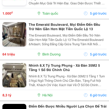
Chuyên Mục Giải Trí Hiện Đại. Giao Diện Được Thiết Kế
Trực Quan, Thân Thiện Với Người Dùng Trên Cả Điện
Thoại Và Máy Tính. Hệ Thống Bảo Mật Hiện Đại...
₫
1.000
Toàn quốc
5 giờ trước
The Emerald Boulevard, Mọi Điểm Đến Đều
Trở Nên Gần Hơn Mặt Tiền Quốc Lộ 13
The Emerald Boulevard, Mọi Điểm Đến Đều Trở Nên
Gần Hơn Mặt Tiền Quốc Lộ 13 The Emerald Boulevard
&Ndash; Sống Đẳng Cấp Giữa Trung Tâm Kết Nối
Tp.hcm Bạn Đang Tìm Một Căn Hộ Vừa Để Ở, Vừa Có
Tiềm Năng Đầu Tư Mạnh? The Emerald Boulevard
64 triệu
Bình Dương
5 giờ trước
Chính Là...
Nhỉnh 8.X Tỷ Trung Phụng - Xã Đàn 35M2 5
Tầng 1 Sổ Đỏ Chính Chủ
Nhỉnh 8.X Tỷ Trung Phụng - Xã Đàn 35M2 5 Tầng 1 Tum
3 Ngủ Ngõ Thông Chính Chủ Cần Bán, Tặng Full Nội
Thất, Khách Chỉ Việc Xách Vali Về Ở Sổ Đỏ Chính
Chủ(Nói Không Với Quy Hoạch) Mr Cường 0936161345
8,3 tỷ
Hà Nội
6 giờ trước
Điểm Đến Được Nhiều Người Lựa Chọn Để Trải