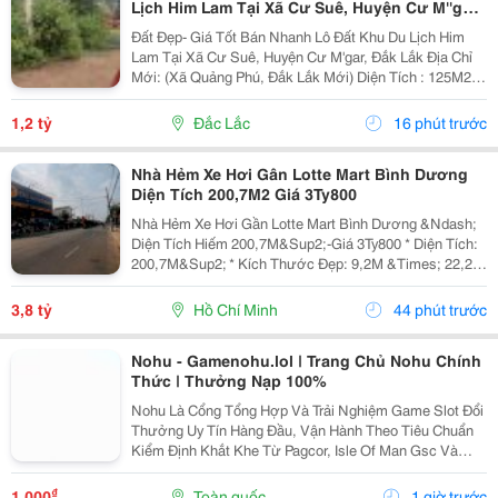
Lịch Him Lam Tại Xã Cư Suê, Huyện Cư M''gar,
Đắk Lắk
Đất Đẹp- Giá Tốt Bán Nhanh Lô Đất Khu Du Lịch Him
Lam Tại Xã Cư Suê, Huyện Cư M'gar, Đắk Lắk Địa Chỉ
Mới: (Xã Quảng Phú, Đắk Lắk Mới) Diện Tích : 125M2,
75M2 Thổ Cư. Nở Hậu Giá Bán: 1,2 Tỷ(Có Thương
Lượng) - Vị Trí Đẹp Giao Thông Thuận Lợi, Đất...
1,2 tỷ
Đắc Lắc
16 phút trước
Nhà Hẻm Xe Hơi Gân Lotte Mart Bình Dương
Diện Tích 200,7M2 Giá 3Ty800
Nhà Hẻm Xe Hơi Gần Lotte Mart Bình Dương &Ndash;
Diện Tích Hiếm 200,7M&Sup2;-Giá 3Ty800 * Diện Tích:
200,7M&Sup2; * Kích Thước Đẹp: 9,2M &Times; 22,2M
* Nhà Cấp 4 Gồm 3 Phòng Ngủ, 1 Wc * Hẻm Xe Hơi
Rộng, Ô Tô Vào Tận Nhà * Hướng Đông Nam, Đất...
3,8 tỷ
Hồ Chí Minh
44 phút trước
Nohu - Gamenohu.lol | Trang Chủ Nohu Chính
Thức | Thưởng Nạp 100%
Nohu Là Cổng Tổng Hợp Và Trải Nghiệm Game Slot Đổi
Thưởng Uy Tín Hàng Đầu, Vận Hành Theo Tiêu Chuẩn
Kiểm Định Khắt Khe Từ Pagcor, Isle Of Man Gsc Và
Curacao Egaming. Tích Hợp Chứng Nhận Bảo Mật
Geotrust Giao Thức Ssl 256-Bit, Trang Web
₫
1.000
Toàn quốc
1 giờ trước