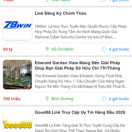
Gamenohu.lol...
Link Đăng Ký Chính Thức
78Wim ⁠ Là Nơi Trực Tuyến Độc Quyền Được Cấp Phép
Hợp Pháp Do Trung Tâm An Ninh Mạng Quốc Gia
National Cyber Security Centre Và Isle Of Man,
Cagayan,Và Pagcor Cấp Phép. Những Giấy Phép Khẳng
Định Sân Chơi Này An Toàn Và Minh Bạch Thu Hút Hơn
50 tỷ
Hồ Chí Minh
4 giờ trước
10 Triệu...
Emerald Garden View Mang Đến Giải Pháp
Giúp Bạn Giải Pháp Sở Hửu Chỉ 7Tr/Tháng
The Emerald Garden View &Ndash; Dừng Thuê Nhà,
Chuyển Sang Sở Hữu 1. Câu Chuyện Của Hàng Ngàn
Người Trẻ Mỗi Tháng Chi 6&Ndash;8 Triệu Để Thuê Nhà
Nhưng Tài Sản Vẫn Là Con Số 0. Emerald Garden View
Mang Đến Giải Pháp Giúp Bạn Chuyển Tiền Thuê Nhà...
700 triệu
Bình Dương
5 giờ trước
Good88 Link Truy Cập Uy Tín Hàng Đầu 2026
Good88 Là Nền Tảng Giải Trí Trực Tuyến Cung Cấp Đa
Dạng Trò Chơi Như Thể Thao, Game Bài, Và Nhiều