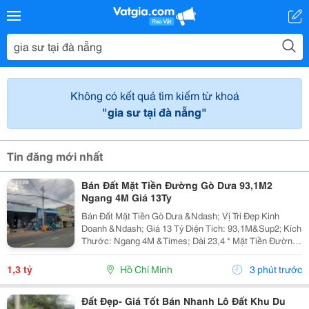
Không có kết quả tìm kiếm từ khoá
"gia sư tại đà nẵng"
Tin đăng mới nhất
Bán Đất Mặt Tiền Đường Gò Dưa 93,1M2
Ngang 4M Giá 13Ty
Bán Đất Mặt Tiền Gò Dưa &Ndash; Vị Trí Đẹp Kinh
Doanh &Ndash; Giá 13 Tỷ Diện Tích: 93,1M&Sup2; Kích
Thước: Ngang 4M &Times; Dài 23,4 * Mặt Tiền Đường
Lớn, Xe Cộ Qua Lại Đông Đúc. * Thích Hợp Xây Nhà
Phố, Văn Phòng, Cửa Hàng, Showroom Hoặc Đầu...
1,3 tỷ
Hồ Chí Minh
3 phút trước
Đất Đẹp- Giá Tốt Bán Nhanh Lô Đất Khu Du