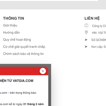
THÔNG TIN
LIÊN HỆ
Giới thiệu
Công ty C
Hướng dẫn
HN: 102 T
➤
Quy chế hoạt động
Số GCNĐKD
➤
Cơ chế giải quyết tranh chấp
Nơi cấp: S
Chính sách bảo vệ thông tin
IỆN TỬ VATGIA.COM
.com – trân trọng thông báo:
gia.com kể từ ngày
31 tháng 3 năm