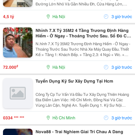
Đường Lớn Nhỏ Và Gần Nhiều Đh, Cửa Hàng Lớn,
V.v... + Diện Tích Gia Đình Sử Dụng Tất Được Là 95 M2.
+ Ô-Tô Vào Cửa, Nhà Có 2 Tầng. + Sổ Đỏ Chính...
4,5 tỷ
Hà Nội
3 giờ trước
Nhỉnh 7.X Tỷ 35M2 4 Tầng Trương Định Hàng
Hiếm - Ở Ngay - Thoáng Trước Sau. Sổ Đỏ Cất
Két
N.hỉnh 7.X Tỷ 35M2 Trương Định Hàng Hiếm - Ở Ngay -
Thoáng Trước Sau Trước Nhà Xe Máy Quay Đầu. Thiết
Kế:+ Tầng 1: Khách Bếp. + Tầng 2,3: 4 Ngủ + Wc. +
Tầng 4: Phòng Thờ Sân Phơi Rộng Rãi. + Gần Trường,
Gần Chợ + Giao Thông Thuận Tiện. Sổ Đỏ...
₫
72.000
Hà Nội
3 giờ trước
Tuyển Dụng Kỹ Sư Xây Dựng Tại Hcm
Công Ty Cp Tư Vấn Và Đầu Tư Xây Dựng Thiên Hoàng
Địa Điểm Làm Việc: Hồ Chí Minh, Đồng Nai Và Các
Vùng Lân Cận, Nghệ An. Tuyển Dụng 1. Kỹ Sư Nội
Nghiệp Công Trình Giao Thông, Cầu Đường : 06 2. Kỹ
Sư Hiện Trường Công Trình Giao Thông, Cầu...
0334 *** ***
Hồ Chí Minh
3 giờ trước
Nova88 - Trai Nghiem Giai Tri Chau A Dang