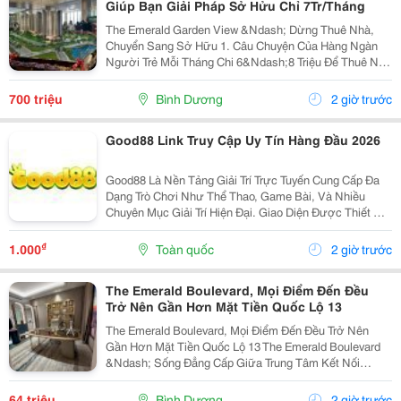
Giúp Bạn Giải Pháp Sở Hửu Chỉ 7Tr/Tháng
The Emerald Garden View &Ndash; Dừng Thuê Nhà,
Chuyển Sang Sở Hữu 1. Câu Chuyện Của Hàng Ngàn
Người Trẻ Mỗi Tháng Chi 6&Ndash;8 Triệu Để Thuê Nhà
Nhưng Tài Sản Vẫn Là Con Số 0. Emerald Garden View
Mang Đến Giải Pháp Giúp Bạn Chuyển Tiền Thuê Nhà...
700 triệu
Bình Dương
2 giờ trước
Good88 Link Truy Cập Uy Tín Hàng Đầu 2026
Good88 Là Nền Tảng Giải Trí Trực Tuyến Cung Cấp Đa
Dạng Trò Chơi Như Thể Thao, Game Bài, Và Nhiều
Chuyên Mục Giải Trí Hiện Đại. Giao Diện Được Thiết Kế
Trực Quan, Thân Thiện Với Người Dùng Trên Cả Điện
Thoại Và Máy Tính. Hệ Thống Bảo Mật Hiện Đại...
₫
1.000
Toàn quốc
2 giờ trước
The Emerald Boulevard, Mọi Điểm Đến Đều
Trở Nên Gần Hơn Mặt Tiền Quốc Lộ 13
The Emerald Boulevard, Mọi Điểm Đến Đều Trở Nên
Gần Hơn Mặt Tiền Quốc Lộ 13 The Emerald Boulevard
&Ndash; Sống Đẳng Cấp Giữa Trung Tâm Kết Nối
Tp.hcm Bạn Đang Tìm Một Căn Hộ Vừa Để Ở, Vừa Có
Tiềm Năng Đầu Tư Mạnh? The Emerald Boulevard
64 triệu
Bình Dương
2 giờ trước