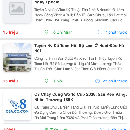
Ngay Tphcm
Tuyển 3 Nhân Viên Kỹ Thuật Tòa Nhà &Ndash; Đi Làm
Ngay Công Việc: &Bull; Bảo Trì, Sửa Chữa, Lắp Đặt Mới
Hoặc Thay Thế Trang Thiết Bị Trong: &Ndash; Căn Hộ
Dịch Vụ &Ndash; Nhà Trọ, Chung Cư Mini &Bull; Kiểm
Tra Và Xử Lý Sự Cố Phát Sinh...
15 triệu
Hồ Chí Minh
7 phút trước
Tuyển Nv Kế Toán Nội Bộ Làm Ở Hoài Đức Hà
Nội
Công Ty Tnhh Sản Xuất Và Xnk Thanh Thủy Tuyển Kế
Toán Nội Bộ Số Lượng: 01 Người Mức Lương: Thỏa
Thuận Thời Gian Làm Việc: Theo Giờ Hành Chính Từ
Thứ 2 Đến Thứ 7. Nội Dung Công Việc: - Làm Hợp Đồng
Mua Bán, Tính Lương Nhân Viên, Hợp...
15 triệu
Hà Nội
23 phút trước
O8 Cháy Cùng World Cup 2026: Săn Kèo Vàng,
Nhận Thưởng 188K
O8 Trang Chủ Là Nền Tảng Giải Trí Trực Tuyến Cung Cấp
Đa Dạng Các Trò Chơi Đổi Thưởng, Được Giới Thiệu
Ra Mắt Trong Năm 2026 Và Phát Triển Hướng Đến Thị
Trường Châu Á. Theo Thông Tin Từ Nền Tảng, O8 Hoạt
Động Theo Các Tiêu Chuẩn Áp Dụng Trong Lĩnh...
₫
1.000
Toàn quốc
1 giờ trước