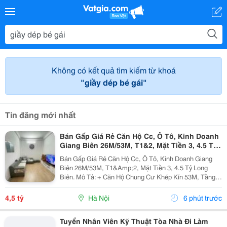
Không có kết quả tìm kiếm từ khoá
"giầy dép bé gái"
Tin đăng mới nhất
Bán Gấp Giá Rẻ Căn Hộ Cc, Ô Tô, Kinh Doanh
Giang Biên 26M/53M, T1&2, Mặt Tiền 3, 4.5 Tỷ
Long Biên.
Bán Gấp Giá Rẻ Căn Hộ Cc, Ô Tô, Kinh Doanh Giang
Biên 26M/53M, T1&Amp;2, Mặt Tiền 3, 4.5 Tỷ Long
Biên. Mô Tả: + Căn Hộ Chung Cư Khép Kín 53M, Tầng 1
Và 2 Đế Căn Hộ Chung Cư, Đất Sổ Đỏ Lâu Dài. + Kinh
Doanh Bất Chấp Các Loại Hình, Quỹ Đất Rộng...
4,5 tỷ
Hà Nội
6 phút trước
Tuyển Nhân Viên Kỹ Thuật Tòa Nhà Đi Làm