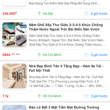
Bạn Đang Tìm Kiếm Một Giải Pháp Bổ Sung Dinh
Dưỡng Vừa Thơm Ngon, Vừa Tiện Lợi Để Bắt Đầu
Ngày Mới Hoặc Nạp Năng Lượng Sau Giờ Làm Việc,
₫
246.000
Hà Nội
2 giờ trước
Thì Hạnh Nhân...
Nệm Ghế Xếp Thư Giãn 2-3-4-5 Khúc Chống
Thấm Nước Ngoài Trời Bãi Biển Sân Vườn
Nệm Ghế Xếp Thư Giãn 2-3-4-5 Khúc Chống Thấm
Nước &Ndash; Ngoài Trời, Bãi Biển, Sân Vườn Nệm
Ghế Xếp Thư Giãn 2-3-4-5 Khúc Chống Thấm Nước Có
Nhiều Mẫu, Kích Thước, Màu Sắc Và Chất Liệu Phù
Hợp Nhu Cầu Lựa Chọn. Sản Phẩm Hoàn Thiện Tỉ Mỉ,
0944 *** ***
Hồ Chí Minh
3 giờ trước
Bền Đẹp,...
Nhà Đẹp Bình Tân 5 Tầng Đẹp - Hẻm Xe Tải -
Full Nội Thất
Nhà Đẹp Bình Tân 5 Tầng Đẹp - Hẻm Xe Tải - Full Nội
Thất Giá Chỉ: 7 Tỷ (Thương Lượng) Diện Tích: 4 X
14.5M Kết Cấu: ✅ 1 Trệt, 1 Lửng, 3 Lầu. ✅ 4Pn, 5Wc
(Có Thể Bố Trí 6Pn). ✅ Phòng Thờ, Phòng Giặt, Sân
Thượng. Hẻm Xe Tải, Gần Mặt Tiền, Thuận...
7 tỷ
Hồ Chí Minh
3 giờ trước
Bán Lô Đất 3 Mặt Tiền Mặt Đường Trường