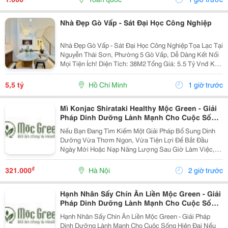
Nhà Đẹp Gò Vấp - Sát Đại Học Công Nghiệp
Nhà Đẹp Gò Vấp - Sát Đại Học Công Nghiệp Tọa Lạc Tại
Nguyễn Thái Sơn, Phường 5 Gò Vấp, Dễ Dàng Kết Nối
Mọi Tiện Ích! Diện Tích: 38M2 Tổng Giá: 5.5 Tỷ Vnđ Kết
Cấu: Nhà 1 Trệt 2 Lầu Kiên Cố, 3Pn, 3Wc, Ban Công,
Sân Thượng Thoáng Mát, Sẵn Sàng Dọn...
5,5 tỷ
Hồ Chí Minh
1 giờ trước
Mì Konjac Shirataki Healthy Mộc Green - Giải
Pháp Dinh Dưỡng Lành Mạnh Cho Cuộc Sống
Hiện Đại
Nếu Bạn Đang Tìm Kiếm Một Giải Pháp Bổ Sung Dinh
Dưỡng Vừa Thơm Ngon, Vừa Tiện Lợi Để Bắt Đầu
Ngày Mới Hoặc Nạp Năng Lượng Sau Giờ Làm Việc,
Thì Mì Konjac Shirataki Healthy Mộc Green Chính Là
Lựa Chọn Hoàn Hảo. Vì Sao Nên Lựa Chọn Mì Konjac...
₫
321.000
Hà Nội
2 giờ trước
Hạnh Nhân Sấy Chín Ăn Liền Mộc Green - Giải
Pháp Dinh Dưỡng Lành Mạnh Cho Cuộc Sống
Hiện Đại
Hạnh Nhân Sấy Chín Ăn Liền Mộc Green - Giải Pháp
Dinh Dưỡng Lành Mạnh Cho Cuộc Sống Hiện Đại Nếu