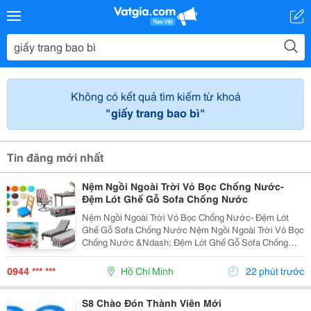
Không có kết quả tìm kiếm từ khoá
"giấy trang bao bì"
Tin đăng mới nhất
Nệm Ngồi Ngoài Trời Vỏ Bọc Chống Nước-
Đệm Lót Ghế Gỗ Sofa Chống Nước
Nệm Ngồi Ngoài Trời Vỏ Bọc Chống Nước- Đệm Lót
Ghế Gỗ Sofa Chống Nước Nệm Ngồi Ngoài Trời Vỏ Bọc
Chống Nước &Ndash; Đệm Lót Ghế Gỗ Sofa Chống
Nước Được Cung Cấp Với Nhiều Lựa Chọn Về Chất
Liệu Vỏ, Ruột Nệm, Độ Dày, Kích Thước Và Màu Sắc.
0944 *** ***
Hồ Chí Minh
22 phút trước
Sản Phẩm...
S8 Chào Đón Thành Viên Mới