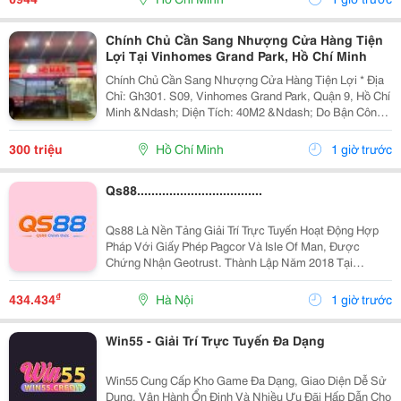
Khuyến Mãi, Ưu...
Chính Chủ Cần Sang Nhượng Cửa Hàng Tiện
Lợi Tại Vinhomes Grand Park, Hồ Chí Minh
Chính Chủ Cần Sang Nhượng Cửa Hàng Tiện Lợi * Địa
Chỉ: Gh301. S09, Vinhomes Grand Park, Quận 9, Hồ Chí
Minh &Ndash; Diện Tích: 40M2 &Ndash; Do Bận Công
Việc Đi Nước Ngoài Không Quản Lý Được Nên Mình
Cần Sang Lại Cửa Hàng, &Ndash; Cửa...
300 triệu
Hồ Chí Minh
1 giờ trước
Qs88...................................
Qs88 Là Nền Tảng Giải Trí Trực Tuyến Hoạt Động Hợp
Pháp Với Giấy Phép Pagcor Và Isle Of Man, Được
Chứng Nhận Geotrust. Thành Lập Năm 2018 Tại
Philippines, Qs88 Cam Kết Mang Đến Môi Trường Giải
Trí Minh Bạch, Bảo Mật Cao Và Đáng Tin Cậy Cho
₫
434.434
Hà Nội
1 giờ trước
Người Chơi...
Win55 - Giải Trí Trực Tuyến Đa Dạng
Win55 Cung Cấp Kho Game Đa Dạng, Giao Diện Dễ Sử
Dụng, Vận Hành Ổn Định Và Nhiều Ưu Đãi Hấp Dẫn Cho