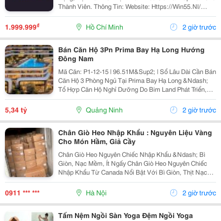
Thành Viên. Thông Tin: Website: Https://Win55.Nl/
Email: Contact@Win55.Nl Sđt: 0809037590 Địa Chỉ: 54
Đ. Dd5, Đông Hưng Thuận, Hồ Chí Minh, Việt Nam...
₫
1.999.999
Hồ Chí Minh
2 giờ trước
Bán Căn Hộ 3Pn Prima Bay Hạ Long Hướng
Đông Nam
Mã Căn: P1-12-15 | 96.51M&Sup2; | Sổ Lâu Dài Cần Bán
Căn Hộ 3 Phòng Ngủ Tại Prima Bay Hạ Long &Ndash;
Tổ Hợp Căn Hộ Nghỉ Dưỡng Do Bim Land Phát Triển,
Mặt Đường Hoàng Quốc Việt, Bán Đảo 1 Halong
Marina, Bãi Cháy, Hạ Long. ✅ Hướng Đông Nam,
5,34 tỷ
Quảng Ninh
2 giờ trước
Thoáng...
Chân Giò Heo Nhập Khẩu : Nguyên Liệu Vàng
Cho Món Hầm, Giả Cầy
Chân Giò Heo Nguyên Chiếc Nhập Khẩu &Ndash; Bì
Giòn, Nạc Mềm, Ít Ngấy Chân Giò Heo Nguyên Chiếc
Nhập Khẩu Từ Canada Nổi Bật Với Bì Giòn, Thịt Nạc
Mềm, Ít Mỡ , Phần Mỡ Béo Vừa Phải Nên Ăn Thơm Mà
Không Ngấy. Đây Là Nguyên Liệu Lý Tưởng Cho Các
0911 *** ***
Hà Nội
2 giờ trước
Món...
Tấm Nệm Ngồi Sàn Yoga Đệm Ngồi Yoga