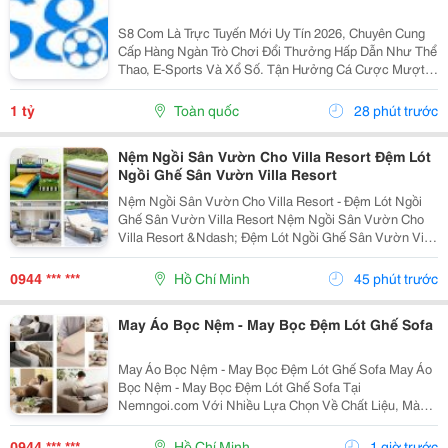
S8 Com Là Trực Tuyến Mới Uy Tín 2026, Chuyên Cung
Cấp Hàng Ngàn Trò Chơi Đổi Thưởng Hấp Dẫn Như Thể
Thao, E-Sports Và Xổ Số. Tận Hưởng Cá Cược Mượt
Mà, Nạp Rút Nhanh Chóng, Ưu Đãi Cực Khủng Dành
Cho Mọi Hội Viên. Tên Thương Hiệu: S8 Website:...
1 tỷ
Toàn quốc
28 phút trước
Nệm Ngồi Sân Vườn Cho Villa Resort Đệm Lót
Ngồi Ghế Sân Vườn Villa Resort
Nệm Ngồi Sân Vườn Cho Villa Resort - Đệm Lót Ngồi
Ghế Sân Vườn Villa Resort Nệm Ngồi Sân Vườn Cho
Villa Resort &Ndash; Đệm Lót Ngồi Ghế Sân Vườn Villa
Resort Tại Nemngoi.com Có Nhiều Lựa Chọn Về Vật
Liệu, Cấu Hình, Màu Sắc Và Thông Số Kỹ Thuật. Sản...
0944 *** ***
Hồ Chí Minh
45 phút trước
May Áo Bọc Nệm - May Bọc Đệm Lót Ghế Sofa
May Áo Bọc Nệm - May Bọc Đệm Lót Ghế Sofa May Áo
Bọc Nệm - May Bọc Đệm Lót Ghế Sofa Tại
Nemngoi.com Với Nhiều Lựa Chọn Về Chất Liệu, Màu
Sắc, Kiểu Dáng Và Kích Thước. Sản Phẩm Được Tư
Vấn Theo Nhu Cầu Thực Tế, Hỗ Trợ Báo Giá Nhanh,
0944 *** ***
Hồ Chí Minh
1 giờ trước