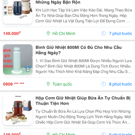
Những Ngày Bận Rộn
Khi Lịch Học Tập Và Làm Việc Kéo Dài, Mang Theo Bữa
Ăn Từ Nhà Giúp Bạn Chủ Động Hơn Trong Ngày. Hộp
Cơm Giữ Nhiệt Là Vật Dụng Tiện Lợi Để Đựng Cơm Và
Thức Ăn, Đồng Thời Hỗ Trợ Sắp Xếp Các Món Gọn
Gàng Khi Di Chuyển. Lựa Chọn Số Ngăn Phù Hợp
₫
149.000
Hồ Chí Minh
7 phút trước
Nếu...
Bình Giữ Nhiệt 800Ml Có Đủ Cho Nhu Cầu
Hằng Ngày?
1. Vì Sao Bình Giữ Nhiệt 800Ml Được Nhiều Người Lựa
Chọn? Bình Giữ Nhiệt 800Ml Là Dung Tích Được Nhiều
Người Yêu Thích Nhờ Khả Năng Đáp Ứng Nhu Cầu Sử
Dụng Trong Nhiều Giờ Mà Vẫn Đảm Bảo Sự Thuận Tiện
Khi Mang Theo. Đây Là Lựa Chọn Phù Hợp Cho Cả...
0909 *** ***
Toàn quốc
8 phút trước
Hộp Cơm Giữ Nhiệt Giúp Bữa Ăn Tự Chuẩn Bị
Thuận Tiện Hơn
Tự Chuẩn Bị Bữa Ăn Là Lựa Chọn Phù Hợp Với Những
Người Muốn Chủ Động Trong Lịch Trình Hằng Ngày. Một
Chiếc Hộp Cơm Giữ Nhiệt Sẽ Giúp Cơm Và Thức Ăn
Được Sắp Xếp Gọn Gàng, Thuận Tiện Mang Theo Đến
Trường, Nơi Làm Việc Hoặc Trong Những Chuyến Đi.
₫
149.000
Hồ Chí Minh
9 phút trước