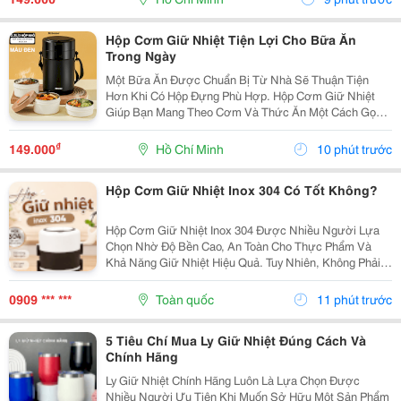
Xem...
Hộp Cơm Giữ Nhiệt Tiện Lợi Cho Bữa Ăn
Trong Ngày
Một Bữa Ăn Được Chuẩn Bị Từ Nhà Sẽ Thuận Tiện
Hơn Khi Có Hộp Đựng Phù Hợp. Hộp Cơm Giữ Nhiệt
Giúp Bạn Mang Theo Cơm Và Thức Ăn Một Cách Gọn
Gàng, Thích Hợp Cho Những Ngày Đi Học, Đi Làm
Hoặc Cần Di Chuyển Nhiều. Chọn Hộp Theo Món Ăn
₫
149.000
Hồ Chí Minh
10 phút trước
Thường Mang ...
Hộp Cơm Giữ Nhiệt Inox 304 Có Tốt Không?
Hộp Cơm Giữ Nhiệt Inox 304 Được Nhiều Người Lựa
Chọn Nhờ Độ Bền Cao, An Toàn Cho Thực Phẩm Và
Khả Năng Giữ Nhiệt Hiệu Quả. Tuy Nhiên, Không Phải
Ai Cũng Biết Cách Phân Biệt Inox 304 Chất Lượng Hay
Lựa Chọn Sản Phẩm Phù Hợp. Bài Viết Dưới Đây Sẽ
0909 *** ***
Toàn quốc
11 phút trước
Giúp...
5 Tiêu Chí Mua Ly Giữ Nhiệt Đúng Cách Và
Chính Hãng
Ly Giữ Nhiệt Chính Hãng Luôn Là Lựa Chọn Được
Nhiều Người Ưu Tiên Khi Muốn Sở Hữu Một Sản Phẩm