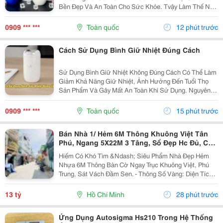
Bền Đẹp Và An Toàn Cho Sức Khỏe. Tvậy Làm Thế Nào
Để Lựa Chọn Đúng Sản Phẩm Đáng Tin Cậy? Hãy Cùng
Cozycup Tìm Hiểu Trong Bài Viết Dưới Đây. 1. Vì Sao...
0909 *** ***
Toàn quốc
12 phút trước
Cách Sử Dụng Bình Giữ Nhiệt Đúng Cách
Sử Dụng Bình Giữ Nhiệt Không Đúng Cách Có Thể Làm
Giảm Khả Năng Giữ Nhiệt, Ảnh Hưởng Đến Tuổi Thọ
Sản Phẩm Và Gây Mất An Toàn Khi Sử Dụng. Nguyên
Nhân Thường Đến Từ Việc Vệ Sinh Sai Cách, Đựng Đồ
Uống Không Phù Hợp Hoặc Bảo Quản Chưa Đúng.
0909 *** ***
Toàn quốc
15 phút trước
Cùng Khám...
Bán Nhà 1/ Hẻm 6M Thông Khuông Việt Tân
Phú, Ngang 5X22M 3 Tâng, Sổ Đẹp Hc Đủ, Chỉ
13 Tỷ Tl
Hiếm Có Khó Tìm &Ndash; Siêu Phẩm Nhà Đẹp Hẻm
Nhựa 6M Thông Bàn Cờ Ngay Trục Khuông Việt, Phú
Trung, Sát Vách Đầm Sen. - Thông Số Vàng: Diện Tích
Công Nhận Đủ 106M2, Ngang 5M Bề Thế Cực Hiếm X
Dài 22M, Khuôn Đất Vuông Đét Như Tờ A4. - Kết Cấu
13 tỷ
Hồ Chí Minh
28 phút trước
Bề...
Ứng Dụng Autosigma Hs210 Trong Hệ Thống