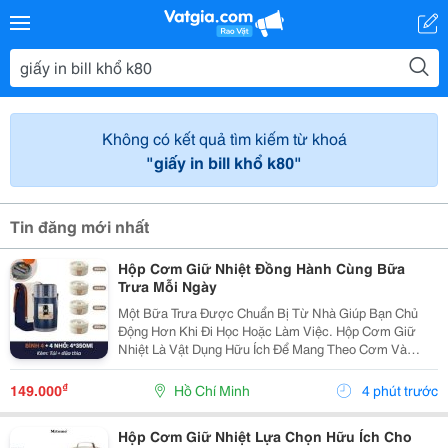
Không có kết quả tìm kiếm từ khoá
"giấy in bill khổ k80"
Tin đăng mới nhất
Hộp Cơm Giữ Nhiệt Đồng Hành Cùng Bữa
Trưa Mỗi Ngày
Một Bữa Trưa Được Chuẩn Bị Từ Nhà Giúp Bạn Chủ
Động Hơn Khi Đi Học Hoặc Làm Việc. Hộp Cơm Giữ
Nhiệt Là Vật Dụng Hữu Ích Để Mang Theo Cơm Và
Thức Ăn, Giúp Các Món Được Sắp Xếp Gọn Gàng Và
Thuận Tiện Khi Sử Dụng. Chọn Hộp Theo Thói Quen
₫
149.000
Hồ Chí Minh
4 phút trước
Mang Cơm ...
Hộp Cơm Giữ Nhiệt Lựa Chọn Hữu Ích Cho