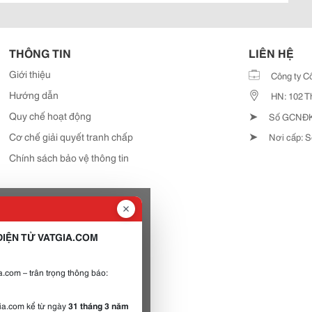
THÔNG TIN
LIÊN HỆ
Giới thiệu
Công ty C
Hướng dẫn
HN: 102 T
➤
Quy chế hoạt động
Số GCNĐKD
➤
Cơ chế giải quyết tranh chấp
Nơi cấp: S
Chính sách bảo vệ thông tin
IỆN TỬ VATGIA.COM
.com – trân trọng thông báo:
gia.com kể từ ngày
31 tháng 3 năm