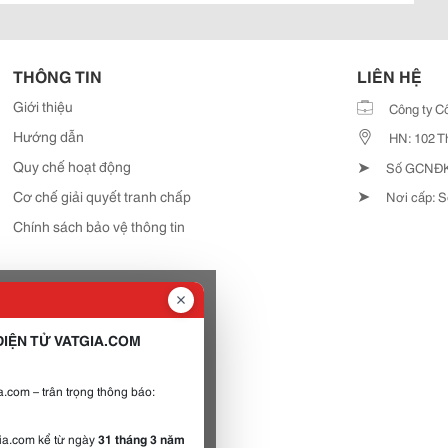
THÔNG TIN
LIÊN HỆ
Giới thiệu
Công ty C
Hướng dẫn
HN: 102 T
➤
Quy chế hoạt động
Số GCNĐKD
➤
Cơ chế giải quyết tranh chấp
Nơi cấp: S
Chính sách bảo vệ thông tin
IỆN TỬ VATGIA.COM
.com – trân trọng thông báo:
gia.com kể từ ngày
31 tháng 3 năm