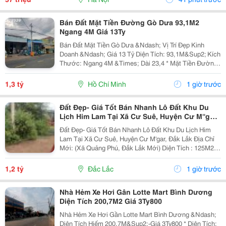
Bán Đất Mặt Tiền Đường Gò Dưa 93,1M2
Ngang 4M Giá 13Ty
Bán Đất Mặt Tiền Gò Dưa &Ndash; Vị Trí Đẹp Kinh
Doanh &Ndash; Giá 13 Tỷ Diện Tích: 93,1M&Sup2; Kích
Thước: Ngang 4M &Times; Dài 23,4 * Mặt Tiền Đường
Lớn, Xe Cộ Qua Lại Đông Đúc. * Thích Hợp Xây Nhà
Phố, Văn Phòng, Cửa Hàng, Showroom Hoặc Đầu...
1,3 tỷ
Hồ Chí Minh
1 giờ trước
Đất Đẹp- Giá Tốt Bán Nhanh Lô Đất Khu Du
Lịch Him Lam Tại Xã Cư Suê, Huyện Cư M''gar,
Đắk Lắk
Đất Đẹp- Giá Tốt Bán Nhanh Lô Đất Khu Du Lịch Him
Lam Tại Xã Cư Suê, Huyện Cư M'gar, Đắk Lắk Địa Chỉ
Mới: (Xã Quảng Phú, Đắk Lắk Mới) Diện Tích : 125M2,
75M2 Thổ Cư. Nở Hậu Giá Bán: 1,2 Tỷ(Có Thương
Lượng) - Vị Trí Đẹp Giao Thông Thuận Lợi, Đất...
1,2 tỷ
Đắc Lắc
1 giờ trước
Nhà Hẻm Xe Hơi Gân Lotte Mart Bình Dương
Diện Tích 200,7M2 Giá 3Ty800
Nhà Hẻm Xe Hơi Gần Lotte Mart Bình Dương &Ndash;
Diện Tích Hiếm 200,7M&Sup2;-Giá 3Ty800 * Diện Tích: