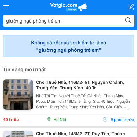
Không có kết quả tìm kiếm từ khoá
"giường ngủ phòng trẻ em"
Tin đăng mới nhất
Cho Thuê Nhà, 116M2- 5T, Nguyễn Chánh,
Trung Yên, Trung Kính -40 Tr
Nhà Tôi Tìm Người Thuê Tất Cả Nhà , Thang Máy,
Pccc. Diện Tích 116M2- 5 Tầng, Giá: 40 Triệu; Nguyễn
Chánh, Trung Yên, Trung Kính; Yên Hòa, Cầu Giấy. +
Liên Hệ Trực Tiếp Chủ Nhà: 0945471581 + Vỉa Hè Lớn,
Mặt Tiền Rộng,Thoáng. + Vị Trí Gần Ngay Ngã...
40 triệu
Hà Nội
5 phút trước
Cho Thuê Nhà, 143M2- 7T, Duy Tân, Thành