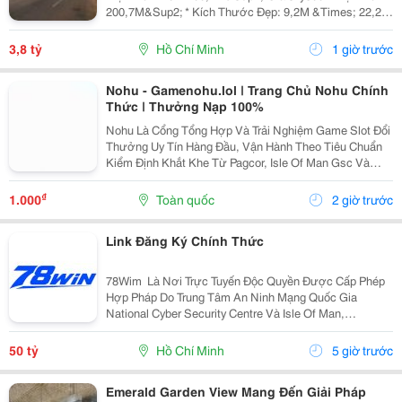
200,7M&Sup2; * Kích Thước Đẹp: 9,2M &Times; 22,2M
* Nhà Cấp 4 Gồm 3 Phòng Ngủ, 1 Wc * Hẻm Xe Hơi
Rộng, Ô Tô Vào Tận Nhà * Hướng Đông Nam, Đất...
3,8 tỷ
Hồ Chí Minh
1 giờ trước
Nohu - Gamenohu.lol | Trang Chủ Nohu Chính
Thức | Thưởng Nạp 100%
Nohu Là Cổng Tổng Hợp Và Trải Nghiệm Game Slot Đổi
Thưởng Uy Tín Hàng Đầu, Vận Hành Theo Tiêu Chuẩn
Kiểm Định Khắt Khe Từ Pagcor, Isle Of Man Gsc Và
Curacao Egaming. Tích Hợp Chứng Nhận Bảo Mật
Geotrust Giao Thức Ssl 256-Bit, Trang Web
₫
1.000
Toàn quốc
2 giờ trước
Gamenohu.lol...
Link Đăng Ký Chính Thức
78Wim ⁠ Là Nơi Trực Tuyến Độc Quyền Được Cấp Phép
Hợp Pháp Do Trung Tâm An Ninh Mạng Quốc Gia
National Cyber Security Centre Và Isle Of Man,
Cagayan,Và Pagcor Cấp Phép. Những Giấy Phép Khẳng
Định Sân Chơi Này An Toàn Và Minh Bạch Thu Hút Hơn
50 tỷ
Hồ Chí Minh
5 giờ trước
10 Triệu...
Emerald Garden View Mang Đến Giải Pháp