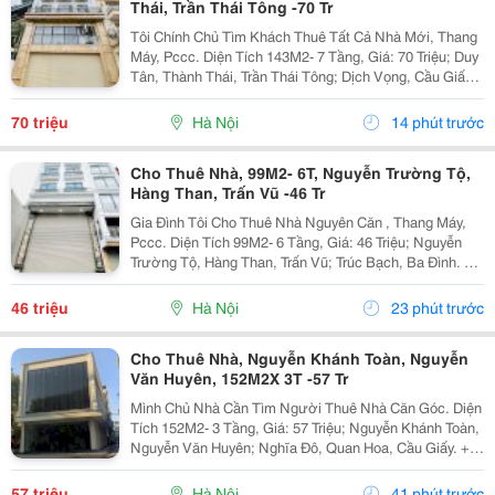
Thái, Trần Thái Tông -70 Tr
Tôi Chính Chủ Tìm Khách Thuê Tất Cả Nhà Mới, Thang
Máy, Pccc. Diện Tích 143M2- 7 Tầng, Giá: 70 Triệu; Duy
Tân, Thành Thái, Trần Thái Tông; Dịch Vọng, Cầu Giấy.
+ Liên Hệ Trực Tiếp Chủ Nhà: 0988289962 + Vỉa Hè
Lớn, Mặt Tiền Rộng,Thoáng. + Vị Trí Gần...
70 triệu
Hà Nội
14 phút trước
Cho Thuê Nhà, 99M2- 6T, Nguyễn Trường Tộ,
Hàng Than, Trấn Vũ -46 Tr
Gia Đình Tôi Cho Thuê Nhà Nguyên Căn , Thang Máy,
Pccc. Diện Tích 99M2- 6 Tầng, Giá: 46 Triệu; Nguyễn
Trường Tộ, Hàng Than, Trấn Vũ; Trúc Bạch, Ba Đình. +
Liên Hệ Trực Tiếp Chủ Nhà: 0942854881 + Vỉa Hè Lớn,
Mặt Tiền Rộng,Thoáng. + Vị Trí Gần Ngay...
46 triệu
Hà Nội
23 phút trước
Cho Thuê Nhà, Nguyễn Khánh Toàn, Nguyễn
Văn Huyên, 152M2X 3T -57 Tr
Mình Chủ Nhà Cần Tìm Người Thuê Nhà Căn Góc. Diện
Tích 152M2- 3 Tầng, Giá: 57 Triệu; Nguyễn Khánh Toàn,
Nguyễn Văn Huyên; Nghĩa Đô, Quan Hoa, Cầu Giấy. +
Liên Hệ Trực Tiếp Chủ Nhà: 0946507497 + Vỉa Hè Lớn,
Mặt Tiền Rộng,Thoáng. + Vị Trí Gần Ngay Ngã...
57 triệu
Hà Nội
41 phút trước