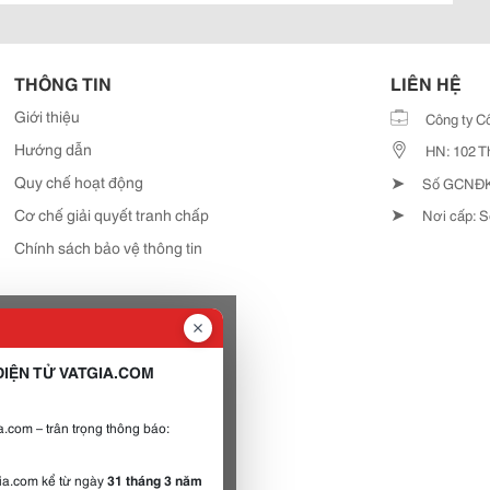
THÔNG TIN
LIÊN HỆ
Giới thiệu
Công ty C
Hướng dẫn
HN: 102 T
➤
Quy chế hoạt động
Số GCNĐKD
➤
Cơ chế giải quyết tranh chấp
Nơi cấp: S
Chính sách bảo vệ thông tin
IỆN TỬ VATGIA.COM
.com – trân trọng thông báo:
gia.com kể từ ngày
31 tháng 3 năm