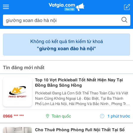
Không có kết quả tìm kiếm từ khoá
"giường xoan đào hà nội"
Tin đăng mới nhất
Top 10 Vợt Pickleball Tốt Nhất Hiện Nay Tại
Đồng Bằng Sông Hồng
Pickleball Đang Là Cơn Sốt Thể Thao Toàn Cầu Và Việt
Nam Cũng Không Ngoại Lệ . Đặc Biệt, Tại Ba Thành
Phố Lớn Là Hà Nội, Hải Phòng Và Bắc Ninh , Phong Trào
Chơi Pickleball Đang Phát Triển Mạnh Mẽ Với Số Lượng
Người Chơi Ngày Càng Tăng. Tuy Nhiên, Để...
0966 *** ***
Toàn quốc
1 phút trước
Cho Thuê Phòng Phòng Full Nội Thất Tại Số