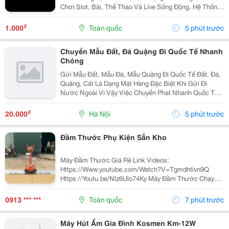
Chơi Slot, Bài, Thể Thao Và Live Sống Động. Hệ Thống
Bảo Mật Cao, Nạp Rút Nhanh Chóng Chỉ Trong Vài Phút,
Hỗ Trợ 24/7 Cùng Nhiều Ưu Đãi Hấp Dẫn Dành...
₫
1.000
Toàn quốc
5 phút trước
Chuyển Mẫu Đất, Đá Quặng Đi Quốc Tế Nhanh
Chóng
Gửi Mẫu Đất, Mẫu Đá, Mẫu Quặng Đi Quốc Tế Đất, Đá,
Quặng, Cát Là Dạng Mặt Hàng Đặc Biệt Khi Gửi Đi
Nước Ngoài Vì Vậy Việc Chuyển Phat Nhanh Quốc Tế
Đi Nước Ngoài Rất Khó Khăn Do Phải Cung Cấp Giấy
Phép Kiểm Định Của Bộ Tài Nguyên, Giấy Phép Xuất...
₫
20.000
Hà Nội
5 phút trước
Đầm Thước Phụ Kiện Sẵn Kho
Máy Đầm Thước Giá Rẻ Link Videos:
Https://Www.youtube.com/Watch?V=Tgmdhtivn9Q
Https://Youtu.be/Nlz6Ulo74Ky Máy Đầm Thước Chạy
Xăng Honda Gx35 (4 Kỳ) Mạnh Mẽ, Hình Thức Đẹp, Nhẹ
Nhàng Dễ Sử Dụng, Chất Lượng Ổn Định. Máy Đầm
0913 *** ***
Toàn quốc
7 phút trước
Thước Được Nhập...
Máy Hút Ẩm Gia Đình Kosmen Km-12W