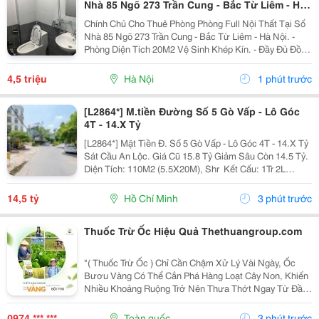
Nhà 85 Ngõ 273 Trần Cung - Bắc Từ Liêm - Hà
Nội.
Chính Chủ Cho Thuê Phòng Phòng Full Nội Thất Tại Số
Nhà 85 Ngõ 273 Trần Cung - Bắc Từ Liêm - Hà Nội. -
Phòng Diện Tích 20M2 Vệ Sinh Khép Kín. - Đầy Đủ Đồ:
Điều Hoà, Nóng Lạnh, Giường Tầng, Tủ, Kệ Tủ Bếp Đầy
Đủ. - Phòng Sạch Sẽ, Cửa Sổ Thoáng Mát. -...
4,5 triệu
Hà Nội
1 phút trước
[L2864*] M.tiền Đường Số 5 Gò Vấp - Lô Góc
4T - 14.X Tỷ
[L2864*] Mặt Tiền Đ. Số 5 Gò Vấp - Lô Góc 4T - 14.X Tỷ
Sát Cầu An Lộc. Giá Cũ 15.8 Tỷ Giảm Sâu Còn 14.5 Tỷ.
Diện Tích: 110M2 (5.5X20M), Shr ️ Kết Cấu: 1Tr 2L
S.thượng (4 P.ngủ, 5Wc, Phòng Thờ) M.tiền Kinh
Doanh, Đ. 6M Thông ⏩ Nhắn Tin Nhắn...
14,5 tỷ
Hồ Chí Minh
3 phút trước
Thuốc Trừ Ốc Hiệu Quả Thethuangroup.com
"( Thuốc Trừ Ốc ) Chỉ Cần Chậm Xử Lý Vài Ngày, Ốc
Bươu Vàng Có Thể Cắn Phá Hàng Loạt Cây Non, Khiến
Nhiều Khoảng Ruộng Trở Nên Thưa Thớt Ngay Từ Đầu
Vụ. Đây Cũng Là Lý Do Bà Con Luôn Mong Muốn Tìm
Được Một Giải Pháp Vừa Xử Lý Nhanh, Vừa Phù Hợp
0974 *** ***
Toàn quốc
3 phút trước