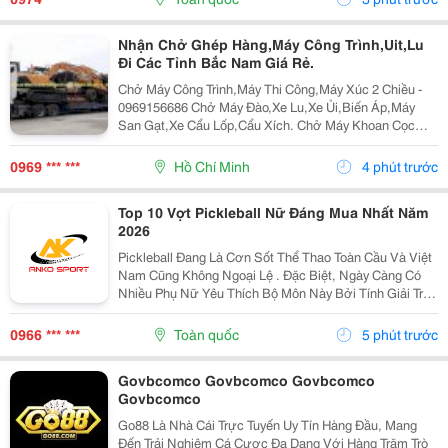
Với...
Nhận Chở Ghép Hàng,Máy Công Trình,Uit,Lu
Đi Các Tỉnh Bắc Nam Giá Rẻ.
Chở Máy Công Trình,Máy Thi Công,Máy Xúc 2 Chiều -
0969156686 Chở Máy Đào,Xe Lu,Xe Ủi,Biến Áp,Máy
San Gạt,Xe Cẩu Lốp,Cẩu Xích. Chở Máy Khoan Cọc
Nhồi,Biến Thế,Bồn Tròn,Lu,Hàng Quá Khổ,Quá Tải.
Nhận Chở Ghép Hàng,Máy Công Trình Đi Các Tỉnh
0969 *** ***
Hồ Chí Minh
4 phút trước
Bắc...
Top 10 Vợt Pickleball Nữ Đáng Mua Nhất Năm
2026
Pickleball Đang Là Cơn Sốt Thể Thao Toàn Cầu Và Việt
Nam Cũng Không Ngoại Lệ . Đặc Biệt, Ngày Càng Có
Nhiều Phụ Nữ Yêu Thích Bộ Môn Này Bởi Tính Giải Trí
Cao, Dễ Chơi Và Tốt Cho Sức Khỏe. Tuy Nhiên, Việc
Lựa Chọn Một Cây Vợt Pickleball Nữ Phù Hợp Có...
0966 *** ***
Toàn quốc
5 phút trước
Govbcomco Govbcomco Govbcomco
Govbcomco
Go88 Là Nhà Cái Trực Tuyến Uy Tín Hàng Đầu, Mang
Đến Trải Nghiệm Cá Cược Đa Dạng Với Hàng Trăm Trò