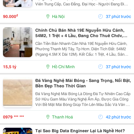
Viên Trung Cấp, Cao Đẳng, Đại Học - Người Đang Đi
Làm Cần Nâng Cao Kỹ Năng Tin Học Văn Phòng -
Người Chuẩn Bị Xin Việc Nhưng Chưa Tự Tin Về Trình
₫
90.000
Hà Nội
37 phút trước
Độ...
Chính Chủ Bán Nhà 19E Nguyễn Hữu Cảnh,
54M2, 1 Trệt + 4 Lầu, Đang Cho Thuê Chdv,
15.5 Tỷ
Cần Tiền Bán Nhanh Căn Nhà 19E Nguyễn Hữu Cảnh,
Phường Thạnh Mỹ Tây, Tp Hcm. Diện Tích Đất: 54M2
(Ngang 4.5M X Dài 12M). Kết Cấu: 1 Trệt, 4 Lầu, Sân
Thượng. Hiện Trạng: Nhà Đang Cho Thuê Làm Chdv Với
8P Ở, Tiện Nghi Đầy Đủ Trong Phòng, Thu Nhập...
15,5 tỷ
Hồ Chí Minh
37 phút trước
Đá Vàng Nghệ Mài Bóng - Sang Trọng, Nổi Bật,
Bền Đẹp Theo Thời Gian
Đá Vàng Nghệ Mài Bóng Là Dòng Đá Tự Nhiên Cao Cấp
Sở Hữu Gam Màu Vàng Nghệ Ấm Áp, Được Gia Công
Với Bề Mặt Mài Bóng Giúp Tôn Lên Màu Sắc Và Vân Đá
Tự Nhiên. Với Độ Cứng Cao, Khả Năng Chịu Lực Tốt
Và Tính Thẩm Mỹ Vượt Trội, Sản Phẩm Được Ứng
0979 *** ***
Thanh Hoá
42 phút trước
Dụng Rộng...
Tại Sao Big Data Engineer Lại Là Nghề Hot?