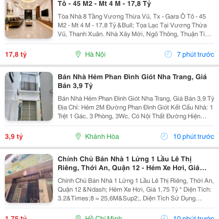
Tô - 45 M2 - Mt 4 M - 17,8 Tỷ
Tòa Nhà 8 Tầng Vương Thừa Vũ, Tx - Gara Ô Tô - 45
M2 - Mt 4 M - 17,8 Tỷ &Bull; Tọa Lạc Tại Vương Thừa
Vũ, Thanh Xuân. Nhà Xây Mới, Ngõ Thông, Thuận Tiện
Di Chuyển Và Kinh Doanh. &Bull; Kết Nối Thuận Tiện
Tới Phố Cù Chính Lan, Vương Thừa Vũ, Hoàng...
17,8 tỷ
Hà Nội
7 phút trước
Bán Nhà Hẻm Phan Đình Giót Nha Trang, Giá
Bán 3,9 Tỷ
Bán Nhà Hẻm Phan Đình Giót Nha Trang, Giá Bán 3,9 Tỷ
Địa Chỉ: Hẻm 2M Đường Phan Đình Giót Kết Cấu Nhà: 1
Trệt 1 Gác, 3 Phòng, 3Wc, Có Nội Thất Đường Hiện
Trạng: 1,5M Diện Tích (Đất): 64,9M2 Diện Tích Xây
Dựng: 94,9M2 Pháp Lý: Sổ Hồng ...
3,9 tỷ
Khánh Hòa
10 phút trước
Chính Chủ Bán Nhà 1 Lửng 1 Lầu Lê Thị
Riêng, Thới An, Quận 12 - Hẻm Xe Hơi, Giá
1,75 Tỷ
Chính Chủ Bán Nhà 1 Lửng 1 Lầu Lê Thị Riêng, Thới An,
Quận 12 &Ndash; Hẻm Xe Hơi, Giá 1,75 Tỷ * Diện Tích:
3.2&Times;8 = 25,6M&Sup2;, Diện Tích Sử Dụng
65M&Sup2;. Kết Cấu: 1 Lửng, 1 Lầu. 3 Phòng Ngủ, 2
Wc. Hẻm Xe Hơi Đến Tận Nhà, Thuận Tiện Di...
1,75 tỷ
Hồ Chí Minh
10 phút trước