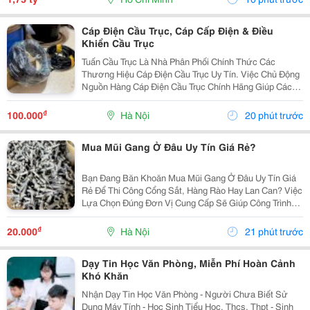
Cáp Điện Cầu Trục, Cáp Cấp Điện & Điều
Khiển Cầu Trục
Tuấn Cầu Trục Là Nhà Phân Phối Chính Thức Các
Thương Hiệu Cáp Điện Cầu Trục Uy Tín. Việc Chủ Động
Nguồn Hàng Cáp Điện Cầu Trục Chính Hãng Giúp Các
Đơn Đảm Bảo Tính Liên Tục Trong Thi Công Và Dễ Dàng
Thay Thế Phụ Kiện Đồng Bộ Về Sau. Nguồn Hàng...
₫
100.000
Hà Nội
20 phút trước
Mua Mũi Gang Ở Đâu Uy Tín Giá Rẻ?
Bạn Đang Băn Khoăn Mua Mũi Gang Ở Đâu Uy Tín Giá
Rẻ Để Thi Công Cổng Sắt, Hàng Rào Hay Lan Can? Việc
Lựa Chọn Đúng Đơn Vị Cung Cấp Sẽ Giúp Công Trình
Đạt Chất Lượng Cao, Tiết Kiệm Chi Phí Và Đảm Bảo
Tiến Độ. Bên Mình Chuyên Cung Cấp Đầy Đủ Các
₫
20.000
Hà Nội
21 phút trước
Dòng...
Dạy Tin Học Văn Phòng, Miễn Phí Hoàn Cảnh
Khó Khăn
Nhận Dạy Tin Học Văn Phòng - Người Chưa Biết Sử
Dụng Máy Tính - Học Sinh Tiểu Học, Thcs, Thpt - Sinh