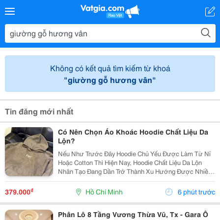
Không có kết quả tìm kiếm từ khoá
"giường gỗ hương vân"
Tin đăng mới nhất
Có Nên Chọn Áo Khoác Hoodie Chất Liệu Da
Lộn?
Nếu Như Trước Đây Hoodie Chủ Yếu Được Làm Từ Nỉ
Hoặc Cotton Thì Hiện Nay, Hoodie Chất Liệu Da Lộn
Nhân Tạo Đang Dần Trở Thành Xu Hướng Được Nhiều
Bạn Trẻ Yêu Thích. Không Chỉ Mang Đến Cảm Giác Mới
Lạ, Chất Liệu Này Còn Giúp Chiếc Áo Trở Nên Cao
₫
379.000
Hồ Chí Minh
6 phút trước
Cấp...
Phân Lô 8 Tầng Vương Thừa Vũ, Tx - Gara Ô