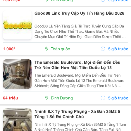
Good88 Link Truy Cập Uy Tín Hàng Đầu 2026
Good88 Là Nền Tảng Giải Trí Trực Tuyến Cung Cấp Đa
Dạng Trò Chơi Như Thể Thao, Game Bài, Và Nhiều
Chuyên Mục Giải Trí Hiện Đại. Giao Diện Được Thiết Kế
Trực Quan, Thân Thiện Với Người Dùng Trên Cả Điện
Thoại Và Máy Tính. Hệ Thống Bảo Mật Hiện Đại...
₫
1.000
Toàn quốc
5 giờ trước
The Emerald Boulevard, Mọi Điểm Đến Đều
Trở Nên Gần Hơn Mặt Tiền Quốc Lộ 13
The Emerald Boulevard, Mọi Điểm Đến Đều Trở Nên
Gần Hơn Mặt Tiền Quốc Lộ 13 The Emerald Boulevard
&Ndash; Sống Đẳng Cấp Giữa Trung Tâm Kết Nối
Tp.hcm Bạn Đang Tìm Một Căn Hộ Vừa Để Ở, Vừa Có
Tiềm Năng Đầu Tư Mạnh? The Emerald Boulevard
64 triệu
Bình Dương
5 giờ trước
Chính Là...
Nhỉnh 8.X Tỷ Trung Phụng - Xã Đàn 35M2 5
Tầng 1 Sổ Đỏ Chính Chủ
Nhỉnh 8.X Tỷ Trung Phụng - Xã Đàn 35M2 5 Tầng 1 Tum
3 Ngủ Ngõ Thông Chính Chủ Cần Bán, Tặng Full Nội