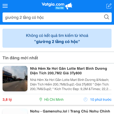
Không có kết quả tìm kiếm từ khoá
"giường 2 tầng có hộc"
Tin đăng mới nhất
Nhà Hẻm Xe Hơi Gân Lotte Mart Bình Dương
Diện Tích 200,7M2 Giá 3Ty800
Nhà Hẻm Xe Hơi Gần Lotte Mart Bình Dương &Ndash;
Diện Tích Hiếm 200,7M&Sup2;-Giá 3Ty800 * Diện Tích:
200,7M&Sup2; * Kích Thước Đẹp: 9,2M &Times; 22,2M
* Nhà Cấp 4 Gồm 3 Phòng Ngủ, 1 Wc * Hẻm Xe Hơi
Rộng, Ô Tô Vào Tận Nhà * Hướng Đông Nam, Đất...
3,8 tỷ
Hồ Chí Minh
10 phút trước
Nohu - Gamenohu.lol | Trang Chủ Nohu Chính