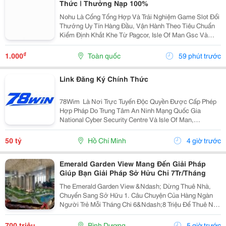
Thức | Thưởng Nạp 100%
Nohu Là Cổng Tổng Hợp Và Trải Nghiệm Game Slot Đổi
Thưởng Uy Tín Hàng Đầu, Vận Hành Theo Tiêu Chuẩn
Kiểm Định Khắt Khe Từ Pagcor, Isle Of Man Gsc Và
Curacao Egaming. Tích Hợp Chứng Nhận Bảo Mật
Geotrust Giao Thức Ssl 256-Bit, Trang Web
₫
1.000
Toàn quốc
59 phút trước
Gamenohu.lol...
Link Đăng Ký Chính Thức
78Wim ⁠ Là Nơi Trực Tuyến Độc Quyền Được Cấp Phép
Hợp Pháp Do Trung Tâm An Ninh Mạng Quốc Gia
National Cyber Security Centre Và Isle Of Man,
Cagayan,Và Pagcor Cấp Phép. Những Giấy Phép Khẳng
Định Sân Chơi Này An Toàn Và Minh Bạch Thu Hút Hơn
50 tỷ
Hồ Chí Minh
4 giờ trước
10 Triệu...
Emerald Garden View Mang Đến Giải Pháp
Giúp Bạn Giải Pháp Sở Hửu Chỉ 7Tr/Tháng
The Emerald Garden View &Ndash; Dừng Thuê Nhà,
Chuyển Sang Sở Hữu 1. Câu Chuyện Của Hàng Ngàn
Người Trẻ Mỗi Tháng Chi 6&Ndash;8 Triệu Để Thuê Nhà
Nhưng Tài Sản Vẫn Là Con Số 0. Emerald Garden View
Mang Đến Giải Pháp Giúp Bạn Chuyển Tiền Thuê Nhà...
700 triệu
Bình Dương
5 giờ trước