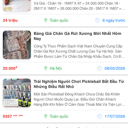
Và Giá : Chân 16 - 1M97 X 97 = 24.000.000 Chân 18 -
2M17 X 1M07 = 26.000.000 Chân 20 - 2M17 X 1M07 =
28.000.000 Chân 22 - 2M17 X 1M07 = 31.000.000 Chấn
24 - 2M17 X 1M07 = 34.000.000 Giá Bán Đã...
24 triệu
Toàn quốc
6 ngày trước
Bảng Giá Chân Gà Rút Xương Mới Nhất Hôm
Nay
Công Ty Thực Phẩm Sạch Việt Nam Chuyên Cung Cấp
Chân Gà Rút Xương Chất Lượng Cao Tại Hà Nội. Sản
Phẩm Được Làm Từ Chân Gà Nhập Khẩu Sạch, Có Đầy
Đủ Giấy Tờ Nguồn Gốc Xuất Xứ Và Chứng Nhận Vệ
Sinh An Toàn Thực Phẩm. Chân Gà Được Rút Xương
₫
20.000
Hà Nội
08/05/2026
Tại Cơ...
Trải Nghiệm Người Chơi Pickleball Bắt Đầu Từ
Những Điều Rất Nhỏ
Một Sân Pickleball Đông Khách Chưa Chắc Đã Khiến
Người Chơi Muốn Quay Lại. Điều Giữ Chân Khách
Hàng Đôi Khi Nằm Ở Cảm Giác Thoải Mái Và Tiện Lợi
Khi Sử Dụng Sân. Những Sân Có: Khu Nghỉ Gọn Chỗ
Treo Vợt Rõ Ràng Không Gian Sạch Sẽ ...
0357 *** ***
Toàn quốc
17/07/2026