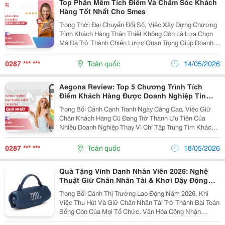
Top Phần Mềm Tích Điểm Và Chăm Sóc Khách
Hàng Tốt Nhất Cho Smes
Trong Thời Đại Chuyển Đổi Số, Việc Xây Dựng Chương
Trình Khách Hàng Thân Thiết Không Còn Là Lựa Chọn
Mà Đã Trở Thành Chiến Lược Quan Trọng Giúp Doanh
Nghiệp Giữ Chân Khách Hàng Và Tăng Trưởng Doanh
Thu Bền Vững. Các Phần Mềm Tích Điểm Hiện Nay
0287 *** ***
Toàn quốc
14/05/2026
Không...
Aegona Review: Top 5 Chương Trình Tích
Điểm Khách Hàng Được Doanh Nghiệp Tin
Dùng 2026
Trong Bối Cảnh Cạnh Tranh Ngày Càng Cao, Việc Giữ
Chân Khách Hàng Cũ Đang Trở Thành Ưu Tiên Của
Nhiều Doanh Nghiệp Thay Vì Chỉ Tập Trung Tìm Khách
Hàng Mới. Một Trong Những Giải Pháp Phổ Biến Hiện
Nay Là Triển Khai Chương Trình Tích Điểm Khách
0287 *** ***
Toàn quốc
18/05/2026
Hàng...
Quà Tặng Vinh Danh Nhân Viên 2026: Nghệ
Thuật Giữ Chân Nhân Tài & Khơi Dậy Động
Lực Cống Hiến
Trong Bối Cảnh Thị Trường Lao Động Năm 2026, Khi
Việc Thu Hút Và Giữ Chân Nhân Tài Trở Thành Bài Toán
Sống Còn Của Mọi Tổ Chức, Văn Hóa Công Nhận
(Recognition Culture) Chính Là "Chìa Khóa Vàng" Để