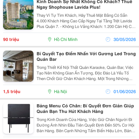
Kinh Doanh Sợ Nhất Không Có Khách? Thuê
Ngay Shophouse Lavida Plus!
Thay Vì Tự Tìm Khách, Hãy Thuê Mặt Bằng Có Sẵn
4.000 Khách Hàng Cao Cấp Ngay Tại Tầng Trệt Lavida
Plus Quận 7. - Không Lo Vắng Khách: 1.200 Căn Hộ Cao
Cấp Đã Bàn Giao, Cư Dân Sinh Sống Sầm Uất. - Giữ
Chân Khách Lâu: Tiện Ích Nội Khu (Hồ Bơi, Gym,...
90 triệu
Hồ Chí Minh
30/05/2026
Bí Quyết Tạo Điểm Nhấn Với Gương Led Trong
Quán Bar
Trong Thiết Kế Nội Thất Quán Karaoke, Quán Bar, Việc
Tạo Nên Không Gian Ấn Tượng, Độc Đáo Là Yếu Tố
Then Chốt Giữ Chân Khách Hàng. Một Trong Những
Giải Pháp Đang Được Ưa Chuộng Hiện Nay Chính Là
Gương Trang Trí Quán Karaoke. Sử Dụng Gương Không
1,5 triệu
Hà Nội
01/06/2026
Chỉ...
Bảng Menu Có Chân: Bí Quyết Đơn Giản Giúp
Quán Bạn Thu Hút Khách Hàng
Trong Kinh Doanh Cửa Hàng, Việc Giữ Chân Người Đi
Đường Ánh Nhìn Đầu Tiên Quyết Định Đến 50% Cơ Hội
Bán Hàng. Bên Cạnh Những Tấm Biển Hiệu Lớn, Bảng
Menu Có Chân Chính Là "Vũ Khí" Nhỏ Gọn, Tiết Kiệm