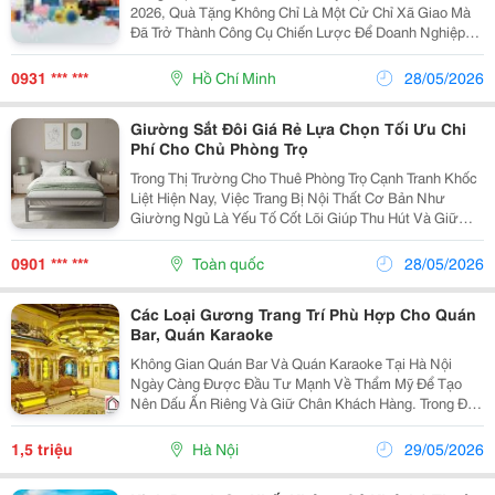
2026, Quà Tặng Không Chỉ Là Một Cử Chỉ Xã Giao Mà
Đã Trở Thành Công Cụ Chiến Lược Để Doanh Nghiệp
Giữ Chân Khách Hàng Và Khẳng Định Sự Chuyên
Nghiệp. Một Chương Trình Quà Tặng Khách Hàng Được
0931 *** ***
Hồ Chí Minh
28/05/2026
Đầu Tư...
Giường Sắt Đôi Giá Rẻ Lựa Chọn Tối Ưu Chi
Phí Cho Chủ Phòng Trọ
Trong Thị Trường Cho Thuê Phòng Trọ Cạnh Tranh Khốc
Liệt Hiện Nay, Việc Trang Bị Nội Thất Cơ Bản Như
Giường Ngủ Là Yếu Tố Cốt Lõi Giúp Thu Hút Và Giữ
Chân Khách Thuê Dài Lâu. Thay Vì Đầu Tư Các Loại
Giường Gỗ Đắt Tiền Dễ Bị Mối Mọt, Xu Hướng Ứng
0901 *** ***
Toàn quốc
28/05/2026
Dụng...
Các Loại Gương Trang Trí Phù Hợp Cho Quán
Bar, Quán Karaoke
Không Gian Quán Bar Và Quán Karaoke Tại Hà Nội
Ngày Càng Được Đầu Tư Mạnh Về Thẩm Mỹ Để Tạo
Nên Dấu Ấn Riêng Và Giữ Chân Khách Hàng. Trong Đó,
Gương Trang Trí Quán Bar Trở Thành Lựa Chọn Phổ
Biến Nhờ Khả Năng Mở Rộng Không Gian Và Tạo Hiệu
1,5 triệu
Hà Nội
29/05/2026
Ứng Ánh...