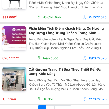
Tiên! ✨Một Chiếc Bảng Menu Đặt Ngay Cửa Chính Là
"Đại Sứ Thương Hiệu" Giúp Bạn Giữ Chân Khách Vãng
Lai Hiệu Quả Nhất! ----------------------------------------------------
- Bảng Viết Bavico...
₫
881.000
Hồ Chí Minh
04/07/2026
Phần Mềm Tích Điểm Khách Hàng: Xu Hướng
Xây Dựng Lòng Trung Thành Trong Kinh
Doanh
Trong Bối Cảnh Cạnh Tranh Ngày Càng Gay Gắt, Việc
Thu Hút Khách Hàng Mới Không Còn Là Chiến Lược
Duy Nhất Giúp Doanh Nghiệp Phát Triển Bền Vững. Các
Thương Hiệu Hiện Nay Đang Tập Trung Nhiều Hơn Vào
Việc Giữ Chân Khách Hàng Cũ Thông Qua Các
0287 *** ***
Toàn quốc
09/07/2026
Chương...
Cắt Gương Trang Trí Spa Theo Thiết Kế, Đa
Dạng Kiểu Dáng
Trong Không Gian Dịch Vụ Như Nhà Hàng, Spa Hay
Khách Sạn, Yếu Tố Thẩm Mỹ Luôn Được Đặt Lên Hàng
Đầu Để Tạo Ấn Tượng Và Giữ Chân Khách Hàng. Một
Trong Những Giải Pháp Được Nhiều Đơn Vị Lựa Chọn
Chính Là Cắt Gương Trang Trí Nhà Hàng , Spa, Khách
1,5 triệu
Hà Nội
21/07/2026
Sạn....