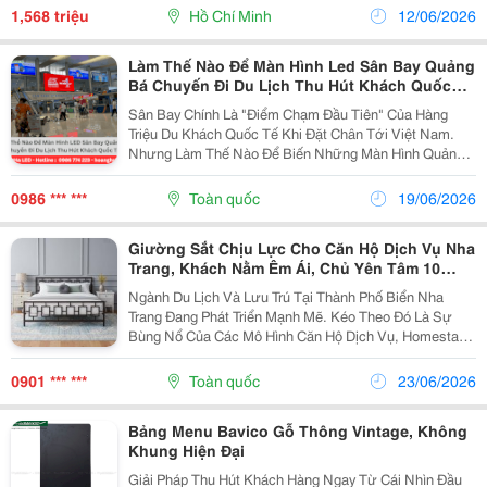
Nhưng Mang Lại Hiệu Quả Chuyển Đổi Cực Kỳ Ấn
1,568 triệu
Hồ Chí Minh
12/06/2026
Tượng...
Làm Thế Nào Để Màn Hình Led Sân Bay Quảng
Bá Chuyến Đi Du Lịch Thu Hút Khách Quốc
Tế?
Sân Bay Chính Là "Điểm Chạm Đầu Tiên" Của Hàng
Triệu Du Khách Quốc Tế Khi Đặt Chân Tới Việt Nam.
Nhưng Làm Thế Nào Để Biến Những Màn Hình Quảng
Cáo Phát Sáng Tại Đây Thành "Vũ Khí" Khơi Dậy Khao
Khát Khám Phá Và Giữ Chân Họ Ngay Từ Cái Nhìn Đầu
0986 *** ***
Toàn quốc
19/06/2026
Tiên?...
Giường Sắt Chịu Lực Cho Căn Hộ Dịch Vụ Nha
Trang, Khách Nằm Êm Ái, Chủ Yên Tâm 10
Năm
Ngành Du Lịch Và Lưu Trú Tại Thành Phố Biển Nha
Trang Đang Phát Triển Mạnh Mẽ. Kéo Theo Đó Là Sự
Bùng Nổ Của Các Mô Hình Căn Hộ Dịch Vụ, Homestay,
Và Khách Sạn Mini. Để Giữ Chân Khách Hàng Dài Lâu
Và Tối Ưu Hóa Lợi Nhuận, Việc Thiết Kế Không Gian...
0901 *** ***
Toàn quốc
23/06/2026
Bảng Menu Bavico Gỗ Thông Vintage, Không
Khung Hiện Đại
Giải Pháp Thu Hút Khách Hàng Ngay Từ Cái Nhìn Đầu