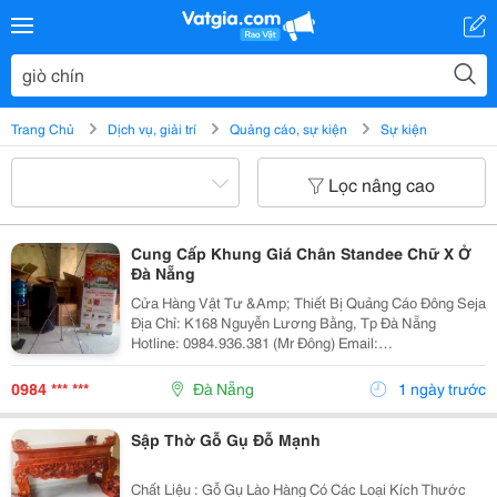
Trang Chủ
Dịch vụ, giải trí
Quảng cáo, sự kiện
Sự kiện
Lọc nâng cao
Cung Cấp Khung Giá Chân Standee Chữ X Ở
Đà Nẵng
Cửa Hàng Vật Tư &Amp; Thiết Bị Quảng Cáo Đông Seja
Địa Chỉ: K168 Nguyễn Lương Bằng, Tp Đà Nẵng
Hotline: 0984.936.381 (Mr Đông) Email:
Standeedn@Gmail.com Facebook:
Https://Www.facebook.com/Standeedn?Fref=Ts
0984 *** ***
Đà Nẵng
1 ngày trước
Standee Chữ X A5 Là Loại
Sập Thờ Gỗ Gụ Đỗ Mạnh
Chất Liệu : Gỗ Gụ Lào Hàng Có Các Loại Kích Thước