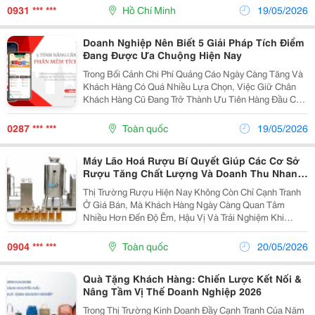
Xây Dựng Một Tập Thể Vững Mạnh. Những Món Quà
0931 *** ***
Hồ Chí Minh
19/05/2026
Tặng...
Doanh Nghiệp Nên Biết 5 Giải Pháp Tích Điểm
Đang Được Ưa Chuộng Hiện Nay
Trong Bối Cảnh Chi Phí Quảng Cáo Ngày Càng Tăng Và
Khách Hàng Có Quá Nhiều Lựa Chọn, Việc Giữ Chân
Khách Hàng Cũ Đang Trở Thành Ưu Tiên Hàng Đầu Của
Nhiều Doanh Nghiệp. Thay Vì Chỉ Tập Trung Tìm Kiếm
Khách Hàng Mới, Các Thương Hiệu Hiện Nay Đang
0287 *** ***
Toàn quốc
19/05/2026
Đầu...
Máy Lão Hoá Rượu Bí Quyết Giúp Các Cơ Sở
Rượu Tăng Chất Lượng Và Doanh Thu Nhanh
Chóng
Thị Trường Rượu Hiện Nay Không Còn Chỉ Cạnh Tranh
Ở Giá Bán, Mà Khách Hàng Ngày Càng Quan Tâm
Nhiều Hơn Đến Độ Êm, Hậu Vị Và Trải Nghiệm Khi
Thưởng Thức. Một Chai Rượu Dễ Uống, Hương Vị Hài
Hòa Và Ít Gắt Luôn Có Khả Năng Bán Tốt Hơn, Giữ
0904 *** ***
Toàn quốc
20/05/2026
Chân Khách...
Quà Tặng Khách Hàng: Chiến Lược Kết Nối &
Nâng Tầm Vị Thế Doanh Nghiệp 2026
Trong Thị Trường Kinh Doanh Đầy Cạnh Tranh Của Năm