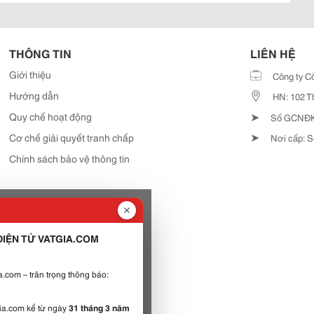
THÔNG TIN
LIÊN HỆ
Giới thiệu
Công ty C
Hướng dẫn
HN: 102 T
➤
Quy chế hoạt động
Số GCNĐKD
➤
Cơ chế giải quyết tranh chấp
Nơi cấp: S
Chính sách bảo vệ thông tin
IỆN TỬ VATGIA.COM
.com – trân trọng thông báo:
gia.com kể từ ngày
31 tháng 3 năm