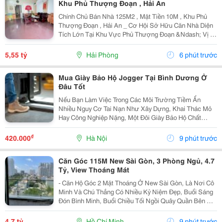
Khu Phủ Thượng Đoạn , Hải An
Chính Chủ Bán Nhà 125M2 , Mặt Tiền 10M , Khu Phủ
Thượng Đoạn , Hải An _ Cơ Hội Sở Hữu Căn Nhà Diện
Tích Lớn Tại Khu Vực Phủ Thượng Đoạn &Ndash; Vị Trí
Đẹp, Ngõ Rộng, Ô Tô Chỉ Cách Nhà Vài Bước Chân.
Phù Hợp An Cư Hoặc Đầu Tư Lâu Dài. * Thông Tin...
5,55 tỷ
Hải Phòng
6 phút trước
Mua Giày Bảo Hộ Jogger Tại Bình Dương Ở
Đâu Tốt
Nếu Bạn Làm Việc Trong Các Môi Trường Tiềm Ẩn
Nhiều Nguy Cơ Tai Nạn Như Xây Dựng, Khai Thác Mỏ
Hay Công Nghiệp Nặng, Một Đôi Giày Bảo Hộ Chất
Lượng Là Trang Bị Không Thể Thiếu Để Bảo Vệ Đôi
Chân. Safety Jogger Là Thương Hiệu Giày Bảo Hộ Nổi
₫
420.000
Hà Nội
9 phút trước
Tiếng Với...
Căn Góc 115M New Sài Gòn, 3 Phòng Ngủ, 4.7
Tỷ, View Thoáng Mát
- Căn Hộ Góc 2 Mặt Thoáng Ở New Sài Gòn, Là Nơi Cô
Minh Và Chú Thắng Có Nhiều Kỷ Niệm Đẹp, Buổi Sáng
Đón Bình Minh, Buổi Chiều Tối Ngồi Quây Quần Bên Gia
Đình. Nay Chuẩn Bị Sang Ở Căn Biệt Thự Nên Đành
Gửi Gắm Căn Hộ Này Lại Với Giá 4.7 Tỷ - Căn Hộ...
4,7 tỷ
Hồ Chí Minh
9 phút trước