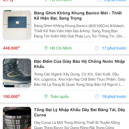
Bảng Ghim Không Khung Bavico Mới - Thiết
Kế Hiện Đại, Sang Trọng
Bảng Ghim Không Khung Bavico (60X100Cm) &Ndash;
Thiết Kế Tràn Viền Hiện Đại &Amp; Sang Trọng Bạn
Đang Tìm Kiếm Một Giải Pháp Lưu Trữ Thông Tin, Ghi
Chú Công Việc Vừa Tiện Lợi Vừa Nâng Tầm Thẩm Mỹ
Cho Không Gian Sống Và Làm Việc? Bảng Ghim
₫
448.000
Hồ Chí Minh
17 phút trước
Không...
Đặc Điểm Của Giày Bảo Hộ Chống Nước Nhập
Khẩu
Trong Các Ngành Xây Dựng, Cơ Khí, Sản Xuất, Dầu
Khí, Logistics, Kho Vận Hay Chế Biến Thực Phẩm, Giày
Bảo Hộ Là Trang Bị Quan Trọng Giúp Bảo Vệ Người Lao
Động Trước Những Nguy Cơ Tiềm Ẩn Trong Môi Trường
Làm Việc. Đối Với Những Công Việc Thường Xuyên...
₫
100.000
Toàn quốc
19 phút trước
Tổng Đại Lý Nhập Khẩu Dây Đai Băng Tải, Dây
Curoa
Dây Curoa Là Một Trong Những Thiết Bị Truyền Động
Quan Trọng Được Sử Dụng Rộng Rãi Trong Công