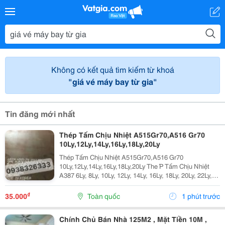
Không có kết quả tìm kiếm từ khoá
"giá vé máy bay từ gia"
Tin đăng mới nhất
Thép Tấm Chịu Nhiệt A515Gr70,A516 Gr70
10Ly,12Ly,14Ly,16Ly,18Ly,20Ly
Thép Tấm Chịu Nhiệt A515Gr70,A516 Gr70
10Ly,12Ly,14Ly,16Ly,18Ly,20Ly The ́P Tấm Chịu Nhiệt
A387 6Ly, 8Ly, 10Ly, 12Ly, 14Ly, 16Ly, 18Ly, 20Ly, 22Ly,
25Ly, 30Ly, 35Ly Thép Tấm Chịu Nhiệt ,16Mo3,13Crmo
4-5 A515 Gr70 A387 6Ly, 8Ly,...
₫
35.000
Toàn quốc
1 phút trước
Chính Chủ Bán Nhà 125M2 , Mặt Tiền 10M ,