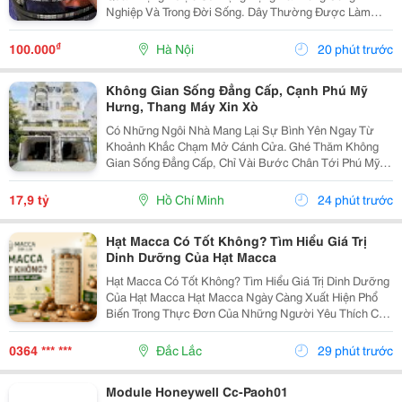
Nghiệp Và Trong Đời Sống. Dây Thường Được Làm
Bằng Cao Su Tổng Hợp Có Nguồn Gốc Từ Dầu Mỏ, Bên
Trong Có Hoặc Không Có Lõi Thép. Dây Curoa Truyền
₫
100.000
Hà Nội
20 phút trước
Động...
Không Gian Sống Đẳng Cấp, Cạnh Phú Mỹ
Hưng, Thang Máy Xin Xò
Có Những Ngôi Nhà Mang Lại Sự Bình Yên Ngay Từ
Khoảnh Khắc Chạm Mở Cánh Cửa. Ghé Thăm Không
Gian Sống Đẳng Cấp, Chỉ Vài Bước Chân Tới Phú Mỹ
Hưng: - Vị Trí: Kdc Tân Mỹ, Đường Rộng 20M Thông
Thoáng - Diện Tích: 5 &Times; 18M &Bull; 1 Trệt 3 Lầu...
17,9 tỷ
Hồ Chí Minh
24 phút trước
Hạt Macca Có Tốt Không? Tìm Hiểu Giá Trị
Dinh Dưỡng Của Hạt Macca
Hạt Macca Có Tốt Không? Tìm Hiểu Giá Trị Dinh Dưỡng
Của Hạt Macca Hạt Macca Ngày Càng Xuất Hiện Phổ
Biến Trong Thực Đơn Của Những Người Yêu Thích Các
Loại Hạt Dinh Dưỡng. Với Vị Béo Nhẹ, Thơm Bùi Và
Cách Sử Dụng Đơn Giản, Macca Có Thể Trở Thành
0364 *** ***
Đắc Lắc
29 phút trước
Món...
Module Honeywell Cc-Paoh01