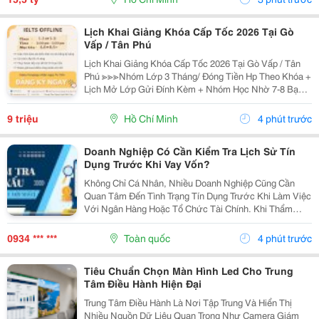
Hoàn...
Lịch Khai Giảng Khóa Cấp Tốc 2026 Tại Gò
Vấp / Tân Phú
Lịch Khai Giảng Khóa Cấp Tốc 2026 Tại Gò Vấp / Tân
Phú ≫≫≫Nhóm Lớp 3 Tháng/ Đóng Tiền Hp Theo Khóa +
Lịch Mở Lớp Gửi Đính Kèm + Nhóm Học Nhờ 7-8 Bạn/
Lớp + Giáo Trình Ielts Có Band Điểm Lộ Trình, Sách
Nước Ngoài Bám Sát + Chia Đều 4 Kỹ...
9 triệu
Hồ Chí Minh
4 phút trước
Doanh Nghiệp Có Cần Kiểm Tra Lịch Sử Tín
Dụng Trước Khi Vay Vốn?
Không Chỉ Cá Nhân, Nhiều Doanh Nghiệp Cũng Cần
Quan Tâm Đến Tình Trạng Tín Dụng Trước Khi Làm Việc
Với Ngân Hàng Hoặc Tổ Chức Tài Chính. Khi Thẩm
Định Hồ Sơ Vay Vốn, Ngoài Báo Cáo Tài Chính Và Tài
Sản Bảo Đảm, Ngân Hàng Còn Xem Xét Lịch Sử Tín
0934 *** ***
Toàn quốc
4 phút trước
Dụng...
Tiêu Chuẩn Chọn Màn Hình Led Cho Trung
Tâm Điều Hành Hiện Đại
Trung Tâm Điều Hành Là Nơi Tập Trung Và Hiển Thị
Nhiều Nguồn Dữ Liệu Quan Trọng Như Camera Giám