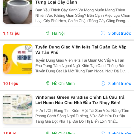
Từng Loại Cây Cảnh
Bạn Yêu Thích Cây Xanh Và Mong Muốn Mang Thiên
Nhiên Vào Không Gian Sống? Bên Cạnh Việc Lựa Chọn
Loại Cây Phù Hợp, Chiếc Chậu Trồng Cây Cũng Đóng
Vai Trò Vô Cùng Quan Trọng. Không Chỉ Là Nơi Giúp
Cây Phát Triển Khỏe Mạnh, Chậu Còn Góp Phần Tạo
1,1 triệu
Hà Nội
3 phút trước
Nên Vẻ...
Tuyển Dụng Giáo Viên Ielts Tại Quận Gò Vấp
Và Tân Phú
Tuyển Dụng Giáo Viên Ielts Tại Quận Gò Vấp Và Tân
Phú Trung Tâm Ngoại Ngữ Kiến Tạo C.e.t Thông Báo
Tuyển Dụng Cet Là Một Trung Tâm Ngoại Ngữ Đã Được
Thành Lập 16 Năm Chuyên Về Chương Trình Anh Văn
Học Thuật Ielts &Ndash; Toefl Ibt. Trung Tâm...
10 triệu
Hồ Chí Minh
3 phút trước
Vinhomes Green Paradise Chính Là Câu Trả
Lời Hoàn Hảo Cho Nhà Đầu Tư Nhạy Bén!
✨ Anh/Chị Đang Tìm Kiếm Một Tài Sản Vừa Nâng Tầm
Phong Cách Sống Nghỉ Dưỡng, Vừa Sở Hữu Dư Địa
Tăng Giá Đột Phá Tại Đại Đô Thị Biển Lớn Nhất
Tp.hcm? Sx11-10 - Phân Khu The Haven Bay (Vịnh
Tiên) - Vinhomes Green Paradise Chính Là Câu Trả Lời
15,5 tỷ
Hồ Chí Minh
3 phút trước