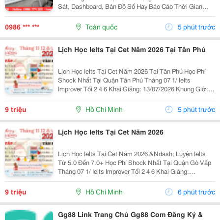
Sát, Dashboard, Bản Đồ Số Hay Báo Cáo Thời Gian
Thực. Vì Vậy, Việc Lựa Chọn Màn Hình Led Phù Hợp Sẽ
Ảnh Hưởng Trực Tiếp Đến Hiệu Quả Giám Sát Và Khả
0986 *** ***
Toàn quốc
5 phút trước
Năng...
Lịch Học Ielts Tại Cet Năm 2026 Tại Tân Phú
Lịch Học Ielts Tại Cet Năm 2026 Tại Tân Phú Học Phí
Shock Nhất Tại Quận Tân Phú Tháng 07 1/ Ielts
Improver Tối 2 4 6 Khai Giảng: 13/07/2026 Khung Giờ:
18:00 Đến 21:00 Học Phí Ưu Đãi 5% Khi Đăng Ký 2/ Ielts
Basic Tối 3 5 7 Khai...
9 triệu
Hồ Chí Minh
5 phút trước
Lịch Học Ielts Tại Cet Năm 2026
Lịch Học Ielts Tại Cet Năm 2026 &Ndash; Luyện Ielts
Từ 5.0 Đến 7.0+ Học Phí Shock Nhất Tại Quận Gò Vấp
Tháng 07 1/ Ielts Improver Tối 2 4 6 Khai Giảng:
13/07/2026 Khung Giờ: 18:00 Đến 21:00 Học Phí Ưu Đãi
5% Khi Đăng Ký 2/ Ielts...
9 triệu
Hồ Chí Minh
6 phút trước
Gg88 Link Trang Chủ Gg88 Com Đăng Ký &