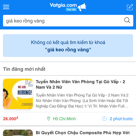
Không có kết quả tìm kiếm từ khoá
"giá keo rồng vàng"
Tin đăng mới nhất
Tuyển Nhân Viên Văn Phòng Tại Gò Vấp - 2
Nam Và 2 Nữ
Tuyển Nhân Viên Văn Phòng Tại Gò Vấp - 2 Nam Và 2
Nữ Nhân Viên Văn Phòng: (Là Sinh Viên Hoặc Đã Tốt
Nghiệp Cao Đẳng/ Đại Học) 1/ Vị Trí: Nhân Viên Full
Time (2 Nam 2 Nữ) Ca Làm: 13:00 Đến 21:00 (1 Tháng
Được Nghỉ Phép 1 Ngày, Và Hưởng Các Ngày...
₫
26.000
Hồ Chí Minh
2 phút trước
Bí Quyết Chọn Chậu Composite Phù Hợp Với