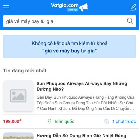
Không có kết quả tìm kiếm từ khoá
"giá vé máy bay từ gia"
Tin đăng mới nhất
Sun Phuquoc Airways Airways Bay Những
Đường Nào?
Gần Đây, Sun Phuquoc Airways (Hãng Hàng Không Của
Tập Đoàn Sun Group) Đang Thu Hút Rất Nhiều Sự Chú
Ý Của Hành Khách. Để Đáp Ứng Nhu Cầu Di Chuyển Và
Du Lịch, Hãng Đang Liên Tục Mở Rộng Mạng Lưới Bay,
Kết Nối Trực Tiếp Phú Quốc Với Nhiều Tỉnh Thành...
₫
199.000
Toàn quốc
1 phút trước
Hướng Dẫn Sử Dụng Bình Giữ Nhiệt Đúng