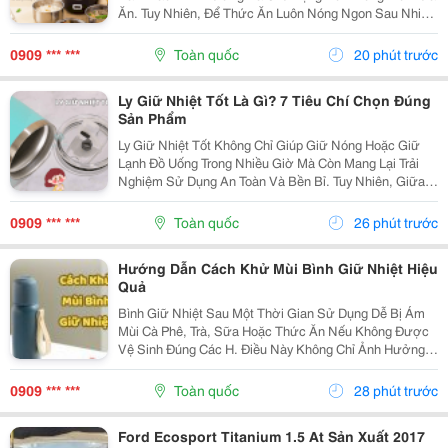
Ăn. Tuy Nhiên, Để Thức Ăn Luôn Nóng Ngon Sau Nhiều
Giờ, Việc Lựa Chọn Một Chiếc Hộp Cơm Giữ Nhiệt Nào
Tốt Là Điều Rất Quan Trọng. Bài Viết Dưới Đây Sẽ...
0909 *** ***
Toàn quốc
20 phút trước
Ly Giữ Nhiệt Tốt Là Gì? 7 Tiêu Chí Chọn Đúng
Sản Phẩm
Ly Giữ Nhiệt Tốt Không Chỉ Giúp Giữ Nóng Hoặc Giữ
Lạnh Đồ Uống Trong Nhiều Giờ Mà Còn Mang Lại Trải
Nghiệm Sử Dụng An Toàn Và Bền Bỉ. Tuy Nhiên, Giữa
Hàng Trăm Mẫu Mã Trên Thị Trường, Không Phải Sản
Phẩm Nào Cũng Đáp Ứng Được Chất Lượng Như Mong
0909 *** ***
Toàn quốc
26 phút trước
Đợi....
Hướng Dẫn Cách Khử Mùi Bình Giữ Nhiệt Hiệu
Quả
Bình Giữ Nhiệt Sau Một Thời Gian Sử Dụng Dễ Bị Ám
Mùi Cà Phê, Trà, Sữa Hoặc Thức Ăn Nếu Không Được
Vệ Sinh Đúng Các H. Điều Này Không Chỉ Ảnh Hưởng
Đến Hương Vị Đồ Uống Mà Còn Gây Mất Vệ Sinh. Hãy
Cùng Tìm Hiểu Những Cách Khử Mùi Bình Giữ Nhiệt
0909 *** ***
Toàn quốc
28 phút trước
Đơn...
Ford Ecosport Titanium 1.5 At Sản Xuất 2017