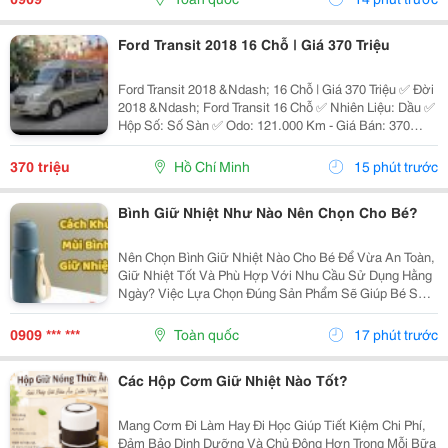
Ly...
Ford Transit 2018 16 Chỗ | Giá 370 Triệu
Ford Transit 2018 &Ndash; 16 Chỗ | Giá 370 Triệu ✅ Đời
2018 &Ndash; Ford Transit 16 Chỗ ✅ Nhiên Liệu: Dầu ✅
Hộp Số: Số Sàn ✅ Odo: 121.000 Km - Giá Bán: 370
Triệu - Xem Xe: 76/45/14 Đường 19, P. Linh Chiểu, Tp.
Thủ Đức Liên Hệ: 0352 507 269 Xe...
370 triệu
Hồ Chí Minh
15 phút trước
Bình Giữ Nhiệt Như Nào Nên Chọn Cho Bé?
Nên Chọn Bình Giữ Nhiệt Nào Cho Bé Để Vừa An Toàn,
Giữ Nhiệt Tốt Và Phù Hợp Với Nhu Cầu Sử Dụng Hằng
Ngày? Việc Lựa Chọn Đúng Sản Phẩm Sẽ Giúp Bé Sử
Dụng Thuận Tiện Hơn Và Cha Mẹ Cũng Yên Tâm Hơn.
Cùng Khám Phá 7 Tiêu Chí Quan Trọng Ngay Dưới Đây
0909 *** ***
Toàn quốc
17 phút trước
Để...
Các Hộp Cơm Giữ Nhiệt Nào Tốt?
Mang Cơm Đi Làm Hay Đi Học Giúp Tiết Kiệm Chi Phí,
Đảm Bảo Dinh Dưỡng Và Chủ Động Hơn Trong Mỗi Bữa