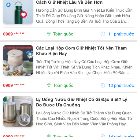
Cách Giữ Nhiệt Lâu Và Bền Hơn
Hướng Dẫn Sử Dụng Bình Giữ Nhiệt Là Kiến Thức Cần
Thiết Để Giúp Đồ Uống Giữ Nóng Hoặc Giữ Lạnh Hiệu
Quả, Đồng Thời Tăng Độ Bền Và Tuổi Thọ Của Sản
Phẩm. Trong Bài Viết Này, Cozycup Sẽ Chia Sẻ Cách Vệ
Sinh Bình Trước Khi Sử Dụng, Cách Dùng Đúng Mỗi...
0909 *** ***
Toàn quốc
11 phút trước
Các Loại Hộp Cơm Giữ Nhiệt Tốt Nên Tham
Khảo Hiện Nay
Trên Thị Trường Hiện Nay Có Các Loại Hộp Cơm Giữ
Nhiệt Tốt Với Thiết Kế Và Dung Tích Khác Nhau, Khiến
Nhiều Người Phân Vân Khi Lựa Chọn. Hiểu Rõ Đặc
Điểm Của Từng Loại Sẽ Giúp Bạn Dễ Dàng Tìm Được
Sản Phẩm Phù Hợp Với Nhu Cầu Sử Dụng Hằng Ngày.
0909 *** ***
Toàn quốc
12 phút trước
1....
Ly Uống Nước Giữ Nhiệt Có Gì Đặc Biệt? Lý
Do Được Ưa Chuộng
Ly Uống Nước Giữ Nhiệt Đã Trở Thành Vật Dụng Quen
Thuộc Của Nhiều Người Trong Cuộc Sống Hiện Đại. Từ
Học Sinh, Sinh Viên Đến Nhân Viên Văn Phòng Hay
Người Thường Xuyên Di Chuyển Đều Có Thể Sử Dụng
Để Mang Theo Đồ Uống Yêu Thích. Vậy Điều Gì Khiến
0909 *** ***
Toàn quốc
14 phút trước