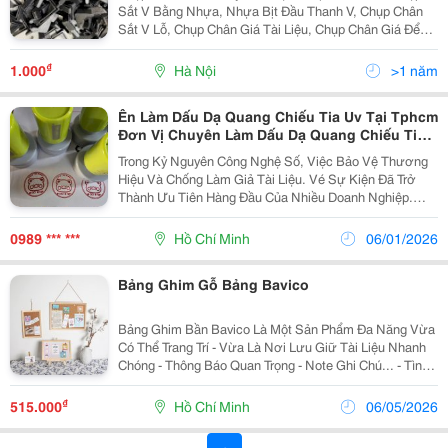
Sắt V Bằng Nhựa, Nhựa Bịt Đầu Thanh V, Chụp Chân
Sắt V Lỗ, Chụp Chân Giá Tài Liệu, Chụp Chân Giá Để
Hàng Chụp Chân Sắt V Có Các Kích Thước: Chân
Nhựa Sắt V 3X3, Chân Nhựa Sắt V 4X4, Chân Nhựa
₫
1.000
Hà Nội
>1 năm
Sắt V...
Ên Làm Dấu Dạ Quang Chiếu Tia Uv Tại Tphcm
Đơn Vị Chuyên Làm Dấu Dạ Quang Chiếu Tia
Uv Tại Tphcm
Trong Kỷ Nguyên Công Nghệ Số, Việc Bảo Vệ Thương
Hiệu Và Chống Làm Giả Tài Liệu. Vé Sự Kiện Đã Trở
Thành Ưu Tiên Hàng Đầu Của Nhiều Doanh Nghiệp.
Bên Cạnh Các Giải Pháp Kỹ Thuật Số, Một Phương
Pháp Truyền Thống Nhưng Được Nâng Cấp Bởi Công
0989 *** ***
Hồ Chí Minh
06/01/2026
Nghệ Hiện...
Bảng Ghim Gỗ Bảng Bavico
Bảng Ghim Bần Bavico Là Một Sản Phẩm Đa Năng Vừa
Có Thể Trang Trí - Vừa Là Nơi Lưu Giữ Tài Liệu Nhanh
Chóng - Thông Báo Quan Trọng - Note Ghi Chú... - Tình
Trạng Bảng: Mới 100%. - Kích Thước: 40X60Cm "Còn
Nhiều Kích Thước Khác Nhau Để Khách Hàng Chọn...
₫
515.000
Hồ Chí Minh
06/05/2026