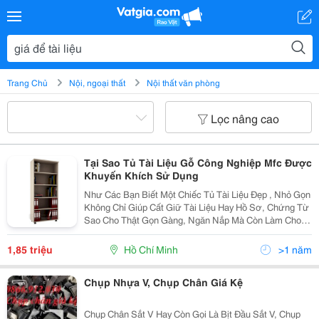
Trang Chủ
Nội, ngoại thất
Nội thất văn phòng
Lọc nâng cao
Tại Sao Tủ Tài Liệu Gỗ Công Nghiệp Mfc Được
Khuyến Khích Sử Dụng
Như Các Bạn Biết Một Chiếc Tủ Tài Liệu Đẹp , Nhỏ Gọn
Không Chỉ Giúp Cất Giữ Tài Liệu Hay Hồ Sơ, Chứng Từ
Sao Cho Thật Gọn Gàng, Ngăn Nắp Mà Còn Làm Cho
Không Gian Của Văn Phòng Bạn Càng Thêm Rộng Rãi
Và Thông Thoáng. Thông Thường Trong Văn Phòng,...
1,85 triệu
Hồ Chí Minh
>1 năm
Chụp Nhựa V, Chụp Chân Giá Kệ
Chụp Chân Sắt V Hay Còn Gọi Là Bịt Đầu Sắt V, Chụp