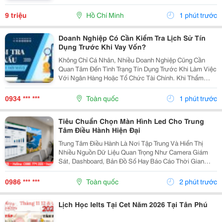
Lớp + Giáo Trình Ielts Có Band Điểm Lộ Trình, Sách
Nước Ngoài Bám Sát + Chia Đều 4 Kỹ...
9 triệu
Hồ Chí Minh
1 phút trước
Doanh Nghiệp Có Cần Kiểm Tra Lịch Sử Tín
Dụng Trước Khi Vay Vốn?
Không Chỉ Cá Nhân, Nhiều Doanh Nghiệp Cũng Cần
Quan Tâm Đến Tình Trạng Tín Dụng Trước Khi Làm Việc
Với Ngân Hàng Hoặc Tổ Chức Tài Chính. Khi Thẩm
Định Hồ Sơ Vay Vốn, Ngoài Báo Cáo Tài Chính Và Tài
Sản Bảo Đảm, Ngân Hàng Còn Xem Xét Lịch Sử Tín
0934 *** ***
Toàn quốc
1 phút trước
Dụng...
Tiêu Chuẩn Chọn Màn Hình Led Cho Trung
Tâm Điều Hành Hiện Đại
Trung Tâm Điều Hành Là Nơi Tập Trung Và Hiển Thị
Nhiều Nguồn Dữ Liệu Quan Trọng Như Camera Giám
Sát, Dashboard, Bản Đồ Số Hay Báo Cáo Thời Gian
Thực. Vì Vậy, Việc Lựa Chọn Màn Hình Led Phù Hợp Sẽ
Ảnh Hưởng Trực Tiếp Đến Hiệu Quả Giám Sát Và Khả
0986 *** ***
Toàn quốc
2 phút trước
Năng...
Lịch Học Ielts Tại Cet Năm 2026 Tại Tân Phú