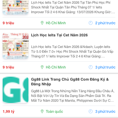
Lịch Học Ielts Tại Cet Năm 2026 Tại Tân Phú Học Phí
Shock Nhất Tại Quận Tân Phú Tháng 07 1/ Ielts
Improver Tối 2 4 6 Khai Giảng: 13/07/2026 Khung Giờ:
18:00 Đến 21:00 Học Phí Ưu Đãi 5% Khi Đăng Ký 2/ Ielts
Basic Tối 3 5 7 Khai...
9 triệu
Hồ Chí Minh
2 phút trước
Lịch Học Ielts Tại Cet Năm 2026
Lịch Học Ielts Tại Cet Năm 2026 &Ndash; Luyện Ielts
Từ 5.0 Đến 7.0+ Học Phí Shock Nhất Tại Quận Gò Vấp
Tháng 07 1/ Ielts Improver Tối 2 4 6 Khai Giảng:
13/07/2026 Khung Giờ: 18:00 Đến 21:00 Học Phí Ưu Đãi
5% Khi Đăng Ký 2/ Ielts...
9 triệu
Hồ Chí Minh
3 phút trước
Gg88 Link Trang Chủ Gg88 Com Đăng Ký &
Đăng Nhập
Gg88 Là Một Trong Những Nền Tảng Hàng Đầu Châu Á,
Nổi Bật Với Uy Tín Và Đa Dạng Sản Phẩm Giải Trí. Ra
Mắt Từ Năm 2020 Tại Manila, Philippines Dưới Sự Cấp
Phép Của Pagcor, Gg88 Đã Thu Hút Hơn 5,2 Triệu
Người Dùng Tại Việt Nam Và Mở Rộng Sang Thái
1,99 tỷ
Toàn quốc
3 phút trước
Lan,...