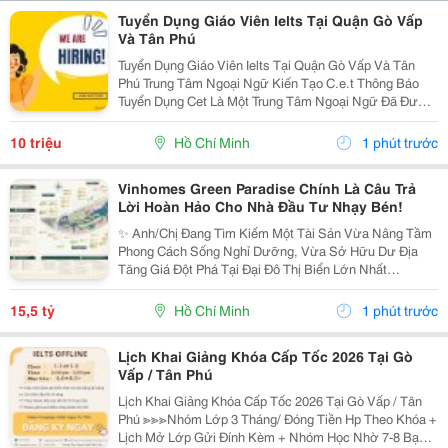
Tuyển Dụng Giáo Viên Ielts Tại Quận Gò Vấp
Và Tân Phú
Tuyển Dụng Giáo Viên Ielts Tại Quận Gò Vấp Và Tân
Phú Trung Tâm Ngoại Ngữ Kiến Tạo C.e.t Thông Báo
Tuyển Dụng Cet Là Một Trung Tâm Ngoại Ngữ Đã Được
Thành Lập 16 Năm Chuyên Về Chương Trình Anh Văn
Học Thuật Ielts &Ndash; Toefl Ibt. Trung Tâm...
10 triệu
Hồ Chí Minh
1 phút trước
Vinhomes Green Paradise Chính Là Câu Trả
Lời Hoàn Hảo Cho Nhà Đầu Tư Nhạy Bén!
✨ Anh/Chị Đang Tìm Kiếm Một Tài Sản Vừa Nâng Tầm
Phong Cách Sống Nghỉ Dưỡng, Vừa Sở Hữu Dư Địa
Tăng Giá Đột Phá Tại Đại Đô Thị Biển Lớn Nhất
Tp.hcm? Sx11-10 - Phân Khu The Haven Bay (Vịnh
Tiên) - Vinhomes Green Paradise Chính Là Câu Trả Lời
15,5 tỷ
Hồ Chí Minh
1 phút trước
Hoàn...
Lịch Khai Giảng Khóa Cấp Tốc 2026 Tại Gò
Vấp / Tân Phú
Lịch Khai Giảng Khóa Cấp Tốc 2026 Tại Gò Vấp / Tân
Phú ≫≫≫Nhóm Lớp 3 Tháng/ Đóng Tiền Hp Theo Khóa +
Lịch Mở Lớp Gửi Đính Kèm + Nhóm Học Nhờ 7-8 Bạn/