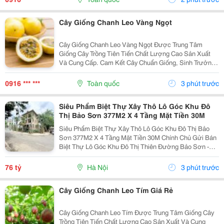
Cây Giống Chanh Leo Vàng Ngọt
Cây Giống Chanh Leo Vàng Ngọt Được Trung Tâm
Giống Cây Trồng Tiên Tiến Chất Lượng Cao Sản Xuất
Và Cung Cấp. Cam Kết Cây Chuẩn Giống, Sinh Trưởng
Khỏe, Chất Lượng Cao. Sđt/ Zalo: 0916.430.455 Đặc
Điểm: Cây Giống Và Trái Chanh Leo Vàng Ngọt Là...
0916 *** ***
Toàn quốc
3 phút trước
Siêu Phẩm Biệt Thự Xây Thô Lô Góc Khu Đô
Thị Bảo Sơn 377M2 X 4 Tầng Mặt Tiền 30M
Siêu Phẩm Biệt Thự Xây Thô Lô Góc Khu Đô Thị Bảo
Sơn 377M2 X 4 Tầng Mặt Tiền 30M Chính Chủ Gửi Bán
Biệt Thự Lô Góc Khu Đô Thị Thiên Đường Bảo Sơn -
Hoài Đức Hn. Diện Tích Đất: 377M&Sup2;. Xây Dựng: 4
Tầng + Hầm. Mặt Tiền Cực Rộng: 30M. Giá...
76 tỷ
Hà Nội
3 phút trước
Cây Giống Chanh Leo Tím Giá Rẻ
Cây Giống Chanh Leo Tím Được Trung Tâm Giống Cây
Trồng Tiên Tiến Chất Lượng Cao Sản Xuất Và Cung