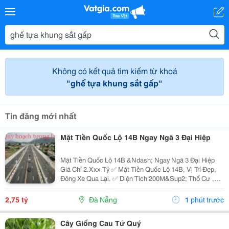
Không có kết quả tìm kiếm từ khoá
"ghế tựa khung sắt gấp"
Tin đăng mới nhất
Mặt Tiền Quốc Lộ 14B Ngay Ngã 3 Đại Hiệp
Mặt Tiền Quốc Lộ 14B &Ndash; Ngay Ngã 3 Đại Hiệp
Giá Chỉ 2.Xxx Tỷ ✅ Mặt Tiền Quốc Lộ 14B, Vị Trí Đẹp,
Đông Xe Qua Lại. ✅ Diện Tích 200M&Sup2; Thổ Cư ,
Ngang 10M . ✅ Đường Lớn, Hành Lang Rộng, Thuận
Tiện Dừng Đỗ Xe. ✅ Khu Vực Sầm Uất, Tiềm Năng
2,75 tỷ
Đà Nẵng
1 phút trước
Kinh...
Cây Giống Cau Tứ Quý