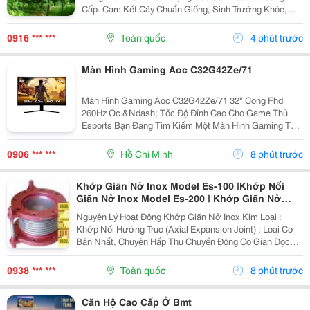
Cấp. Cam Kết Cây Chuẩn Giống, Sinh Trưởng Khỏe,
Chất Lượng Cao. Sđt/ Zalo: 0916.430.455 Đặc Điểm:
Cây Giống Và Trái Chanh Leo Tím Là Giống Cây Ăn...
0916 *** ***
Toàn quốc
4 phút trước
Màn Hình Gaming Aoc C32G42Ze/71
Màn Hình Gaming Aoc C32G42Ze/71 32" Cong Fhd
260Hz Oc &Ndash; Tốc Độ Đỉnh Cao Cho Game Thủ
Esports Bạn Đang Tìm Kiếm Một Màn Hình Gaming Tốc
Độ Cao Để Chinh Phục Mọi Tựa Game Fps? Aoc
C32G42Ze/71 Là Lựa Chọn Đáng Cân Nhắc Với Thiết
0906 *** ***
Hồ Chí Minh
8 phút trước
Kế Cong 32 Inch,...
Khớp Giãn Nở Inox Model Es-100 |Khớp Nối
Giãn Nở Inox Model Es-200 | Khớp Giãn Nở
Inox Chịu Nhiệt Model De-100 |Khớp Giãn Nở
Nguyên Lý Hoạt Động Khớp Giãn Nở Inox Kim Loại :
Kim Loại Model De-200 | Bù Trừ Giãn Nỡ | Khớp
Khớp Nối Hướng Trục (Axial Expansion Joint) : Loại Cơ
Co
Bản Nhất, Chuyên Hấp Thụ Chuyển Động Co Giãn Dọc
Giãn|Khopgiannoinox|Khopnoimem|Khopnoime
Theo Trục Thẳng Của Đường Ống. Khớp Nối Góc
(Angular Expansion Joint) : Cho Phép Bẻ Góc Hoặc...
0938 *** ***
Toàn quốc
8 phút trước
Căn Hộ Cao Cấp Ở Bmt