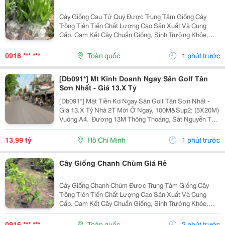
Cây Giống Cau Tứ Quý Được Trung Tâm Giống Cây
Trồng Tiên Tiến Chất Lượng Cao Sản Xuất Và Cung
Cấp. Cam Kết Cây Chuẩn Giống, Sinh Trưởng Khỏe,
Chất Lượng Cao. Sđt/ Zalo: 0916.430.455 Đặc Điểm:
Cây Giống Và Trái Cau Tứ Quý Là Giống Cau Được...
0916 *** ***
Toàn quốc
1 phút trước
[Db091*] Mt Kinh Doanh Ngay Sân Golf Tân
Sơn Nhất - Giá 13.X Tỷ
[Db091*] Mặt Tiền Kd Ngay Sân Golf Tân Sơn Nhất -
Giá 13.X Tỷ Nhà 2T Mới Ở Ngay, 100M&Sup2; (5X20M)
Vuông A4. ️ Đường 13M Thông Thoáng, Sát Nguyễn Tư
Giản. ✨ Vị Trí Đắc Địa, Kd Sầm Uất. Liên Hệ Ngay Để
Xem Nhà Trực Tiếp!
13,99 tỷ
Hồ Chí Minh
1 phút trước
Cây Giống Chanh Chùm Giá Rẻ
Cây Giống Chanh Chùm Được Trung Tâm Giống Cây
Trồng Tiên Tiến Chất Lượng Cao Sản Xuất Và Cung
Cấp. Cam Kết Cây Chuẩn Giống, Sinh Trưởng Khỏe,
Chất Lượng Cao. Sđt/ Zalo: 0916.430.455 Đặc Điểm:
Cây Giống Và Trái Chanh Chùm Là Giống Cây Ăn Quả...
0916 *** ***
Toàn quốc
2 phút trước