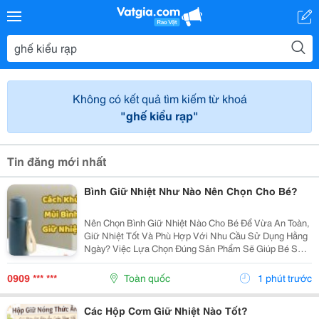
Không có kết quả tìm kiếm từ khoá
"ghế kiểu rạp"
Tin đăng mới nhất
Bình Giữ Nhiệt Như Nào Nên Chọn Cho Bé?
Nên Chọn Bình Giữ Nhiệt Nào Cho Bé Để Vừa An Toàn,
Giữ Nhiệt Tốt Và Phù Hợp Với Nhu Cầu Sử Dụng Hằng
Ngày? Việc Lựa Chọn Đúng Sản Phẩm Sẽ Giúp Bé Sử
Dụng Thuận Tiện Hơn Và Cha Mẹ Cũng Yên Tâm Hơn.
Cùng Khám Phá 7 Tiêu Chí Quan Trọng Ngay Dưới Đây
0909 *** ***
Toàn quốc
1 phút trước
Để...
Các Hộp Cơm Giữ Nhiệt Nào Tốt?