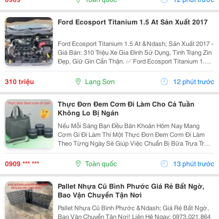
Đơn...
Ford Ecosport Titanium 1.5 At Sản Xuất 2017
Ford Ecosport Titanium 1.5 At &Ndash; Sản Xuất 2017 -
Giá Bán: 310 Triệu Xe Gia Đình Sử Dụng, Tình Trạng Zin
Đẹp, Giữ Gìn Cẩn Thận. ✅ Ford Ecosport Titanium 1.5L
&Ndash; Số Tự Động ✅ Sản Xuất Năm 2017 ✅ Xe Zin
Nguyên Bản ✅ Không Đâm Đụng ✅...
310 triệu
Lạng Sơn
12 phút trước
Thực Đơn Đem Cơm Đi Làm Cho Cả Tuần
Không Lo Bị Ngán
Nếu Mỗi Sáng Bạn Đều Băn Khoăn Hôm Nay Mang
Cơm Gì Đi Làm Thì Một Thực Đơn Đem Cơm Đi Làm
Theo Từng Ngày Sẽ Giúp Việc Chuẩn Bị Bữa Trưa Trở
Nên Đơn Giản Hơn. Dưới Đây Là Những Gợi Ý Dễ Áp
Dụng, Vừa Ngon Miệng Vừa Đủ Dinh Dưỡng. 1. Thực
0909 *** ***
Toàn quốc
13 phút trước
Đơn Đem Cơm...
Pallet Nhựa Cũ Bình Phước Giá Rẻ Bất Ngờ,
Bao Vận Chuyển Tận Nơi
Pallet Nhựa Cũ Bình Phước &Ndash; Giá Rẻ Bất Ngờ,
Bao Vận Chuyển Tận Nơi! Liên Hệ Ngay: 0973.021.864