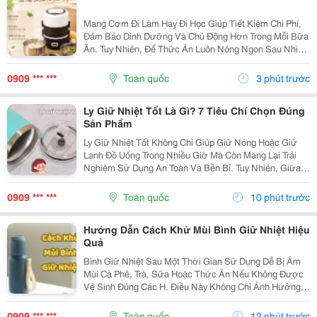
Mang Cơm Đi Làm Hay Đi Học Giúp Tiết Kiệm Chi Phí,
Đảm Bảo Dinh Dưỡng Và Chủ Động Hơn Trong Mỗi Bữa
Ăn. Tuy Nhiên, Để Thức Ăn Luôn Nóng Ngon Sau Nhiều
Giờ, Việc Lựa Chọn Một Chiếc Hộp Cơm Giữ Nhiệt Nào
Tốt Là Điều Rất Quan Trọng. Bài Viết Dưới Đây Sẽ...
0909 *** ***
Toàn quốc
3 phút trước
Ly Giữ Nhiệt Tốt Là Gì? 7 Tiêu Chí Chọn Đúng
Sản Phẩm
Ly Giữ Nhiệt Tốt Không Chỉ Giúp Giữ Nóng Hoặc Giữ
Lạnh Đồ Uống Trong Nhiều Giờ Mà Còn Mang Lại Trải
Nghiệm Sử Dụng An Toàn Và Bền Bỉ. Tuy Nhiên, Giữa
Hàng Trăm Mẫu Mã Trên Thị Trường, Không Phải Sản
Phẩm Nào Cũng Đáp Ứng Được Chất Lượng Như Mong
0909 *** ***
Toàn quốc
10 phút trước
Đợi....
Hướng Dẫn Cách Khử Mùi Bình Giữ Nhiệt Hiệu
Quả
Bình Giữ Nhiệt Sau Một Thời Gian Sử Dụng Dễ Bị Ám
Mùi Cà Phê, Trà, Sữa Hoặc Thức Ăn Nếu Không Được
Vệ Sinh Đúng Các H. Điều Này Không Chỉ Ảnh Hưởng
Đến Hương Vị Đồ Uống Mà Còn Gây Mất Vệ Sinh. Hãy
Cùng Tìm Hiểu Những Cách Khử Mùi Bình Giữ Nhiệt
0909 *** ***
Toàn quốc
12 phút trước