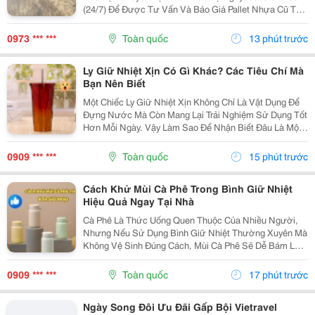
(24/7) Để Được Tư Vấn Và Báo Giá Pallet Nhựa Cũ Tại
Bình Phước! Kho Xưởng Đang Cần Pallet? Đừng Vội
Mua Pallet Mới Cho &Ldquo;Đau Ví&Rdquo; Nha!...
0973 *** ***
Toàn quốc
13 phút trước
Ly Giữ Nhiệt Xịn Có Gì Khác? Các Tiêu Chí Mà
Bạn Nên Biết
Một Chiếc Ly Giữ Nhiệt Xịn Không Chỉ Là Vật Dụng Để
Đựng Nước Mà Còn Mang Lại Trải Nghiệm Sử Dụng Tốt
Hơn Mỗi Ngày. Vậy Làm Sao Để Nhận Biết Đâu Là Một
Chiếc Ly Giữ Nhiệt Xịn Đáng Để Đầu Tư? Hãy Cùng
Cozycup Tìm Hiểu Trong Bài Viết Dưới Đây. 1. Thế...
0909 *** ***
Toàn quốc
15 phút trước
Cách Khử Mùi Cà Phê Trong Bình Giữ Nhiệt
Hiệu Quả Ngay Tại Nhà
Cà Phê Là Thức Uống Quen Thuộc Của Nhiều Người,
Nhưng Nếu Sử Dụng Bình Giữ Nhiệt Thường Xuyên Mà
Không Vệ Sinh Đúng Cách, Mùi Cà Phê Sẽ Dễ Bám Lại
Bên Trong Bình. Điều Này Không Chỉ Ảnh Hưởng Đến
Hương Vị Của Những Loại Đồ Uống Khác Mà Còn Tạo
0909 *** ***
Toàn quốc
17 phút trước
Điều...
Ngày Song Đôi Ưu Đãi Gấp Bội Vietravel