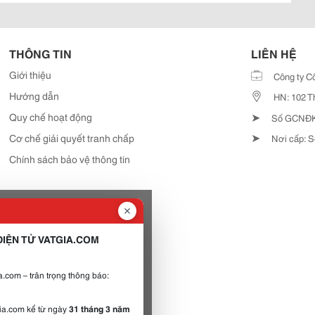
THÔNG TIN
LIÊN HỆ
Giới thiệu
Công ty C
Hướng dẫn
HN: 102 T
➤
Quy chế hoạt động
Số GCNĐKD
➤
Cơ chế giải quyết tranh chấp
Nơi cấp: S
Chính sách bảo vệ thông tin
IỆN TỬ VATGIA.COM
.com – trân trọng thông báo:
gia.com kể từ ngày
31 tháng 3 năm