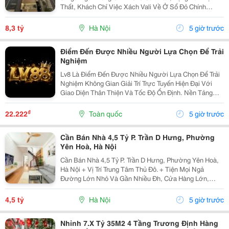
Thất, Khách Chỉ Việc Xách Vali Về Ở Sổ Đỏ Chính
Chủ(Nói Không Với Quy Hoạch) Mr Cường 0936161345
8,3 tỷ
Hà Nội
5 giờ trước
Điểm Đến Được Nhiều Người Lựa Chọn Để Trải
Nghiệm
Lv8 Là Điểm Đến Được Nhiều Người Lựa Chọn Để Trải
Nghiệm Không Gian Giải Trí Trực Tuyến Hiện Đại Với
Giao Diện Thân Thiện Và Tốc Độ Ổn Định. Nền Tảng
Cung Cấp Đa Dạng Trò Chơi, Cập Nhật Thường Xuyên,
Hỗ Trợ Trên Nhiều Thiết Bị Và Mang Đến Trải Nghiệm...
₫
22.222
Toàn quốc
5 giờ trước
Cần Bán Nhà 4,5 Tỷ P. Trần D Hưng, Phường
Yên Hoà, Hà Nội
Cần Bán Nhà 4,5 Tỷ P. Trần D Hưng, Phường Yên Hoà,
Hà Nội + Vị Trí Trung Tâm Thủ Đô. + Tiện Mọi Ngả
Đường Lớn Nhỏ Và Gần Nhiều Đh, Cửa Hàng Lớn,
V.v... + Diện Tích Gia Đình Sử Dụng Tất Được Là 95 M2.
+ Ô-Tô Vào Cửa, Nhà Có 2 Tầng. + Sổ Đỏ Chính...
4,5 tỷ
Hà Nội
5 giờ trước
Nhỉnh 7.X Tỷ 35M2 4 Tầng Trương Định Hàng