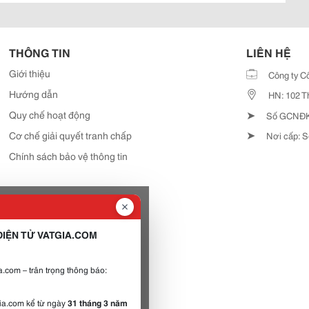
THÔNG TIN
LIÊN HỆ
Giới thiệu
Công ty C
Hướng dẫn
HN: 102 T
➤
Quy chế hoạt động
Số GCNĐKD
➤
Cơ chế giải quyết tranh chấp
Nơi cấp: S
Chính sách bảo vệ thông tin
IỆN TỬ VATGIA.COM
.com – trân trọng thông báo:
gia.com kể từ ngày
31 tháng 3 năm