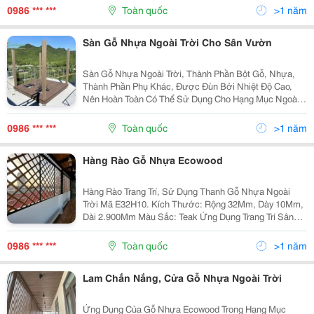
Ưu Nhất. Với Xu Hướng Hiện Nay, Gỗ Tự Nhiên Ngày...
0986 *** ***
Toàn quốc
>1 năm
Sàn Gỗ Nhựa Ngoài Trời Cho Sân Vườn
Sàn Gỗ Nhựa Ngoài Trời, Thành Phần Bột Gỗ, Nhựa,
Thành Phần Phụ Khác, Được Đùn Bởi Nhiệt Độ Cao,
Nên Hoàn Toàn Có Thể Sử Dụng Cho Hạng Mục Ngoài
Trời, Không Lo Mối Mọt, Mục Nát. Ứng Dụng Lát Sàn
Sân Vườn, Bể Bơi, Ốp Chậu Cây, Bồn Hoa, Làm
0986 *** ***
Toàn quốc
>1 năm
Hàng...
Hàng Rào Gỗ Nhựa Ecowood
Hàng Rào Trang Trí, Sử Dụng Thanh Gỗ Nhựa Ngoài
Trời Mã E32H10. Kích Thước: Rộng 32Mm, Dày 10Mm,
Dài 2.900Mm Màu Sắc: Teak Ứng Dụng Trang Trí Sân
Vườn
0986 *** ***
Toàn quốc
>1 năm
Lam Chắn Nắng, Cửa Gỗ Nhựa Ngoài Trời
Ứng Dụng Của Gỗ Nhựa Ecowood Trong Hạng Mục