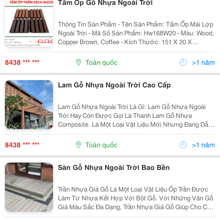
Tấm Ốp Gỗ Nhựa Ngoài Trời
Thông Tin Sản Phẩm - Tên Sản Phẩm: Tấm Ốp Mái Lợp
Ngoài Trời - Mã Số Sản Phẩm: Hw168W20 - Màu: Wood,
Copper Brown, Coffee - Kích Thước: 151 X 20 X
2900Mm - Ứng Dụng: Lợp Mái Nhà, Mái Chòi Nghỉ Gỗ,
Ốp Vách Tường - Bảo Hành: 10 Năm - Thời...
8438 *** ***
Toàn quốc
>1 năm
Lam Gỗ Nhựa Ngoài Trời Cao Cấp
Lam Gỗ Nhựa Ngoài Trời Là Gì: Lam Gỗ Nhựa Ngoài
Trời Hay Còn Được Gọi Là Thanh Lam Gỗ Nhựa
Composite. Là Một Loại Vật Liệu Mới Nhưng Đang Dẫn
Đầu Xu Hướng Vật Liệu Hiện Nay. Thanh Lam Gỗ Nhựa
Composite Được Sản Xuất Từ Hỗn Hợp Bột Gỗ, Bột
8438 *** ***
Toàn quốc
>1 năm
Nhựa...
Sàn Gỗ Nhựa Ngoài Trời Bao Bền
Trần Nhựa Giả Gỗ Là Một Loại Vật Liệu Ốp Trần Được
Làm Từ Nhựa Kết Hợp Với Bột Gỗ. Với Những Vân Gỗ
Giả Màu Sắc Đa Dạng, Trần Nhựa Giả Gỗ Giúp Cho Căn
Phòng Của Bạn Trở Nên Sang Trọng Hơn. Bên Cạnh Đó,