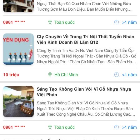
Ngoại Thất Bạn Đã Quá Nhàm Chán Với Những Bức
Tường Sơn Màu Đơn Điệu. Bạn Muốn Biến Những
Những Bức Tường Trở Nên Độc Đáo Và Ấn Tượng. Sử
Dụng Ốp Tường Gỗ Nhựa Ngoài Trời Sẽ Mang Đến Cho
0961 *** ***
Toàn quốc
>1 năm
Bạn...
Cty Chuyên Về Trang Trí Nội Thất Tuyển Nhân
Viên Kinh Doanh Đi Làm Q12
Công Ty Tnhh Tm Va Dv Nc Viet Nam Công Ty Tấm Ốp
Tường Trang Trí Nội Ngoại Thất - Sàn Nhựa Giả Gỗ - Gỗ
Nhựa Ngoài Trời - Thảm Cỏ Nhân Tạo - Sản Phẩm Hót
Dễ Bán. Mở Rộng Quy Mô Bên Mình Cần Tuyển Dụng
Nvkd Đi Làm Luôn Số Lượng: 5 Sales (...
10 triệu
Hồ Chí Minh
>1 năm
Sáng Tạo Không Gian Với Vỉ Gỗ Nhựa Nhựa
Việt Pháp
Sáng Tạo Không Gian Với Vỉ Gỗ Nhựa Vỉ Gỗ Nhựa
Ngoài Trời Nhựa Việt Pháp Có Kích Thước Được Sản
Xuất Theo Công Nghệ Châu Âu, Có Chất Lượng Cao,
Với Kích Thước Vừa Phải Được Sử Dụng Rộng Rãi
Trong Việc Trang Trí Không Gian Ngoại Thất. Cấu...
0961 *** ***
Toàn quốc
>1 năm