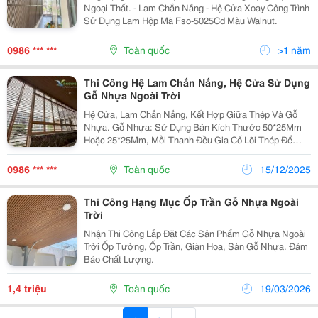
Ngoại Thất. - Lam Chắn Nắng - Hệ Cửa Xoay Công Trình
Sử Dụng Lam Hộp Mã Fso-5025Cd Màu Walnut.
0986 *** ***
Toàn quốc
>1 năm
Thi Công Hệ Lam Chắn Nắng, Hệ Cửa Sử Dụng
Gỗ Nhựa Ngoài Trời
Hệ Cửa, Lam Chắn Nắng, Kết Hợp Giữa Thép Và Gỗ
Nhựa. Gỗ Nhựa: Sử Dụng Bản Kích Thước 50*25Mm
Hoặc 25*25Mm, Mỗi Thanh Đều Gia Cố Lõi Thép Để
Tăng Độ Cứng. Khoảng Cách Giữa Các Thanh Gỗ 25-
30Mm, Đảm Bảo Tính Thẩm Mỹ Và Cản 1 Phần Ánh
0986 *** ***
Toàn quốc
15/12/2025
Sáng.
Thi Công Hạng Mục Ốp Trần Gỗ Nhựa Ngoài
Trời
Nhận Thi Công Lắp Đặt Các Sản Phẩm Gỗ Nhựa Ngoài
Trời Ốp Tường, Ốp Trần, Giàn Hoa, Sàn Gỗ Nhựa. Đảm
Bảo Chất Lượng.
1,4 triệu
Toàn quốc
19/03/2026