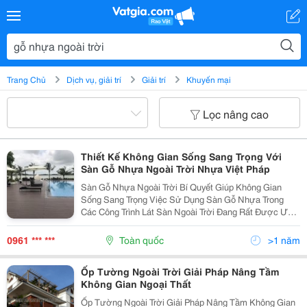
Trang Chủ
Dịch vụ, giải trí
Giải trí
Khuyến mại
Lọc nâng cao
Thiết Kế Không Gian Sống Sang Trọng Với
Sàn Gỗ Nhựa Ngoài Trời Nhựa Việt Pháp
Sàn Gỗ Nhựa Ngoài Trời Bí Quyết Giúp Không Gian
Sống Sang Trọng Việc Sử Dụng Sàn Gỗ Nhựa Trong
Các Công Trình Lát Sàn Ngoài Trời Đang Rất Được Ưa
Chuộng Và Sử Dụng Rộng Rãi. Với Giá Trị Thẩm Mĩ
Cao, Sàn Gỗ Nhựa Ngoài Trời Giúp Nâng Cấp...
0961 *** ***
Toàn quốc
>1 năm
Ốp Tường Ngoài Trời Giải Pháp Nâng Tầm
Không Gian Ngoại Thất
Ốp Tường Ngoài Trời Giải Pháp Nâng Tầm Không Gian