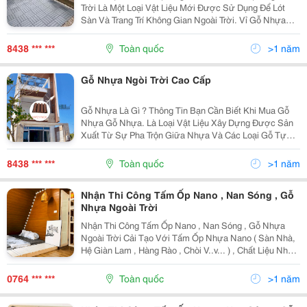
Trời Là Một Loại Vật Liệu Mới Được Sử Dụng Để Lót
Sàn Và Trang Trí Không Gian Ngoài Trời. Vỉ Gỗ Nhựa
Ngoài Trời Được Làm Từ Nhựa Tổng Hợp Và Gỗ Nhựa
Composite, Có Khả Năng Chống Thấm Và Chống Mối...
8438 *** ***
Toàn quốc
>1 năm
Gỗ Nhựa Ngòi Trời Cao Cấp
Gỗ Nhựa Là Gì ? Thông Tin Bạn Cần Biết Khi Mua Gỗ
Nhựa Gỗ Nhựa. Là Loại Vật Liệu Xây Dựng Được Sản
Xuất Từ Sự Pha Trộn Giữa Nhựa Và Các Loại Gỗ Tự
Nhiên. Với Độ Bền Cao, Khả Năng Chống Mối Mọt Và
Chống Tia Uv, Gỗ Nhựa Ngoài Trời Đã Trở Thành Lựa...
8438 *** ***
Toàn quốc
>1 năm
Nhận Thi Công Tấm Ốp Nano , Nan Sóng , Gỗ
Nhựa Ngoài Trời
Nhận Thi Công Tấm Ốp Nano , Nan Sóng , Gỗ Nhựa
Ngoài Trời Cải Tạo Với Tấm Ốp Nhựa Nano ( Sàn Nhà,
Hệ Giàn Lam , Hàng Rào , Chòi V..v... ) , Chất Liệu Nhựa
Composite Là Một Trong Những Giải Pháp Tuyệt Vời
Cho Không Gian Nội - Ngoại Thất Hiện Đại. ...
0764 *** ***
Toàn quốc
>1 năm