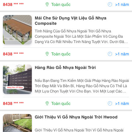
Vật Liệu Này Còn Có Khả Năng Chống Chịu Mối Mọt,...
8438 *** ***
Toàn quốc
>1 năm
Mái Che Sử Dụng Vật Liệu Gỗ Nhựa
Composite
Tính Năng Của Gỗ Nhựa Ngoài Trời Gỗ Nhựa
Composite Ngoài Trời Là Một Sản Phẩm Vô Cùng Đa
Dạng Và Có Rất Nhiều Tính Năng Tuyệt Vời. Dưới Đây
Là Một Số Tính Năng Của Gỗ Nhựa Composite: Độ Bền
Cao Gỗ Nhựa Ngoài Trời Có Độ Bền Cao, Không Bị Mục
8438 *** ***
Toàn quốc
>1 năm
Nát...
Hàng Rào Gỗ Nhựa Ngoài Trời
Nếu Bạn Đang Tìm Kiếm Một Giải Pháp Hàng Rào Ngoài
Trời Đẹp Mắt Và Bền Bỉ, Hàng Rào Gỗ Nhựa Có Thể Là
Một Lựa Chọn Tuyệt Vời Cho Bạn. Với Một Loạt Các
Mẫu Mã Và Kiểu Dáng Khác Nhau, Hàng Rào Gỗ Nhựa
Có Thể Phù Hợp Với Nhiều Loại Kiến Trúc Và Phong...
8438 *** ***
Toàn quốc
>1 năm
Giới Thiệu Vỉ Gỗ Nhựa Ngoài Trời Hwood
Giới Thiệu Vỉ Gỗ Nhựa Ngoài Trời Vỉ Gỗ Nhựa Ngoài