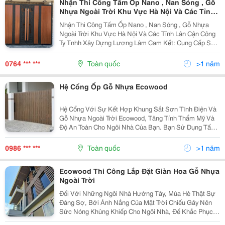
Nhận Thi Công Tấm Ốp Nano , Nan Sóng , Gỗ
Nhựa Ngoài Trời Khu Vực Hà Nội Và Các Tỉnh
Lân Cận
Nhận Thi Công Tấm Ốp Nano , Nan Sóng , Gỗ Nhựa
Ngoài Trời Khu Vực Hà Nội Và Các Tỉnh Lân Cận Công
Ty Tnhh Xây Dựng Lương Lâm Cam Kết: Cung Cấp Sản
Phẩm Chính Hãng, Chất Lượng Cao Giá Cả Cạnh Tranh.
Uy Tín, Đảm Bảo Chất Lượng Với Mức Giá Rất...
0764 *** ***
Toàn quốc
>1 năm
Hệ Cổng Ốp Gỗ Nhựa Ecowood
Hệ Cổng Với Sự Kết Hợp Khung Sắt Sơn Tĩnh Điện Và
Gỗ Nhựa Ngoài Trời Ecowood, Tăng Tính Thẩm Mỹ Và
Độ An Toàn Cho Ngôi Nhà Của Bạn. Bạn Sử Dụng Tấm
Ốp Phẳng Hoặc Nan Sóng Để Ốp 2 Mặt Cổng, Hoặc Có
Thể Sử Dụng Bản Thanh Đa Năng. Gỗ Nhựa Ecowood
0986 *** ***
Toàn quốc
>1 năm
Độ...
Ecowood Thi Công Lắp Đặt Giàn Hoa Gỗ Nhựa
Ngoài Trời
Đối Với Những Ngôi Nhà Hướng Tây, Mùa Hè Thật Sự
Đáng Sợ, Bởi Ánh Nắng Của Mặt Trời Chiếu Gây Nên
Sức Nóng Khủng Khiếp Cho Ngôi Nhà, Để Khắc Phục
Điều Này, Hệ Lam Chắn Nắng Chính Là Giải Pháp Tối