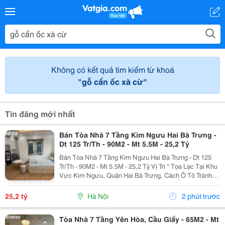
Không có kết quả tìm kiếm từ khoá
"gỗ cẩn ốc xà cừ"
Tin đăng mới nhất
Bán Tòa Nhà 7 Tầng Kim Ngưu Hai Bà Trưng -
Dt 125 Tr/Th - 90M2 - Mt 5.5M - 25,2 Tỷ
Bán Tòa Nhà 7 Tầng Kim Ngưu Hai Bà Trưng - Dt 125
Tr/Th - 90M2 - Mt 5.5M - 25,2 Tỷ Vị Trí * Tọa Lạc Tại Khu
Vực Kim Ngưu, Quận Hai Bà Trưng, Cách Ô Tô Tránh
Chỉ Khoảng 20M. * Kết Nối Thuận Tiện Kim Ngưu, Minh
Khai, Tam Trinh Và Khu Đô Thị...
25,2 tỷ
Hà Nội
2 phút trước
Tòa Nhà 7 Tầng Yên Hòa, Cầu Giấy - 65M2 - Mt