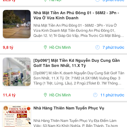
Nhà Mặt Tiền An Phú Đông 01 - 56M2 - 3Pn -
Vừa Ở Vừa Kinh Doanh
Nhà Mặt Tiền An Phú Đông 01 - 56M2 - 3Pn - Vừa Ở
Vừa Kinh Doanh Mặt Tiền Đường An Phú Đông 01,
Quận 12. Vị Trí Giáp Gò Vấp, Phía Trước Có Mặt Bằng
Thuận Tiện Kinh Doanh. - Diện Tích: 56M2, Ngang 4M,
Dài 14M. - Kết Cấu: 1 Trệt, 1 Lửng, 1 Lầu, Sân...
9,8 tỷ
Hồ Chí Minh
7 phút trước
[Dp096*] Mặt Tiền Kd Nguyễn Duy Cung Gần
Golf Tân Sơn Nhất, 11.X Tỷ
[Dp096*] M.tiền K.doanh Nguyễn Duy Cung Sát Golf Tân
Sơn Nhất, 11.X Tỷ ️ Dt: 71M2 (4.5X19M) Vuông Đẹp ️ 3
Tầng (1 Trệt, Lửng, Lầu), 2 P.ngủ 2Tolet Đ. 7M Thông
Kinh Doanh Đỉnh ✨ Nhà Đẹp Ở Ngay Liên Hệ Gọi Điện
Nhận Thêm Thông Tin!
11,4 tỷ
Hồ Chí Minh
11 phút trước
Nhà Hàng Thiên Nam Tuyển Phục Vụ
Nhà Hàng Thiên Nam Tuyển Phục Vụ Địa Điểm Làm
Việc: 53 Nam Kỳ Khởi Nghĩa, P. Bến Thành, Tp.hcm