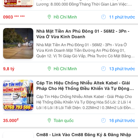
Lương: 8.000.000 Đồng/Tháng Thời Gian Làm Việc:
&Bull; Full-Time: 12:00 &Ndash; 21:00 (8 Tiếng) &Bull;
Hoặc Part-Time: 4 Tiếng (Theo Sự Sắp Xếp...
0903 *** ***
Hồ Chí Minh
11 phút trước
Nhà Mặt Tiền An Phú Đông 01 - 56M2 - 3Pn -
Vừa Ở Vừa Kinh Doanh
Nhà Mặt Tiền An Phú Đông 01 - 56M2 - 3Pn - Vừa Ở
Vừa Kinh Doanh Mặt Tiền Đường An Phú Đông 01,
Quận 12. Vị Trí Giáp Gò Vấp, Phía Trước Có Mặt Bằng
Thuận Tiện Kinh Doanh. - Diện Tích: 56M2, Ngang 4M,
Dài 14M. - Kết Cấu: 1 Trệt, 1 Lửng, 1 Lầu, Sân...
9,8 tỷ
Hồ Chí Minh
13 phút trước
Cáp Tín Hiệu Chống Nhiễu Altek Kabel - Giải
Pháp Cho Hệ Thống Điều Khiển Và Tự Động
Hóa
Cáp Tín Hiệu Chống Nhiễu Altek Kabel - Giải Pháp Cho
Hệ Thống Điều Khiển Và Tự Động Hóa Số Lõi: 2 Lõi | 4
Lõi | 6 Lõi | 8 Lõi Tiết Diện: 0.22Mm2 | 0.3Mm2 Lõi Đồng
100% Có Xi Mạ Chống Oxi Hóa Lưới Dệt Đồng Đan Có
Xi Mạ Chống...
₫
35.000
Toàn quốc
16 phút trước
Cm88 - Link Vào Cm88 Đăng Ký & Đăng Nhập