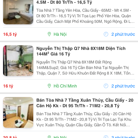
4.5M - Dt 80 Tr/Th - 16,5 Tỷ
Tòa Nhà 7 Tầng Yên Hòa, Cầu Giấy - 65M2 - Mt 4.5M -
Dt 80 Tr/Th - 16,5 Tỷ Vị Trí Tọa Lạc Phố Yên Hòa, Quận
Cầu Giấy, Cách Mặt Phố Khoảng 50M, Ngõ Rộng, Đi Lại
Thuận Tiện. Kết Nối Nhanh Các Tuyến Yên Hòa, Trung
Kính Và Khu Vực Trung Tâm Cầu...
16,5 tỷ
Hà Nội
2 phút trước
Nguyễn Thị Thập Q7 Nhà 8X18M Diện Tích
144M² Giá 16 Tỷ
Nguyễn Thị Thập Q7 Nhà 8X18M Đất Rộng
144M&Sup2; Giá 16 Tỷ Cần Bán Nhà Tại Nguyễn Thị
Thập, Quận 7, Sở Hữu Khuôn Đất Rộng 8 X 18M, Tổng
Diện Tích 144M&Sup2;. Lợi Thế Nổi Bật Là Ngang 8M,
Phù Hợp Với Khách Hàng Đang Tìm Kiếm Tài Sản Có
16 tỷ
Hồ Chí Minh
2 phút trước
Mặt Tiền Rộng...
Bán Tòa Nhà 7 Tầng Xuân Thủy, Cầu Giấy - 20
Căn Hộ Kk - Dt 95 Tr/Th - 71M2 - 20,8 Tỷ
Bán Tòa Nhà 7 Tầng Xuân Thủy, Cầu Giấy - 20 Căn Hộ
Kk - Dt 95 Tr/Th - 71M2 - 20,8 Tỷ Vị Trí Tọa Lạc Tại Khu
Vực Xuân Thủy, Quận Cầu Giấy, Gần Ô Tô. Kết Nối
Thuận Tiện Xuân Thủy, Phạm Hùng, Hồ Tùng Mậu Và
Phạm Văn Đồng. Gần Đại Học Quốc...
20,8 tỷ
Hà Nội
3 phút trước