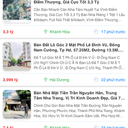
Điềm Thượng, Giá Cực Tốt 3,3 Tỷ
Cần Bán Nhanh Căn Nhà Tâm Huyết Tại Vĩnh Điềm
Thượng, Giá Cực Tốt 3,3 Tỷ Bán Nhà Riêng 1 Trệt 1 Lầu
&Ndash; Full Nội Thất &Ndash; Vĩnh Điềm Thượng
&Ndash; Gần 23/10 Vị Trí: Thôn Vĩnh Điềm Thượng,
Cách Đường 23/10 Chỉ 50M Hẻm Thông Thoáng, Kết...
3,3 tỷ
Khánh Hòa
17 phút trước
Bán Đất Lô Góc 2 Mặt Phố Lê Đình Vũ, Đông
Nam Cường, Tp Hd, 57.25M2, Đường 13.5M,
3.X Tỷ
Đấ T Lô Góc M Ặ T Ph Ố Lê Đ Ình V Ũ - Đ Ông Nam C
Ườ Ng!!! Chính Ch Ủ C Ầ N Bán Lô Đấ T Góc 2 M Ặ T
Ph Ố Lê Đ Ình V Ũ , Đ Ông Nam C Ườ Ng, Thành Ph Ố H
Ả I D Ươ Ng - Di Ệ N Tích 57.25M2, H Ướ Ng Tây, Tây B
Ắ C - M Ặ T Ti Ề N C Ự C R Ộ Ng -...
3,999 tỷ
Hải Dương
22 phút trước
Bán Nhà Mặt Tiền Trần Nguyên Hãn, Trung
Tâm Nha Trang, Vị Trí Kinh Doanh Đẹp, Giá 7,4
Tỷ
Chính Chủ Gửi Bán Nhà Mặt Tiền Đường Trần Nguyên
Hãn, Phường Phước Hòa, Thành Phố Nha Trang, Khánh
Hòa, Sở Hữu Vị Trí Kinh Doanh Sầm Uất, Phù Hợp Mở
Cửa Hàng, Văn Phòng, Showroom Hoặc Đầu Tư Cho
Thuê Lâu Dài. Thông Tin Chi Tiết. - Địa Chỉ: Số...
7,4 tỷ
Khánh Hòa
24 phút trước