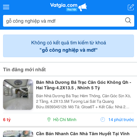
Không có kết quả tìm kiếm từ khoá
"gỗ công nghiệp và mdf"
Tin đăng mới nhất
Bán Nhà Dương Bá Trạc Căn Góc Không Qh -
Hai Tầng-4.2X13.5 , Nhỉnh 5 Tỷ
Bán Nhà Dương Bá Trạc Hẻm Thông, Căn Góc Sịn Xò,
2 Tầng, 4.2X13.5M Tương Lai Sát Tạ Quang
Bửu.0939345129. Mô Tả: Gtoa6T + Kết Cấu: Nhà 2
Tầng Btct Kiên Cố, 2 Phòng. + Vị Trí: Ngay Dương Bá
Trạc Thông Tạ Quang Bửu, Âu Dương Lân, Nguyễn Thị
6 tỷ
Hồ Chí Minh
14 phút trước
Tần, Dạ...
Cần Bán Nhanh Căn Nhà Tâm Huyết Tại Vĩnh