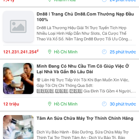
Dn88 | Trang Chủ Dn88.Com Thưởng Nạp Đầu
100%
Dn88 Là Thương Hiệu Giải Trí Trực Tuyến Tích Hợp
Nhiều Loại Hình Hấp Dẫn Như Slots, Cá Cược Thể
Thao Và Xổ Số. Nền Tảng Dn88 Được Tối Ưu Công
Nghệ, Bảo Mật Cao, Nạp Rút Nhanh Và Hỗ Trợ Tốt Trên
Pc Lẫn Điện Thoại Di Động. Website:
₫
121.231.241.254
Hồ Chí Minh
25 phút trước
Https://Dn88C.com/...
Mình Đang Có Nhu Cầu Tìm Cô Giúp Việc Ở
Lại Nhà Và Gắn Bó Lâu Dài
☎️ Liên Hệ Trực Tiếp Với Tôi Khi Bạn Muốn Xin Việc,
Gặp Tôi Chị Chi Thông Qua Sđt:
0️⃣9️⃣4️⃣9️⃣.2️⃣6️⃣0️⃣.7️⃣5️⃣0️⃣ Gia Đình Tôi Gồm 4 Người, 2
Vợ Chồng 2 Con Nhỏ, Bé Lớn 9 Tuổi Đã Đi Học Có Ba
Mẹ Đưa Rước, Bé Nhỏ 1 Tuổi. Nhà Thì Chỉ Có 1 Lầu.
12 triệu
Hồ Chí Minh
30 phút trước
Tôi...
Tâm An Sửa Chữa Máy Trợ Thính Chính Hãng
Dịch Vụ Bảo Hành - Bảo Dưỡng, Sửa Chữa Máy Trợ
Thính Tại Trợ Thính Tâm An - Dịch Vụ Bảo Trì, Bảo