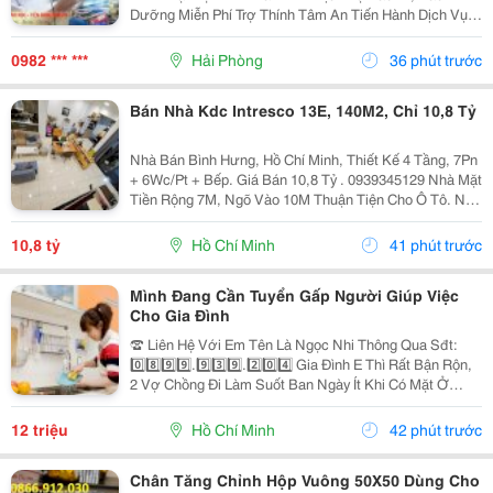
Dưỡng Miễn Phí Trợ Thính Tâm An Tiến Hành Dịch Vụ
Bảo Dưỡng, Vệ Sinh Sấy Khô Máy Trợ Thính Định Kì 3
Tháng/1 Lần Đối Với Tất Cả Các Thiêt Bị Trợ...
0982 *** ***
Hải Phòng
36 phút trước
Bán Nhà Kdc Intresco 13E, 140M2, Chỉ 10,8 Tỷ
Nhà Bán Bình Hưng, Hồ Chí Minh, Thiết Kế 4 Tầng, 7Pn
+ 6Wc/Pt + Bếp. Giá Bán 10,8 Tỷ . 0939345129 Nhà Mặt
Tiền Rộng 7M, Ngõ Vào 10M Thuận Tiện Cho Ô Tô. Nội
Thất Bao Gồm Điều Hòa, Tủ Lạnh, Giường, Mang Đến
Không Gian Sống Thoải Mái Và Tiện Nghi....
10,8 tỷ
Hồ Chí Minh
41 phút trước
Mình Đang Cần Tuyển Gấp Người Giúp Việc
Cho Gia Đình
☎️ Liên Hệ Với Em Tên Là Ngọc Nhi Thông Qua Sđt:
0️⃣8️⃣9️⃣9️⃣.9️⃣3️⃣9️⃣.2️⃣0️⃣4️⃣ Gia Đình E Thì Rất Bận Rộn,
2 Vợ Chồng Đi Làm Suốt Ban Ngày Ít Khi Có Mặt Ở
Nhà. Nhưng Nhà Lại Có 1 Bà Cụ Đau Yếu Và 1 Bé Nhỏ
Năm Nay Đã Gần 2 Tuổi Vì Vậy Để Có Thể An...
12 triệu
Hồ Chí Minh
42 phút trước
Chân Tăng Chỉnh Hộp Vuông 50X50 Dùng Cho