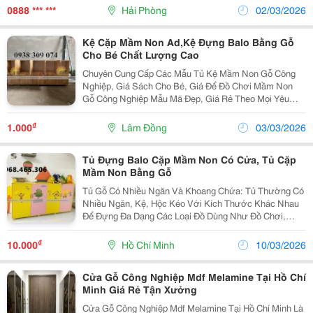
Băng Tải, Bàn Thao Tác, Xe Đẩy Và Cung Cấp Vật Tư...
0888 *** ***
Hải Phòng
02/03/2026
Kệ Cặp Mầm Non Ad,Kệ Đựng Balo Bằng Gỗ
Cho Bé Chất Lượng Cao
Chuyên Cung Cấp Các Mẫu Tủ Kệ Mầm Non Gỗ Công
Nghiệp, Giá Sách Cho Bé, Giá Để Đồ Chơi Mầm Non
Gỗ Công Nghiệp Mẫu Mã Đẹp, Giá Rẻ Theo Mọi Yêu
Cầu Của Khách Hàng Trên Toàn Quốc. Sản Phẩm Được
Sản Xuất Bằng Gỗ Công Nghiệp Mdf Cao Cấp An Toàn
₫
1.000
Lâm Đồng
03/03/2026
Với Sức...
Tủ Đựng Balo Cặp Mầm Non Có Cửa, Tủ Cặp
Mầm Non Bằng Gỗ
Tủ Gỗ Có Nhiều Ngăn Và Khoang Chứa: Tủ Thường Có
Nhiều Ngăn, Kệ, Hộc Kéo Với Kích Thước Khác Nhau
Để Đựng Đa Dạng Các Loại Đồ Dùng Như Đồ Chơi,
Sách Truyện, Dụng Cụ Học Tập, Quần Áo, Giày Dép...
Sản Phẩm Được Sản Xuất Bằng Gỗ Công Nghiệp
₫
10.000
Hồ Chí Minh
10/03/2026
Mdf/Cao Su...
Cửa Gỗ Công Nghiệp Mdf Melamine Tại Hồ Chí
Minh Giá Rẻ Tận Xưởng
Cửa Gỗ Công Nghiệp Mdf Melamine Tại Hồ Chí Minh Là