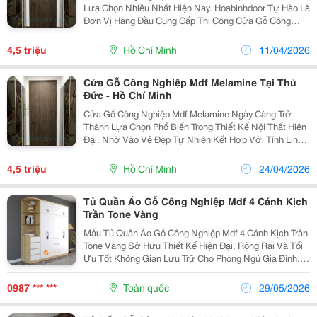
Lựa Chọn Nhiều Nhất Hiện Nay. Hoabinhdoor Tự Hào Là
Đơn Vị Hàng Đầu Cung Cấp Thi Công Cửa Gỗ Công
Nghiệp Mdf Melamine. Luôn Cam Kết Mang Đến Sản
Phẩm Chất Lượng Cao, Độ Bền Vượt Trội. Với Đội Ngũ
4,5 triệu
Hồ Chí Minh
11/04/2026
Kỹ...
Cửa Gỗ Công Nghiệp Mdf Melamine Tại Thủ
Đức - Hồ Chí Minh
Cửa Gỗ Công Nghiệp Mdf Melamine Ngày Càng Trở
Thành Lựa Chọn Phổ Biến Trong Thiết Kế Nội Thất Hiện
Đại. Nhờ Vào Vẻ Đẹp Tự Nhiên Kết Hợp Với Tính Linh
Hoạt Vượt Trội. Với Mức Giá Phù Hợp, Đồng Thời Vẫn
Đảm Bảo Được Độ Bền Và Thẩm Mỹ. Hãy Cùng...
4,5 triệu
Hồ Chí Minh
24/04/2026
Tủ Quần Áo Gỗ Công Nghiệp Mdf 4 Cánh Kịch
Trần Tone Vàng
Mẫu Tủ Quần Áo Gỗ Công Nghiệp Mdf 4 Cánh Kịch Trần
Tone Vàng Sở Hữu Thiết Kế Hiện Đại, Rộng Rãi Và Tối
Ưu Tốt Không Gian Lưu Trữ Cho Phòng Ngủ Gia Đình.
Sự Kết Hợp Giữa Màu Vàng Vân Gỗ Nhẹ Và Cánh
Trắng Tạo Cảm Giác Thanh Lịch, Sáng Thoáng Và Dễ
0987 *** ***
Toàn quốc
29/05/2026
Phối...