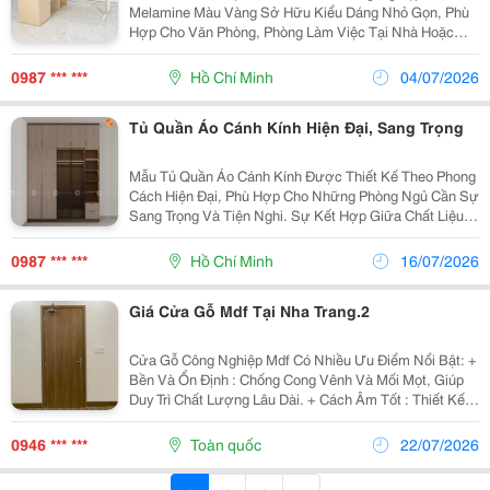
Melamine Màu Vàng Sở Hữu Kiểu Dáng Nhỏ Gọn, Phù
Hợp Cho Văn Phòng, Phòng Làm Việc Tại Nhà Hoặc
Khu Vực Cần Tối Ưu Diện Tích. Tone Vân Gỗ Sáng Tạo
Cảm Giác Nhẹ Nhàng, Sạch Sẽ Và Dễ Phối Với Nhiều
0987 *** ***
Hồ Chí Minh
04/07/2026
Không...
Tủ Quần Áo Cánh Kính Hiện Đại, Sang Trọng
Mẫu Tủ Quần Áo Cánh Kính Được Thiết Kế Theo Phong
Cách Hiện Đại, Phù Hợp Cho Những Phòng Ngủ Cần Sự
Sang Trọng Và Tiện Nghi. Sự Kết Hợp Giữa Chất Liệu
Gỗ Công Nghiệp Mdf Phủ Melamine, Cánh Kính Khung
Nhôm Và Hệ Đèn Led Giúp Tổng Thể Tủ Trở Nên Nổi...
0987 *** ***
Hồ Chí Minh
16/07/2026
Giá Cửa Gỗ Mdf Tại Nha Trang.2
Cửa Gỗ Công Nghiệp Mdf Có Nhiều Ưu Điểm Nổi Bật: +
Bền Và Ổn Định : Chống Cong Vênh Và Mối Mọt, Giúp
Duy Trì Chất Lượng Lâu Dài. + Cách Âm Tốt : Thiết Kế
Dày Đặc Giúp Giảm Thiểu Tiếng Ồn, Mang Lại Không
Gian Yên Tĩnh Hơn. + Thẩm Mỹ Cao : Bề Mặt...
0946 *** ***
Toàn quốc
22/07/2026