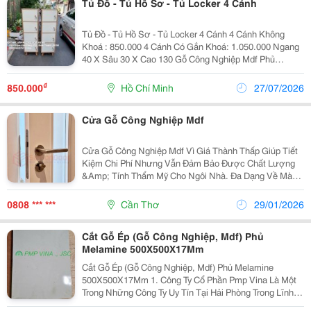
Tủ Đồ - Tủ Hồ Sơ - Tủ Locker 4 Cánh
Tủ Đồ - Tủ Hồ Sơ - Tủ Locker 4 Cánh 4 Cánh Không
Khoá : 850.000 4 Cánh Có Gắn Khoá: 1.050.000 Ngang
40 X Sâu 30 X Cao 130 Gỗ Công Nghiệp Mdf Phủ
Melamine Chống Trầy Xước / Chống Ẩm Nhận Đặt Theo
Yêu Cầu Sản Phẩm Bảo Hành 12 Tháng Miễn...
₫
850.000
Hồ Chí Minh
27/07/2026
Cửa Gỗ Công Nghiệp Mdf
Cửa Gỗ Công Nghiệp Mdf Vì Giá Thành Thấp Giúp Tiết
Kiệm Chi Phí Nhưng Vẫn Đảm Bảo Được Chất Lượng
&Amp; Tính Thẩm Mỹ Cho Ngôi Nhà. Đa Dạng Về Màu
Sắc, Kiểu Dáng Để Khách Hàng Lựa Chọn. Giảm Âm
Hiệu Quả. Website Https://Saigondoor.vn/ ...
0808 *** ***
Cần Thơ
29/01/2026
Cắt Gỗ Ép (Gỗ Công Nghiệp, Mdf) Phủ
Melamine 500X500X17Mm
Cắt Gỗ Ép (Gỗ Công Nghiệp, Mdf) Phủ Melamine
500X500X17Mm 1. Công Ty Cổ Phần Pmp Vina Là Một
Trong Những Công Ty Uy Tín Tại Hải Phòng Trong Lĩnh
Vực Gia Công Cơ Khí Chính Xác Cnc (Jig, Gá, Khuôn),