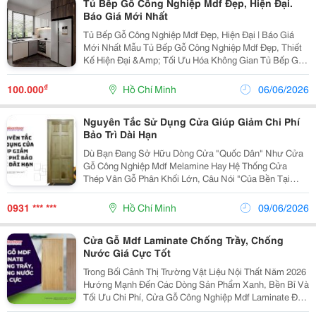
Tủ Bếp Gỗ Công Nghiệp Mdf Đẹp, Hiện Đại.
Báo Giá Mới Nhất
Tủ Bếp Gỗ Công Nghiệp Mdf Đẹp, Hiện Đại | Báo Giá
Mới Nhất Mẫu Tủ Bếp Gỗ Công Nghiệp Mdf Đẹp, Thiết
Kế Hiện Đại &Amp; Tối Ưu Hóa Không Gian Tủ Bếp Gỗ
Công Nghiệp Mdf Là Lựa Chọn Được Nhiều Gia Đình
Ưu Tiên Nhờ Thiết Kế Hiện Đại, Độ Bền Ổn...
₫
100.000
Hồ Chí Minh
06/06/2026
Nguyên Tắc Sử Dụng Cửa Giúp Giảm Chi Phí
Bảo Trì Dài Hạn
Dù Bạn Đang Sở Hữu Dòng Cửa "Quốc Dân" Như Cửa
Gỗ Công Nghiệp Mdf Melamine Hay Hệ Thống Cửa
Thép Vân Gỗ Phân Khối Lớn, Câu Nói "Của Bền Tại
Người" Vẫn Luôn Là Kim Chỉ Nam Quyết Định Tuổi Thọ
Của Sản Phẩm. Việc Nắm Rõ Các Nguyên Tắc Vận
0931 *** ***
Hồ Chí Minh
09/06/2026
Hành Và Bảo...
Cửa Gỗ Mdf Laminate Chống Trầy, Chống
Nước Giá Cực Tốt
Trong Bối Cảnh Thị Trường Vật Liệu Nội Thất Năm 2026
Hướng Mạnh Đến Các Dòng Sản Phẩm Xanh, Bền Bỉ Và
Tối Ưu Chi Phí, Cửa Gỗ Công Nghiệp Mdf Laminate Đã
Vươn Lên Trở Thành Sự Lựa Chọn Quốc Dân. Khắc