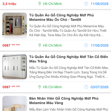
Phục Hoàn Toàn Các Nhược Điểm Dễ Trầy Xước, Dễ
3,3 triệu
Hồ Chí Minh
11/06/2026
Nứt...
Tủ Quần Áo Gỗ Công Nghiệp Mdf Phủ
Melamine Màu Óc Chó - Tam09
Tủ Quần Áo Gỗ Công Nghiệp Mdf Phủ Melamine Màu
Óc Chó - Tam09 Mẫu Tủ Quần Áo Tam09 Sở Hữu Thiết
Kế Hiện Đại, Tone Màu Óc Chó Ấm Áp Kết Hợp Kệ
Trang Trí Bo Góc Tiện Dụng. Kiểu Dáng Gọn Đẹp Giúp
Phòng Ngủ Thêm Sang Trọng, Ngăn Nắp Và Dễ Phối
0987 *** ***
Hồ Chí Minh
17/06/2026
Cùng...
Tủ Quần Áo Gỗ Công Nghiệp Mdf Tân Cổ Điển
Màu Trắng
Mẫu Tủ Quần Áo Gỗ Công Nghiệp Mdf Tân Cổ Điển Màu
Trắng Mang Đến Vẻ Đẹp Thanh Lịch, Sang Trọng Và Dễ
Ứng Dụng Cho Nhiều Không Gian Phòng Ngủ. Thiết Kế
Cánh Pano Tinh Tế Kết Hợp Tay Nắm Đen Nổi Bật Giúp
Tổng Thể Vừa Trang Nhã, Vừa Có Điểm Nhấn Hiện...
0987 *** ***
Hồ Chí Minh
03/07/2026
Bàn Nhân Viên Gỗ Công Nghiệp Mdf Phủ
Melamine Màu Vàng
Mẫu Bàn Làm Việc Nhân Viên Gỗ Công Nghiệp Mdf Phủ