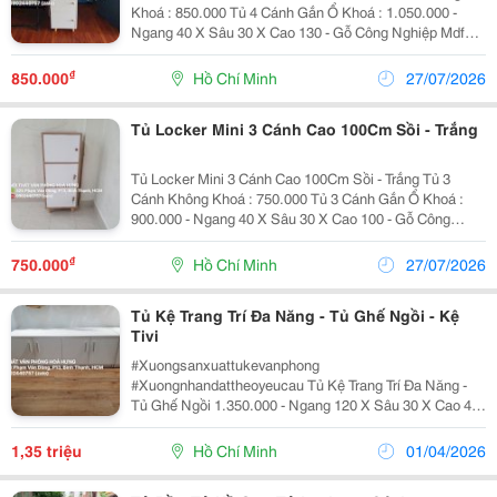
Khoá : 850.000 Tủ 4 Cánh Gắn Ổ Khoá : 1.050.000 -
Ngang 40 X Sâu 30 X Cao 130 - Gỗ Công Nghiệp Mdf
Phủ Melamine Chống Trầy , Hạn Chế Ẩm - Nhận Đặt
Theo Yêu Cầu - Bảo Hành 12 Tháng Miễn Phí...
₫
850.000
Hồ Chí Minh
27/07/2026
Tủ Locker Mini 3 Cánh Cao 100Cm Sồi - Trắng
Tủ Locker Mini 3 Cánh Cao 100Cm Sồi - Trắng Tủ 3
Cánh Không Khoá : 750.000 Tủ 3 Cánh Gắn Ổ Khoá :
900.000 - Ngang 40 X Sâu 30 X Cao 100 - Gỗ Công
Nghiệp Mdf Phủ Melamine Chống Trầy , Hạn Chế Ẩm -
Nhận Đặt Theo Yêu Cầu - Bảo Hành 12 Tháng...
₫
750.000
Hồ Chí Minh
27/07/2026
Tủ Kệ Trang Trí Đa Năng - Tủ Ghế Ngồi - Kệ
Tivi
#Xuongsanxuattukevanphong
#Xuongnhandattheoyeucau Tủ Kệ Trang Trí Đa Năng -
Tủ Ghế Ngồi 1.350.000 - Ngang 120 X Sâu 30 X Cao 40
- Gỗ Công Nghiệp Mdf Phủ Melamine Chống Trầy , Hạn
Chế Ẩm - Nhận Đặt Theo Yêu Cầu - Bảo Hành 12 Tháng
1,35 triệu
Hồ Chí Minh
01/04/2026
...