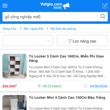
Trang Chủ
Nội, ngoại thất
Nội thất văn phòng
Lọc nâng cao
Tủ Locker 5 Cánh Cao 160Cm, Miễn Phí Giao
Hàng
Tủ Locker Mini 5 Cánh Cao 160Cm Tủ 5 Cánh Không
Khoá : 950.000 Tủ 5 Cánh Gắn Ổ Khoá : 1.200.000 -
Ngang 40 X Sâu 30 X Cao 160 - Gỗ Công Nghiệp Mdf
Phủ Melamine Chống Trầy , Hạn Chế Ẩm - Nhận Đặt
Theo Yêu Cầu - Bảo Hành 12 Tháng Miễn Phí...
₫
950.000
Hồ Chí Minh
04/06/2026
Tủ Locker Mini 4 Cánh Cao 130Cm Màu Trắng
Tủ Locker Mini 4 Cánh Cao 130Cm Tủ 4 Cánh Không