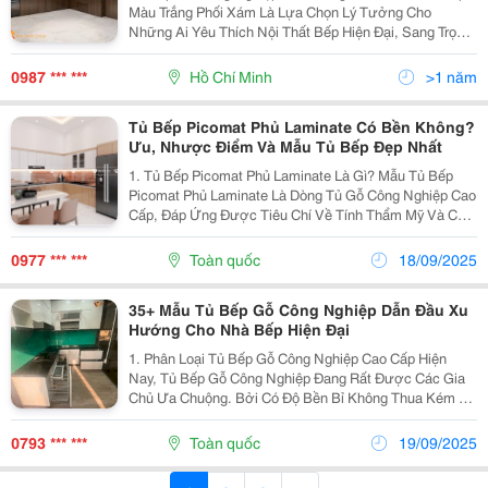
Màu Trắng Phối Xám Là Lựa Chọn Lý Tưởng Cho
Những Ai Yêu Thích Nội Thất Bếp Hiện Đại, Sang Trọng.
Thiết Kế Chữ L Thông Minh Giúp Tối Ưu Không Gian Và
Tăng Tính Tiện Nghi. Chất Liệu Tủ Bếp Mdf Lõi...
0987 *** ***
Hồ Chí Minh
>1 năm
Tủ Bếp Picomat Phủ Laminate Có Bền Không?
Ưu, Nhược Điểm Và Mẫu Tủ Bếp Đẹp Nhất
1. Tủ Bếp Picomat Phủ Laminate Là Gì? Mẫu Tủ Bếp
Picomat Phủ Laminate Là Dòng Tủ Gỗ Công Nghiệp Cao
Cấp, Đáp Ứng Được Tiêu Chí Về Tính Thẩm Mỹ Và Chất
Lượng. Nhựa Picomat Được Biết Đến Là Vật Liệu Sử
Dụng Trong Ngành Công Nghiệp, Đặc Biệt Là...
0977 *** ***
Toàn quốc
18/09/2025
35+ Mẫu Tủ Bếp Gỗ Công Nghiệp Dẫn Đầu Xu
Hướng Cho Nhà Bếp Hiện Đại
1. Phân Loại Tủ Bếp Gỗ Công Nghiệp Cao Cấp Hiện
Nay, Tủ Bếp Gỗ Công Nghiệp Đang Rất Được Các Gia
Chủ Ưa Chuộng. Bởi Có Độ Bền Bỉ Không Thua Kém Gì
So Với Gỗ Tự Nhiên. Về Chất Liệu Sử Dụng, Không
Phải Từ Gỗ Nguyên Khối Mà Là Ván Ép Chất Lượng, Có
0793 *** ***
Toàn quốc
19/09/2025
Độ...