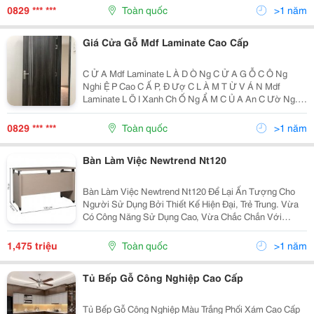
Ố Ng Ẩ M T Ố T H Ơ N Nh Ữ Ng Lo Ạ I V Á N G Ỗ C Ô
0829 *** ***
Toàn quốc
>1 năm
Ng...
Giá Cửa Gỗ Mdf Laminate Cao Cấp
C Ử A Mdf Laminate L À D Ò Ng C Ử A G Ỗ C Ô Ng
Nghi Ệ P Cao C Ấ P, Đ Ượ C L À M T Ừ V Á N Mdf
Laminate L Õ I Xanh Ch Ố Ng Ẩ M C Ủ A An C Ườ Ng. V
Ớ I H À Ng Tr Ă M M À U S Ắ C V Â N G Ỗ Đ Ộ C L Ạ ,
Kh Ả N Ă Ng Ch Ố Ng Ẩ M, Ch Ố Ng Tr Ầ Y X Ướ C T
0829 *** ***
Toàn quốc
>1 năm
Ố...
Bàn Làm Việc Newtrend Nt120
Bàn Làm Việc Newtrend Nt120 Để Lại Ấn Tượng Cho
Người Sử Dụng Bởi Thiết Kế Hiện Đại, Trẻ Trung. Vừa
Có Công Năng Sử Dụng Cao, Vừa Chắc Chắn Với
Khung Gỗ Công Nghiệp Cao Cấp, Chịu Được Trọng Tải
Lớn. Thiết Kế Hướng Về Tính Năng Động, Bàn Nt120
1,475 triệu
Toàn quốc
>1 năm
Không...
Tủ Bếp Gỗ Công Nghiệp Cao Cấp
Tủ Bếp Gỗ Công Nghiệp Màu Trắng Phối Xám Cao Cấp