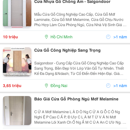
Cửa Nhựa Gỗ Chống Ẩm - Saigondoor
Mẫu Cửa Gỗ Công Nghiệp Cao Cấp, Cửa Gỗ Mdf
Laminate, Cửa Gỗ Mdf Melamine, Cửa Gỗ Chịu Nước
Phù Hợp Làm Cửa Phòng Ngủ, Cửa Nhà Vệ Sinh Giá Ở
Trên Chưa Bao Gồm Chi Phí Vận Chuyển, Lắp Đặt Và
Phụ Kiện Đi Kèm Zl Tư Vấn: 0854.901.901
10 triệu
Hồ Chí Minh
>1 năm
Cửa Gỗ Công Nghiệp Sang Trọng
Saigondoor - Cung Cấp Cửa Gỗ Công Nghiệp Cao Cấp
Sang Trọng, Bền Đẹp Với Lớp Vân Gỗ Tự Nhiên. Thiết
Kế Đa Dạng &Ndash; Từ Cổ Điển Đến Hiện Đại. Giá
Thành Hợp Lý, Nhiều Ưu Đãi Hấp Dẫn. Thi Công Nhanh,
Bảo Trì Dài Hạn. Saigondoor &Ndash;...
3,65 triệu
Đồng Nai
>1 năm
Báo Giá Cửa Gỗ Phòng Ngủ Mdf Melamine
C Ử A Mdf Melamine L À D Ò Ng C Ử A G Ỗ C Ô Ng
Nghi Ệ P Cao C Ấ P, Đ Ượ C L À M T Ừ V Á N Mdf
Melamine Lõi Xanh Ch Ố Ng Ẩ M C Ủ A An C Ườ Ng. V Ì
V Ậ Y, R Ấ T Đ A D Ạ Ng M À U S Ắ C, Kh Ả N Ă Ng Ch