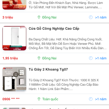
Ở, Văn Phòng Đến Khách Sạn, Nhà Hàng. Được Làm
Từ Gỗ Mdf, Hdf Với Bề Mặt Phủ Veneer, Laminate,
Melamine Hoặc Sơn Pu Tinh Tế. Giá Ưu Đãi Hấp Dẫn
&Ndash; Tư Vấn Và Hỗ Trợ Tận Tình! Liên Hệ...
3 triệu
Đồng Nai
>1 năm
Cửa Gỗ Công Nghiệp Cao Cấp
Đa Dạng Chất Liệu: Hdf: Khả Năng Chống Cong Vuốt,
Mối Mọt, Bề Mặt Mịn Dễ Sơn Hoặc Veneer Phủ. Mdf:
Chống Ẩm Tốt, Dễ Dàng Tùy Biến Với Nhiều Kiểu Dáng
Và Màu Sắc. Mdf Laminate, Melamine: Chống Trầy
Xước, Chống Hiệu Quả, Phù Hợp Cho Nội Thất Hiện...
1,95 triệu
Đồng Nai
>1 năm
Tủ Giày 2 Khoang Tg07
Tủ Giày 2 Khoang Tg07 Kích Thước: 1000 X 325 X
1166Mm Chất Liệu: Gỗ Công Nghiệp Cao Cấp Bảo
Hành: 1 Năm Link Sản Phẩm:
Https://Noithatvuonganh.com/San-Pham/Tu-Giay-Tg07 -
------------ ------------- Công Ty Tnh
0906 *** ***
Toàn quốc
>1 năm