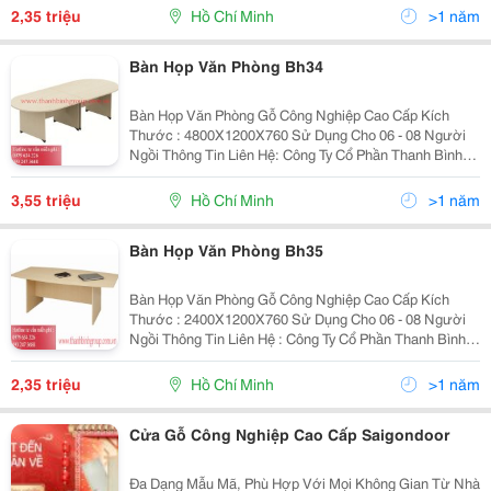
Thanhbinhgroup.hcm@Gmail.com ...
2,35 triệu
Hồ Chí Minh
>1 năm
Bàn Họp Văn Phòng Bh34
Bàn Họp Văn Phòng Gỗ Công Nghiệp Cao Cấp Kích
Thước : 4800X1200X760 Sử Dụng Cho 06 - 08 Người
Ngồi Thông Tin Liên Hệ: Công Ty Cổ Phần Thanh Bình
Group Hotline/Zalo : 093 247 3688 - 0979 634 326
Website: Www.thanhbinhgroup.com.vn Email :...
3,55 triệu
Hồ Chí Minh
>1 năm
Bàn Họp Văn Phòng Bh35
Bàn Họp Văn Phòng Gỗ Công Nghiệp Cao Cấp Kích
Thước : 2400X1200X760 Sử Dụng Cho 06 - 08 Người
Ngồi Thông Tin Liên Hệ : Công Ty Cổ Phần Thanh Bình
Group Website : Www.thanhbinhgroup.com.vn Email :
Thanhbinhgroup.hcm@Gmail.com ...
2,35 triệu
Hồ Chí Minh
>1 năm
Cửa Gỗ Công Nghiệp Cao Cấp Saigondoor
Đa Dạng Mẫu Mã, Phù Hợp Với Mọi Không Gian Từ Nhà